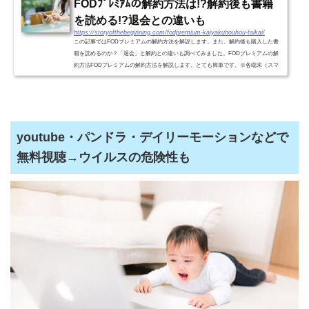
FODﾌﾟﾚﾐｱﾑの解約方法は!?解約後も書籍
を読める!?退会との違いも
https://storyofthebeginning.com/fodpremium-kaiyakuhouhou-taikai/
この記事ではFODプレミアムの解約方法を解説します。また、解約後も購入した書
籍を読めるのか？「退会」と解約との違いも調べてみました。FODプレミアムの解
約方法FODプレミアムの解約方法を解説します。とても簡単です。※各端末（スマ
ホ、タブレット、パソコン）と...
youtube・パンドラ・デイリーモーションなどで
無料視聴→ウイルスの危険性も