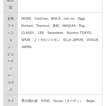
誌
女性
MORE、CanCam、BAILA、non‐no、Oggi、
ファ
Domani、Precious、美的、MAQUIA、Ray、
ッシ
CLASSY.、LEE、Seventeen、Numero TOKYO、
ョ
SPUR、フィガロジャポン、ELLE JAPON、VOGUE
ン・
JAPAN
ビュ
ーテ
ィ
ー・
コス
メ
ライ
男の隠れ家、ESSE、Tarzan（ターザン）、Begin、