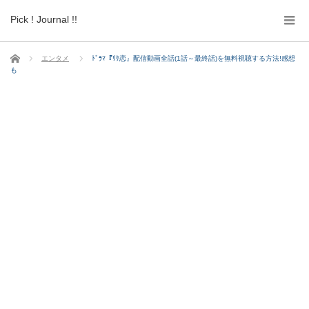
Pick ! Journal !!
ホーム
エンタメ
ﾄﾞﾗﾏ『ﾘｹ恋』配信動画全話(1話～最終話)を無料視聴する方法!感想
も