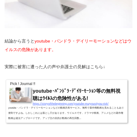
結論から言うと
youtube・パンドラ・デイリーモーションなどはウ
イルスの危険があります。
実際に被害に遭った人の声や弁護士の見解はこちら↓
Pick ! Journal !!
youtube･ﾊﾟﾝﾄﾞﾗ･ﾃﾞｲﾘｰﾓｰｼｮﾝ等の無料視
聴はｳｲﾙｽの危険性がある!
https://storyofthebeginning.com/youtube-muryousityou-risk/
youtube・パンドラ・デイリーモーションなどの動画共有サービス。無料で著作権動画を見れることもあり
便利ですよね。しかしこれには落とし穴があります。ウイルスです。ドラマや映画、アニメなどの著作権
動画は違法アップロードです。アップ主の目的が動画の再生回数...