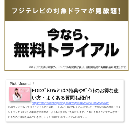
Pick ! Journal !!
FODﾌﾟﾚﾐｱﾑとは?特典やﾎﾟｲﾝﾄのお得な使
い方・よくある質問も紹介!
https://storyofthebeginning.com/fodpremiumtoha-tokutenpoint/
FODプレミアムって何？という人のために、・FODとFODプレミアムについて・豊富な特典の内容・ポイ
ントバック（還元）のお得な使用方法・よくある質問などを紹介します。これらを知ることでどんなサー
ビスなのか理解を深めていきましょう！FODとFODプレミアムFODプレ...