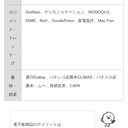
ガジ
GetNavi、デジモノステーション、MONOQLO、
ェッ
DIME、flick!、GoodsPress、家電批評、Mac Fan
ト・
トレ
ン
ド・
IT
趣
週刊Gallop、パチンコ必勝本CLIMAX、パチスロ必
味・
勝本、ムー、将棋世界、CAPA
娯楽
電子版雑誌のデメリットは