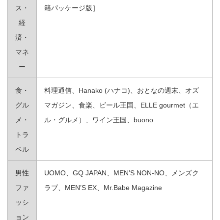
ス・
籍パッケージ版］
経
済・
マネ
ー
食・
料理通信、Hanako (ハナコ)、おとなの週末、オズ
グル
マガジン、食楽、ビール王国、ELLE gourmet（エ
メ・
ル・グルメ）、ワイン王国、buono
トラ
ベル
男性
UOMO、GQ JAPAN、MEN’S NON-NO、メンズク
ファ
ラブ、MEN’S EX、Mr.Babe Magazine
ッシ
ョン