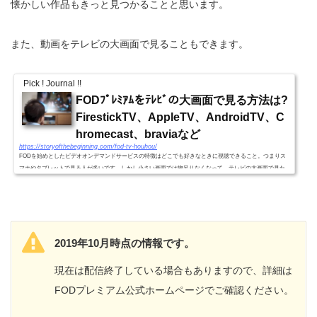
懐かしい作品もきっと見つかることと思います。
また、動画をテレビの大画面で見ることもできます。
Pick ! Journal !!
FODﾌﾟﾚﾐｱﾑをﾃﾚﾋﾞの大画面で見る方法は?
FirestickTV、AppleTV、AndroidTV、C
hromecast、braviaなど
https://storyofthebeginning.com/fod-tv-houhou/
FODを始めとしたビデオオンデマンドサービスの特徴はどこでも好きなときに視聴できること。つまりス
マホやタブレットで見る人が多いです。しかし小さい画面では物足りなくなって、テレビの大画面で見た
い人も多いことでしょう。そこでFODをテレビで見る方法をまとめ...
2019年10月時点の情報です。
現在は配信終了している場合もありますので、詳細は
FODプレミアム公式ホームページでご確認ください。