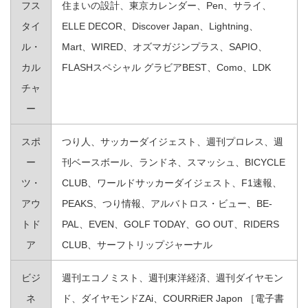
フス
住まいの設計、東京カレンダー、Pen、サライ、
タイ
ELLE DECOR、Discover Japan、Lightning、
ル・
Mart、WIRED、オズマガジンプラス、SAPIO、
カル
FLASHスペシャル グラビアBEST、Como、LDK
チャ
ー
スポ
つり人、サッカーダイジェスト、週刊プロレス、週
ー
刊ベースボール、ランドネ、スマッシュ、BICYCLE
ツ・
CLUB、ワールドサッカーダイジェスト、F1速報、
アウ
PEAKS、つり情報、アルバトロス・ビュー、BE-
トド
PAL、EVEN、GOLF TODAY、GO OUT、RIDERS
ア
CLUB、サーフトリップジャーナル
ビジ
週刊エコノミスト、週刊東洋経済、週刊ダイヤモン
ネ
ド、ダイヤモンドZAi、COURRiER Japon ［電子書