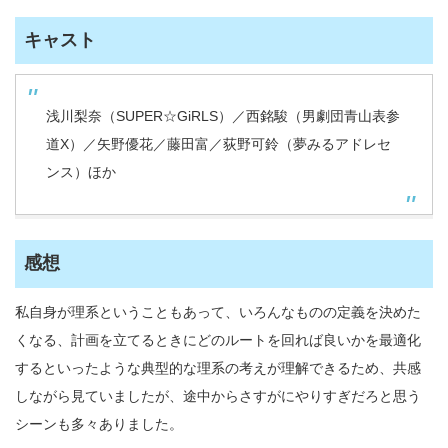
キャスト
浅川梨奈（SUPER☆GiRLS）／西銘駿（男劇団青山表参
道X）／矢野優花／藤田富／荻野可鈴（夢みるアドレセ
ンス）ほか
感想
私自身が理系ということもあって、いろんなものの定義を決めた
くなる、計画を立てるときにどのルートを回れば良いかを最適化
するといったような典型的な理系の考えが理解できるため、共感
しながら見ていましたが、途中からさすがにやりすぎだろと思う
シーンも多々ありました。