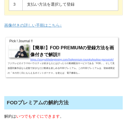
3
支払い方法を選択して登録
画像付きの詳しい手順はこちら↓
Pick ! Journal !!
【簡単!】FOD PREMIUMの登録方法を画
像付きで解説!!
https://storyofthebeginning.com/fodpremium-tourokuhouhou-gazoutuki/
フジテレビのドラマやバラエティが好きな人にはぴったりの動画配信サービスである「FOD」。そして見
放題対象作品なら定額で好きなだけ動画を楽しめるFODプレミアム。このFODプレミアムは、登録者限定
の「８の付く日にもらえるポイントボーナス」を使えば、電子書籍も...
FODプレミアムの解約方法
解約は
いつでもすぐにできます
。