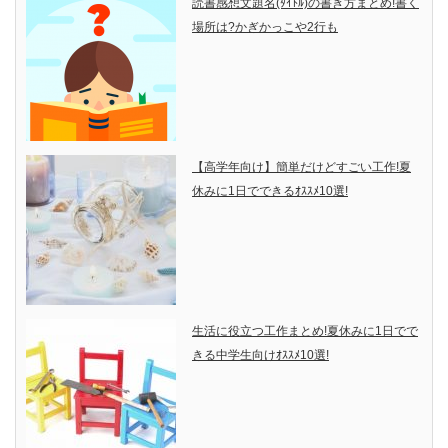
読書感想文題名(ﾀｲﾄﾙ)の書き方まとめ!書く
場所は?かぎかっこや2行も
【高学年向け】簡単だけどすごい工作!夏
休みに1日でできるｵｽｽﾒ10選!
生活に役立つ工作まとめ!夏休みに1日でで
きる中学生向けｵｽｽﾒ10選!