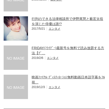
行列のできる法律相談所で伊野尾慧と薮宏太役
を演じた俳優は誰!?
2017/5/21
エンタメ
FRIDAY(ﾌﾗｲﾃﾞｰ)最新号を無料で読み放題する方
法【ﾃﾞ…
2019/2/6
エンタメ
映画ﾌｧｲﾅﾙ･ﾃﾞｨｽﾃｨﾈｰｼｮﾝ無料動画日本語字幕をﾌﾙ
視…
2019/12/3
エンタメ