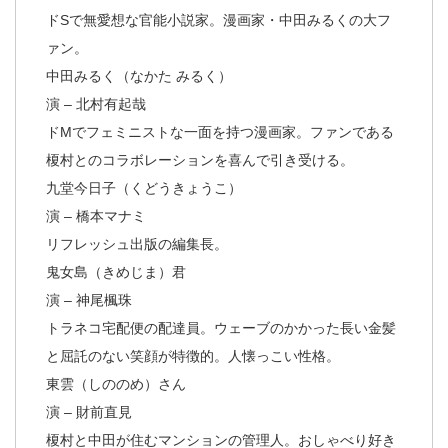
ドSで無愛想な官能小説家。漫画家・中田みるくの大フ
ァン。
中田みるく（なかた みるく）
演 – 北村有起哉
ドMでフェミニストな一面を持つ漫画家。ファンである
榎村とのコラボレーションを喜んで引き受ける。
九堂今日子（くどうきょうこ）
演 – 橋本マナミ
リフレッシュ出版の編集長。
鬼女島（きめじま）君
演 – 神尾楓珠
トラネコ宅配便の配達員。ウェーブのかかった長い金髪
と屈託のない笑顔が特徴的。人懐っこい性格。
東雲（しののめ）さん
演 – 財前直見
榎村と中田が住むマンションの管理人。おしゃべり好き