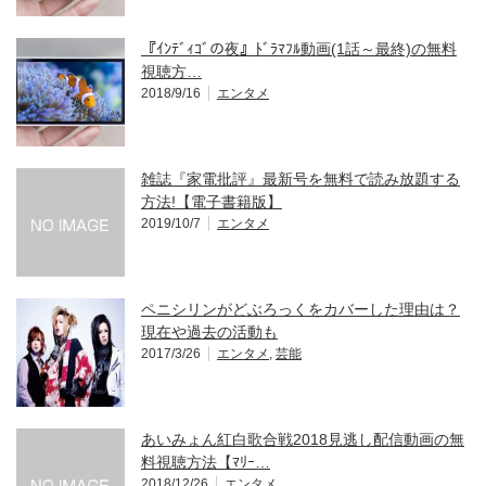
『ｲﾝﾃﾞｨｺﾞの夜』ﾄﾞﾗﾏﾌﾙ動画(1話～最終)の無料
視聴方…
2018/9/16
エンタメ
雑誌『家電批評』最新号を無料で読み放題する
方法!【電子書籍版】
2019/10/7
エンタメ
ペニシリンがどぶろっくをカバーした理由は？
現在や過去の活動も
2017/3/26
エンタメ
,
芸能
あいみょん紅白歌合戦2018見逃し配信動画の無
料視聴方法【ﾏﾘｰ…
2018/12/26
エンタメ