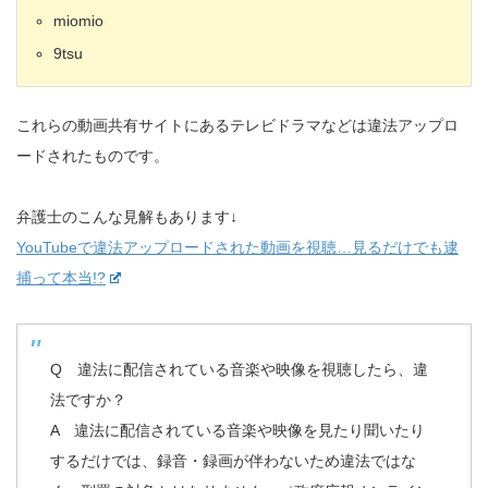
miomio
9tsu
これらの動画共有サイトにあるテレビドラマなどは違法アップロ
ードされたものです。
弁護士のこんな見解もあります↓
YouTubeで違法アップロードされた動画を視聴…見るだけでも逮
捕って本当!?
Q 違法に配信されている音楽や映像を視聴したら、違
法ですか？
A 違法に配信されている音楽や映像を見たり聞いたり
するだけでは、録音・録画が伴わないため違法ではな