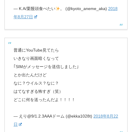
— K.A/栗饅頭食べたい
。 (@kyoto_aneme_aka)
2018
年8月27日
普通にYouTube見てたら
いきなり画面暗くなって
｢SIMがメッセージを送信しました｣
とか出たんだけど
なに？ウイルス？なに？
はてなすぎる怖すぎ（笑）
どこに何を送ったんだよ！！！！
— えり@9/1.2.3AAAドーム (@ekka1028t)
2018年8月22
日