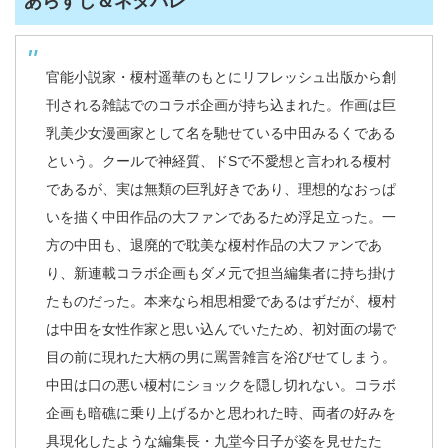
あらすじ＆ネタバレ
官能小説家・榎村遥華のもとにリフレッシュ出版から創
刊される雑誌でのコラボ企画が持ち込まれた。作画は巨
乳美少女漫画家として名を馳せている中田みるくである
という。クールで神経質、ドSで不愛想と言われる榎村
であるが、実は無類の巨乳好きであり、理想的なおっぱ
いを描く中田作品の大ファンであるため浮足立った。一
方の中田も、退廃的で耽美な榎村作品の大ファンであ
り、新連載コラボ企画もダメ元で担当編集者に持ち掛け
たものだった。本来なら相思相愛であるはずだが、榎村
は中田を女性作家と思い込んでいたため、初対面の場で
目の前に現れた大柄の男に罵詈雑言を浴びせてしまう。
中田は口の悪い榎村にショックを隠し切れない。コラボ
企画も暗礁に乗り上げるかと思われた時、両者の好みを
具現化したような編集長・九堂今日子が姿を見せたた