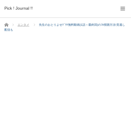
Pick ! Journal !!
ホーム
エンタメ
先生のおとりよせﾄﾞﾗﾏ無料動画(1話～最終回)のﾌﾙ視聴方法!見逃し
配信も