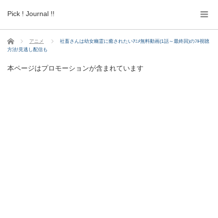
Pick ! Journal !!
ホーム
アニメ
社畜さんは幼女幽霊に癒されたいｱﾆﾒ無料動画(1話～最終回)のﾌﾙ視聴
方法!見逃し配信も
本ページはプロモーションが含まれています