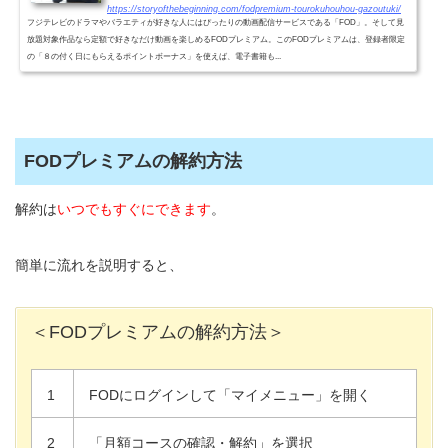
https://storyofthebeginning.com/fodpremium-tourokuhouhou-gazoutuki/
フジテレビのドラマやバラエティが好きな人にはぴったりの動画配信サービスである「FOD」。そして見
放題対象作品なら定額で好きなだけ動画を楽しめるFODプレミアム。このFODプレミアムは、登録者限定
の「８の付く日にもらえるポイントボーナス」を使えば、電子書籍も...
FODプレミアムの解約方法
解約は
いつでもすぐにできます
。
簡単に流れを説明すると、
＜FODプレミアムの解約方法＞
1
FODにログインして「マイメニュー」を開く
2
「月額コースの確認・解約」を選択