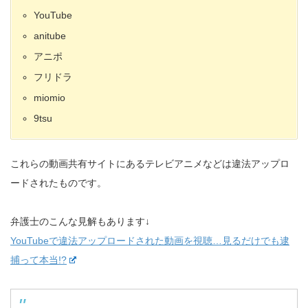
YouTube
anitube
アニポ
フリドラ
miomio
9tsu
これらの動画共有サイトにあるテレビアニメなどは違法アップロ
ードされたものです。
弁護士のこんな見解もあります↓
YouTubeで違法アップロードされた動画を視聴…見るだけでも逮
捕って本当!?