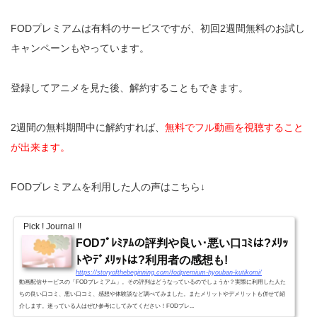
FODプレミアムは有料のサービスですが、初回2週間無料のお試し
キャンペーンもやっています。
登録してアニメを見た後、解約することもできます。
2週間の無料期間中に解約すれば、
無料でフル動画を視聴すること
が出来ます。
FODプレミアムを利用した人の声はこちら↓
Pick ! Journal !!
FODﾌﾟﾚﾐｱﾑの評判や良い･悪い口ｺﾐは?ﾒﾘｯ
ﾄやﾃﾞﾒﾘｯﾄは?利用者の感想も!
https://storyofthebeginning.com/fodpremium-hyouban-kutikomi/
動画配信サービスの「FODプレミアム」。その評判はどうなっているのでしょうか？実際に利用した人た
ちの良い口コミ、悪い口コミ、感想や体験談など調べてみました。またメリットやデメリットも併せて紹
介します。迷っている人はぜひ参考にしてみてください！FODプレ...