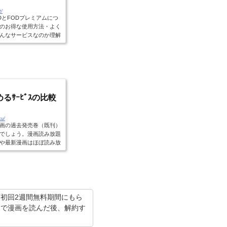
t/
DとFODプレミアムにつ
のお得な使用方法・よく
んなサービスなのか理解
レ...
ｻｰﾋﾞｽの比較
ku/
画の過去発売巻（既刊）
でしょう。漫画読み放題
や最新漫画はほぼ読み放
初回2週間無料期間にもら
トで漫画を読んだ後、解約す