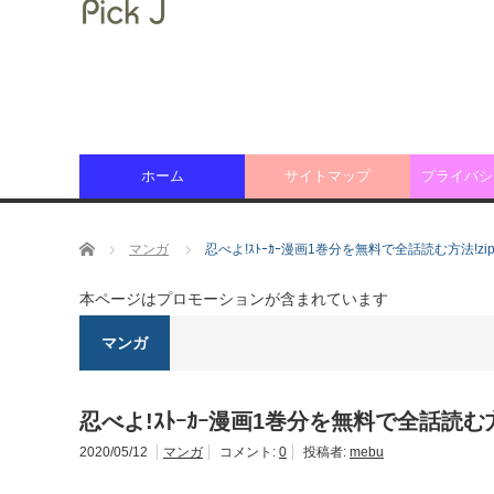
ホーム
サイトマップ
プライバシ
ホーム
マンガ
忍べよ!ｽﾄｰｶｰ漫画1巻分を無料で全話読む方法!zip
本ページはプロモーションが含まれています
マンガ
忍べよ!ｽﾄｰｶｰ漫画1巻分を無料で全話読む方法
2020/05/12
マンガ
コメント:
0
投稿者:
mebu