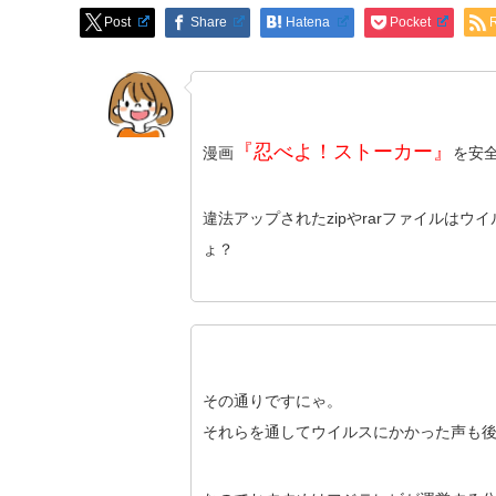
Post
Share
Hatena
Pocket
『忍べよ！ストーカー』
漫画
を安
違法アップされたzipやrarファイルはウ
ょ？
その通りですにゃ。
それらを通してウイルスにかかった声も