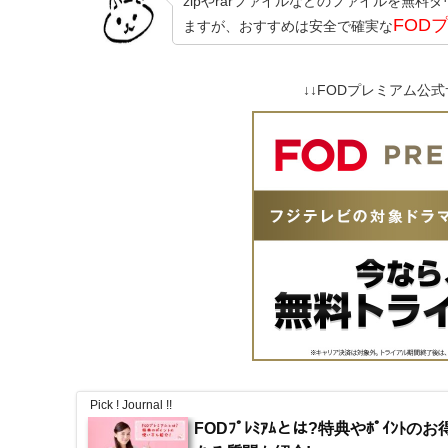
zipやrarファイルなどのファイルを無料
FOD
ますが、おすすめは安全で確実な
↓↓FODプレミアム公式
Pick ! Journal !!
FODﾌﾟﾚﾐｱﾑとは?特典やﾎﾟｲﾝﾄ