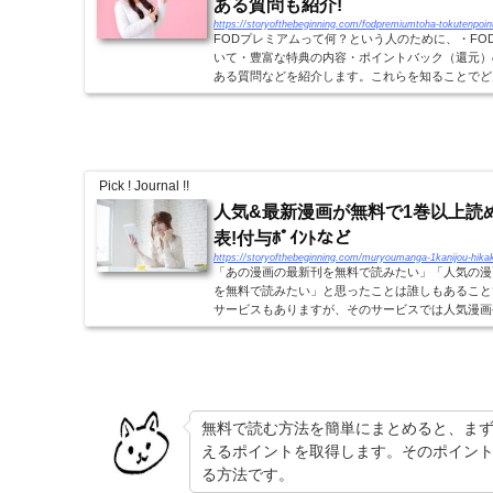
ある質問も紹介!
https://storyofthebeginning.com/fodpremiumtoha-tokutenpoin
FODプレミアムって何？という人のために、・FO
いて・豊富な特典の内容・ポイントバック（還元）
ある質問などを紹介します。これらを知ることでど
を深めていきましょう！FODとFODプレミアムFODプ
Pick ! Journal !!
人気&最新漫画が無料で1巻以上読める
表!付与ﾎﾟｲﾝﾄなど
https://storyofthebeginning.com/muryoumanga-1kanijou-hika
「あの漫画の最新刊を無料で読みたい」「人気の漫
を無料で読みたい」と思ったことは誰しもあること
サービスもありますが、そのサービスでは人気漫画
題対象外です。しかし、無料お試しでポイント...
無料で読む方法を簡単にまとめると、まず
えるポイントを取得します。そのポイン
る方法です。