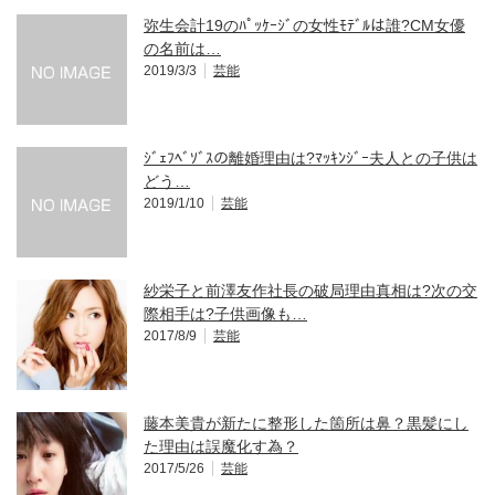
弥生会計19のﾊﾟｯｹｰｼﾞの女性ﾓﾃﾞﾙは誰?CM女優
の名前は…
2019/3/3
芸能
ｼﾞｪﾌﾍﾞｿﾞｽの離婚理由は?ﾏｯｷﾝｼﾞｰ夫人との子供は
どう…
2019/1/10
芸能
紗栄子と前澤友作社長の破局理由真相は?次の交
際相手は?子供画像も…
2017/8/9
芸能
藤本美貴が新たに整形した箇所は鼻？黒髪にし
た理由は誤魔化す為？
2017/5/26
芸能