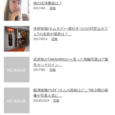
他の出演番組は？
2017/4/1
芸能
木村拓哉(キムタク)一家行きつけの代官山カフ
ェTの名前や場所は？…
2017/6/14
芸能
武井咲がTAKAHIROから貰った指輪写真は!?森
矢カンナのイン…
2017/9/1
芸能
船津稜雅(ﾘｮｳｶﾞ)さんの高校はどこ?幼少期の画
像や写真も気に…
2018/12/24
芸能