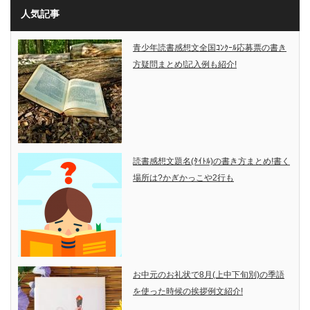
人気記事
青少年読書感想文全国ｺﾝｸｰﾙ応募票の書き
方疑問まとめ!記入例も紹介!
読書感想文題名(ﾀｲﾄﾙ)の書き方まとめ!書く
場所は?かぎかっこや2行も
お中元のお礼状で8月(上中下旬別)の季語
を使った時候の挨拶例文紹介!