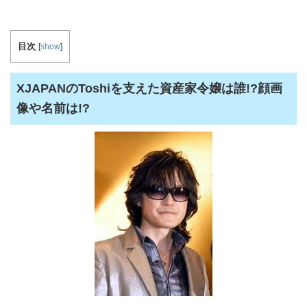
目次
[
show
]
XJAPANのToshiを支えた資産家令嬢は誰!?顔画
像や名前は!?