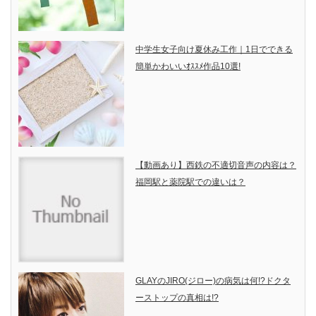
中学生女子向け夏休み工作｜1日でできる
簡単かわいいｵｽｽﾒ作品10選!
【動画あり】西鉄の不適切音声の内容は？
福岡駅と薬院駅での違いは？
GLAYのJIRO(ジロー)の病気は何!?ドクタ
ーストップの真相は!?