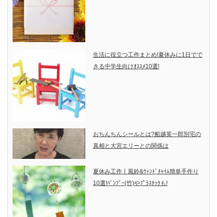
生活に役立つ工作まとめ!夏休みに1日でで
きる中学生向けｵｽｽﾒ10選!
おちんちんシールとは?船越英一郎別宅の
真相と大宮エリーとの関係は
夏休み工作丨風鈴&ｳｨﾝﾄﾞﾁｬｲﾑ簡単手作り
10選!ﾊﾞﾝﾌﾞｰ(竹)やﾌﾟﾗｽﾁｯｸも!