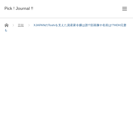
Pick ! Journal !!
ホーム
芸能
XJAPANのToshiを支えた資産家令嬢は誰!?顔画像や名前は!?HOH元妻
も