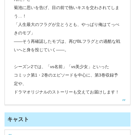
菊池に思いを告げ、目の前で熱いキスを交わされてしま
う…！
「人生最大のフラグが立とうとも、やっぱり俺はてっぺ
きのモブ」
――そう再確認したモブは、再びBLフラグとの過酷な戦
いへと身を投じていく――。
シーズン2では、「vs名前」「vs美少女」といった
コミック第1・2巻のエピソードを中心に、第3巻収録予
定や、
ドラマオリジナルのストーリーも交えてお届けします！
キャスト