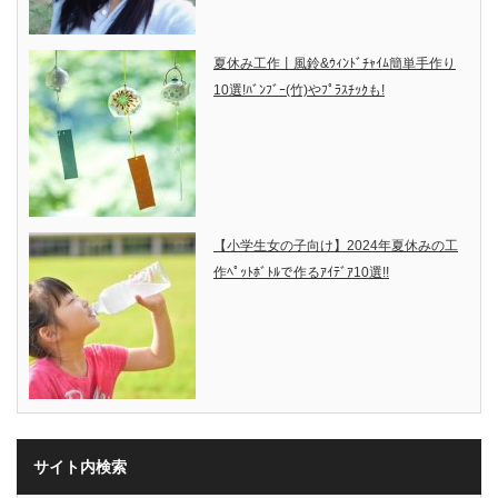
夏休み工作丨風鈴&ｳｨﾝﾄﾞﾁｬｲﾑ簡単手作り
10選!ﾊﾞﾝﾌﾞｰ(竹)やﾌﾟﾗｽﾁｯｸも!
【小学生女の子向け】2024年夏休みの工
作ﾍﾟｯﾄﾎﾞﾄﾙで作るｱｲﾃﾞｱ10選!!
サイト内検索