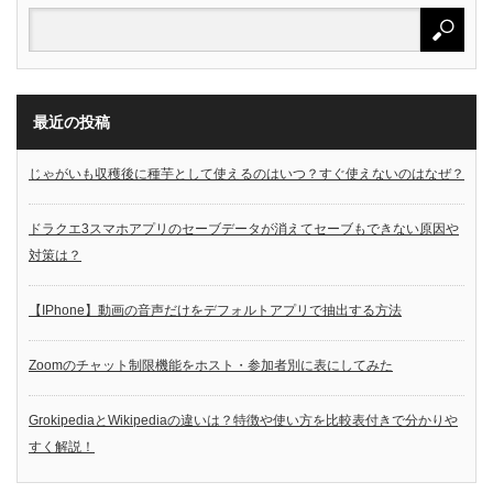
最近の投稿
じゃがいも収穫後に種芋として使えるのはいつ？すぐ使えないのはなぜ？
ドラクエ3スマホアプリのセーブデータが消えてセーブもできない原因や
対策は？
【IPhone】動画の音声だけをデフォルトアプリで抽出する方法
Zoomのチャット制限機能をホスト・参加者別に表にしてみた
GrokipediaとWikipediaの違いは？特徴や使い方を比較表付きで分かりや
すく解説！