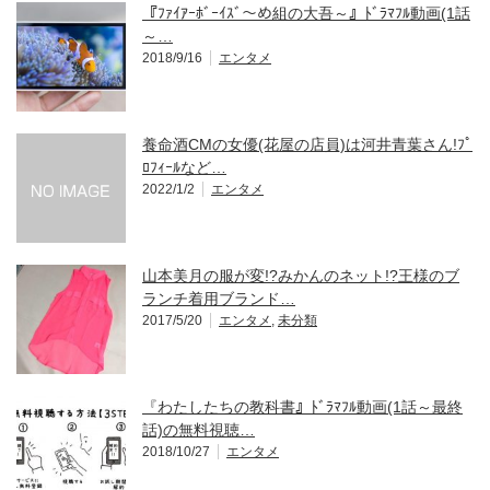
『ﾌｧｲｱｰﾎﾞｰｲｽﾞ～め組の大吾～』ﾄﾞﾗﾏﾌﾙ動画(1話
～…
2018/9/16
エンタメ
養命酒CMの女優(花屋の店員)は河井青葉さん!ﾌﾟ
ﾛﾌｨｰﾙなど…
2022/1/2
エンタメ
山本美月の服が変!?みかんのネット!?王様のブ
ランチ着用ブランド…
2017/5/20
エンタメ
,
未分類
『わたしたちの教科書』ﾄﾞﾗﾏﾌﾙ動画(1話～最終
話)の無料視聴…
2018/10/27
エンタメ