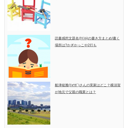
読書感想文題名(ﾀｲﾄﾙ)の書き方まとめ!書く
場所は?かぎかっこや2行も
船津稜雅(ﾘｮｳｶﾞ)さんの実家はどこ？横須賀
が地元で父親の職業とは？