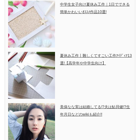
中学生女子向け夏休み工作｜1日でできる
簡単かわいいｵｽｽﾒ作品10選!
夏休み工作丨難しくてすごい工作ｱｲﾃﾞｨｱ13
選!【高学年や中学生向け】
美保なな実は結婚してる!?夫は鮎貝健!?生
年月日などのwikiも紹介!!