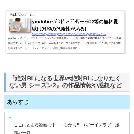
Pick ! Journal !!
youtube･ﾊﾟﾝﾄﾞﾗ･ﾃﾞｲﾘｰﾓｰｼｮﾝ等の無料視
聴はｳｲﾙｽの危険性がある!
https://storyofthebeginning.com/youtube-muryousityou-risk/
youtube・パンドラ・デイリーモーションなどの動画共有サービス。無料で著作権動画を見れることもあり
便利ですよね。しかしこれには落とし穴があります。ウイルスです。ドラマや映画、アニメなどの著作権
動画は違法アップロードです。アップ主の目的が動画の再生回数...
『絶対BLになる世界vs絶対BLになりたく
ない男 シーズン2』の作品情報や感想など
あらすじ
ここはとある漫画の中――しかもBL（ボーイズラブ）漫
画の世界。