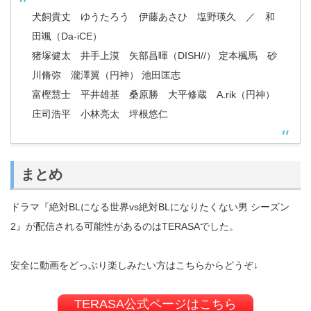
犬飼貴丈 ゆうたろう 伊藤あさひ 塩野瑛久 ／ 和
田颯（Da-iCE）
猪塚健太 井手上漠 矢部昌暉（DISH//） 定本楓馬 砂
川脩弥 瀧澤翼（円神） 池田匡志
富樫慧士 平井雄基 桑原勝 大平修蔵 A.rik（円神）
庄司浩平 小林亮太 坪根悠仁
まとめ
ドラマ『絶対BLになる世界vs絶対BLになりたくない男 シーズン
2』が配信される可能性があるのはTERASAでした。
安全に動画をどっぷり楽しみたい方はこちらからどうぞ↓
TERASA公式ページはこちら