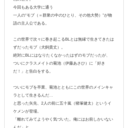
今回もある大学に通う
一人の“モブ（＝群衆の中のひとり、その他大勢）”が物
語の主人公である。
この世界で次々に巻き起こるBLとは無縁で生きてきたは
ずだったモブ（犬飼貴丈）。
絶対にBLにはなりたくなかったはずのモブだったが、
ついにクラスメイトの菊池（伊藤あさひ）に「好き
だ！」と告白をする。
ついにモブを卒業、菊池とともにこの世界のメインキャ
ラとして生きるんだ…
と思った矢先、2人の前に五十嵐（猪塚健太）というイ
ケメンが登場。
「離れてみてようやく気づいた。俺にはお前しかいない
んだ」と