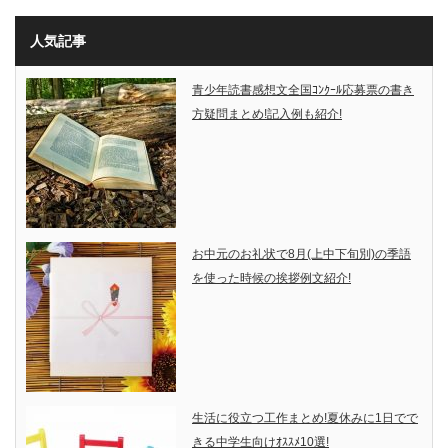
人気記事
青少年読書感想文全国ｺﾝｸｰﾙ応募票の書き
方疑問まとめ!記入例も紹介!
お中元のお礼状で8月(上中下旬別)の季語
を使った時候の挨拶例文紹介!
生活に役立つ工作まとめ!夏休みに1日でで
きる中学生向けｵｽｽﾒ10選!