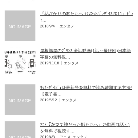
『花ざかりの君たちへ ｲｹﾒﾝ☆ﾊﾟﾗﾀﾞｲｽ2011』ﾄﾞﾗ
ﾏ…
2018/9/4
エンタメ
屋根部屋のﾌﾟﾘﾝｽ 全話動画(1話～最終回)日本語
字幕の無料視…
2019/11/18
エンタメ
ｻｯｶｰﾀﾞｲｼﾞｪｽﾄ最新号を無料で読み放題する方法!
【電子書…
2019/6/12
エンタメ
ｱﾆﾒ『かつて神だった獣たちへ』ﾌﾙ動画(1話～)
を無料で視聴す…
2019/4/8
アニメ
,
エンタメ