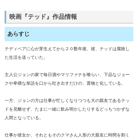
映画『テッド』作品情報
あらすじ
テディベアに心が芽生えてから２０数年後、彼、テッドは腐敗し
た生活を送っていた。
主人公ジョンの家で毎日酒やマリファナを喰らい、下品なジョー
クや卑猥な単語を口から吐き出すだけの、置物と化している。
一方、ジョンの方は仕事が忙しくなりつつも大の親友であるテッ
ドを見離せず、たまに一緒に飲み明かしたりするどっちつかずな
人間となっている。
仕事か彼女か、それともそのクマさん人形の大親友に時間を割く