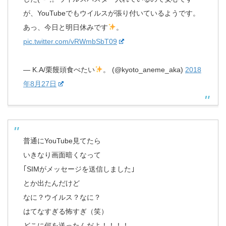
が、YouTubeでもウイルスが張り付いているようです。
あっ、今日と明日休みです
。
pic.twitter.com/vRWmbSbT09
— K.A/栗饅頭食べたい
。 (@kyoto_aneme_aka)
2018
年8月27日
普通にYouTube見てたら
いきなり画面暗くなって
｢SIMがメッセージを送信しました｣
とか出たんだけど
なに？ウイルス？なに？
はてなすぎる怖すぎ（笑）
どこに何を送ったんだよ！！！！