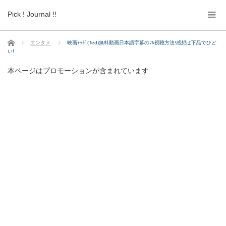
Pick ! Journal !!
ホーム
エンタメ
映画ﾃｯﾄﾞ(Ted)無料動画日本語字幕のﾌﾙ視聴方法!感想は下品でひど
い!
本ページはプロモーションが含まれています