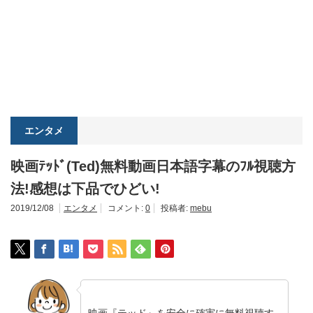
エンタメ
映画ﾃｯﾄﾞ(Ted)無料動画日本語字幕のﾌﾙ視聴方
法!感想は下品でひどい!
2019/12/08
エンタメ
コメント:
0
投稿者:
mebu