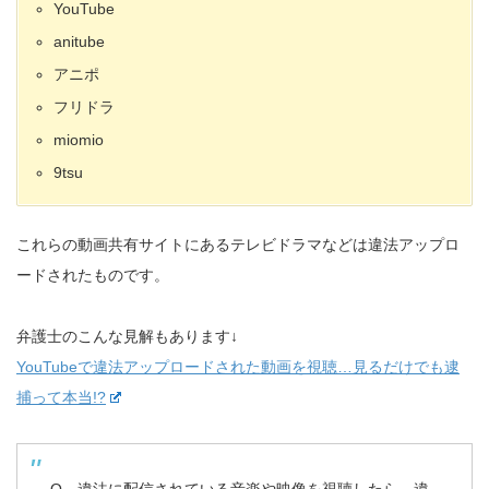
YouTube
anitube
アニポ
フリドラ
miomio
9tsu
これらの動画共有サイトにあるテレビドラマなどは違法アップロ
ードされたものです。
弁護士のこんな見解もあります↓
YouTubeで違法アップロードされた動画を視聴…見るだけでも逮
捕って本当!?