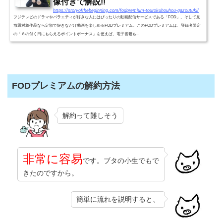
像付きで解説!!
https://storyofthebeginning.com/fodpremium-tourokuhouhou-gazoutuki/
フジテレビのドラマやバラエティが好きな人にはぴったりの動画配信サービスである「FOD」。そして見
放題対象作品なら定額で好きなだけ動画を楽しめるFODプレミアム。このFODプレミアムは、登録者限定
の「８の付く日にもらえるポイントボーナス」を使えば、電子書籍も...
FODプレミアムの解約方法
解約って難しそう
非常に容易
です。ブタの小生でもで
きたのですから。
簡単に流れを説明すると、