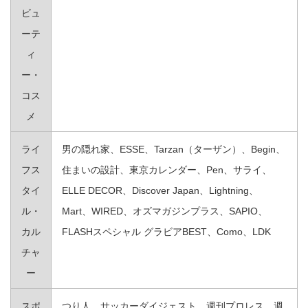
ビュ
ーテ
ィ
ー・
コス
メ
ライ
男の隠れ家、ESSE、Tarzan（ターザン）、Begin、
フス
住まいの設計、東京カレンダー、Pen、サライ、
タイ
ELLE DECOR、Discover Japan、Lightning、
ル・
Mart、WIRED、オズマガジンプラス、SAPIO、
カル
FLASHスペシャル グラビアBEST、Como、LDK
チャ
ー
スポ
つり人、サッカーダイジェスト、週刊プロレス、週