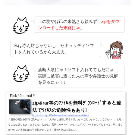
上の坊やは己の未熟さも顧みず、
zipをダウ
ンロードした末路にゃ。
私は赤ん坊じゃないし、セキュリティソフ
トを入れているから大丈夫。
油断大敵にゃ！ソフト入れててもだにゃ！
実際に被害に遭った人の声や弁護士の見解
を見るにゃ！↓
Pick ! Journal !!
zip&rar等のﾌｧｲﾙを無料ﾀﾞｳﾝﾛｰﾄﾞすると違
法でｳｲﾙｽの危険性もあり!
https://storyofthebeginning.com/zip-rar-kiken/
「漫画や雑誌を無料で読みたい！」「大好きな漫画は続きが気になって気になってしょうがない！」と思
うことは誰しもありますよね。しかし、安易にzipやrarファイルのダウンロードをしてしまうと、取り返し
がつかない事態に陥る可能性があります。漫画や雑誌を楽しむ...