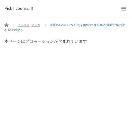
Pick ! Journal !!
ホーム
エンタメ
,
マンガ
漫画10DANCE(ﾃﾝﾀﾞﾝｽ)を無料で1巻分全話(最新刊含む)読
む方法!感想も
本ページはプロモーションが含まれています