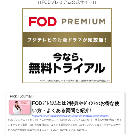
↓↓FODプレミアム公式サイト↓↓
Pick ! Journal !!
FODﾌﾟﾚﾐｱﾑとは?特典やﾎﾟｲﾝﾄのお得な使
い方・よくある質問も紹介!
https://storyofthebeginning.com/fodpremiumtoha-tokutenpoint/
FODプレミアムって何？という人のために、・FODとFODプレミアムについて・豊富な特典の内容・ポイ
ントバック（還元）のお得な使用方法・よくある質問などを紹介します。これらを知ることでどんなサー
ビスなのか理解を深めていきましょう！FODとFODプレミアムFODプレ...