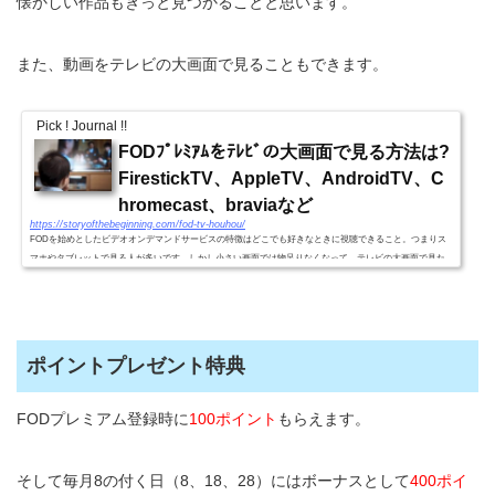
懐かしい作品もきっと見つかることと思います。
また、動画をテレビの大画面で見ることもできます。
Pick ! Journal !!
FODﾌﾟﾚﾐｱﾑをﾃﾚﾋﾞの大画面で見る方法は?
FirestickTV、AppleTV、AndroidTV、C
hromecast、braviaなど
https://storyofthebeginning.com/fod-tv-houhou/
FODを始めとしたビデオオンデマンドサービスの特徴はどこでも好きなときに視聴できること。つまりス
マホやタブレットで見る人が多いです。しかし小さい画面では物足りなくなって、テレビの大画面で見た
い人も多いことでしょう。そこでFODをテレビで見る方法をまとめ...
ポイントプレゼント特典
FODプレミアム登録時に
100ポイント
もらえます。
そして毎月8の付く日（8、18、28）にはボーナスとして
400ポイ