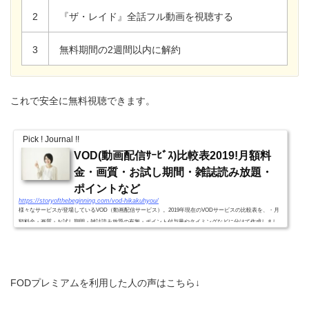
2
『ザ・レイド』全話フル動画を視聴する
3
無料期間の2週間以内に解約
これで安全に無料視聴できます。
Pick ! Journal !!
VOD(動画配信ｻｰﾋﾞｽ)比較表2019!月額料
金・画質・お試し期間・雑誌読み放題・
ポイントなど
https://storyofthebeginning.com/vod-hikakuhyou/
様々なサービスが登場しているVOD（動画配信サービス）。2019年現在のVODサービスの比較表を、・月
額料金・画質・お試し期間・雑誌読み放題の有無・ポイント付与量やタイミングなどに分けて作成しまし
た。VODｻｰﾋﾞｽ別比較表2019!(月額料金・画質・お試し期間・雑誌読...
FODプレミアムを利用した人の声はこちら↓