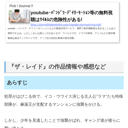
Pick ! Journal !!
youtube･ﾊﾟﾝﾄﾞﾗ･ﾃﾞｲﾘｰﾓｰｼｮﾝ等の無料視
聴はｳｲﾙｽの危険性がある!
https://storyofthebeginning.com/youtube-muryousityou-risk/
youtube・パンドラ・デイリーモーションなどの動画共有サービス。無料で著作権動画を見れることもあり
便利ですよね。しかしこれには落とし穴があります。ウイルスです。ドラマや映画、アニメなどの著作権
動画は違法アップロードです。アップ主の目的が動画の再生回数...
『ザ・レイド』の作品情報や感想など
あらすじ
犯罪がはびこる街で、イコ・ウワイス演じる主人公”ラマ”たち特殊
部隊が、麻薬王が支配するマンションに強襲をかける。
しかし、少年を見逃したことで強襲がばれ、ギャング達が彼らに