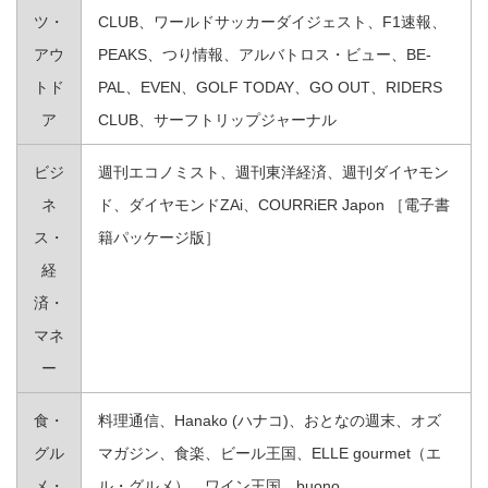
ツ・
CLUB、ワールドサッカーダイジェスト、F1速報、
アウ
PEAKS、つり情報、アルバトロス・ビュー、BE-
トド
PAL、EVEN、GOLF TODAY、GO OUT、RIDERS
ア
CLUB、サーフトリップジャーナル
ビジ
週刊エコノミスト、週刊東洋経済、週刊ダイヤモン
ネ
ド、ダイヤモンドZAi、COURRiER Japon ［電子書
ス・
籍パッケージ版］
経
済・
マネ
ー
食・
料理通信、Hanako (ハナコ)、おとなの週末、オズ
グル
マガジン、食楽、ビール王国、ELLE gourmet（エ
メ・
ル・グルメ）、ワイン王国、buono