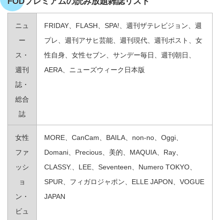
FODプレミアムの読み放題雑誌リスト
ニュ
FRIDAY、FLASH、SPA!、週刊ザテレビジョン、週
ー
プレ、週刊アサヒ芸能、週刊現代、週刊ポスト、女
ス・
性自身、女性セブン、サンデー毎日、週刊朝日、
週刊
AERA、ニューズウィーク日本版
誌・
総合
誌
女性
MORE、CanCam、BAILA、non‐no、Oggi、
ファ
Domani、Precious、美的、MAQUIA、Ray、
ッシ
CLASSY.、LEE、Seventeen、Numero TOKYO、
ョ
SPUR、フィガロジャポン、ELLE JAPON、VOGUE
ン・
JAPAN
ビュ