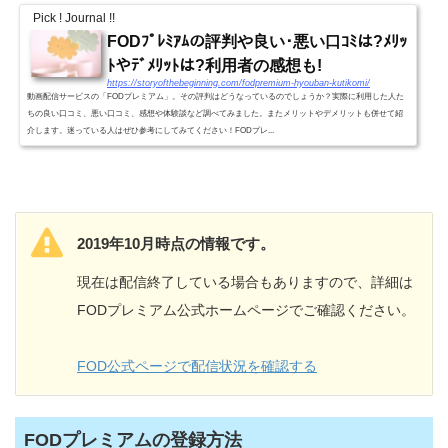
Pick ! Journal !!
FODﾌﾟﾚﾐｱﾑの評判や良い･悪い口ｺﾐは?ﾒﾘｯ
ﾄやﾃﾞﾒﾘｯﾄは?利用者の感想も!
https://storyofthebeginning.com/fodpremium-hyouban-kutikomi/
動画配信サービスの「FODプレミアム」。その評判はどうなっているのでしょうか？実際に利用した人た
ちの良い口コミ、悪い口コミ、感想や体験談など調べてみました。またメリットやデメリットも併せて紹
介します。迷っている人はぜひ参考にしてみてください！FODプレ...
2019年10月時点の情報です。
現在は配信終了している場合もありますので、詳細は
FODプレミアム公式ホームページでご確認ください。
FOD公式ページで配信状況を確認する
FODプレミアムの登録方法