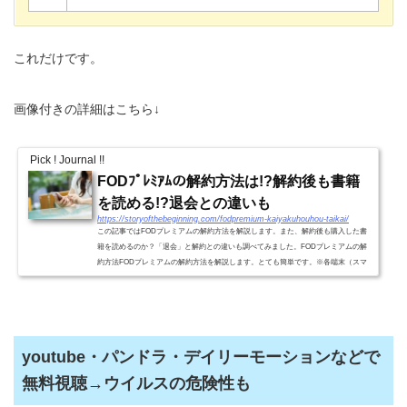
これだけです。
画像付きの詳細はこちら↓
Pick ! Journal !!
FODﾌﾟﾚﾐｱﾑの解約方法は!?解約後も書籍
を読める!?退会との違いも
https://storyofthebeginning.com/fodpremium-kaiyakuhouhou-taikai/
この記事ではFODプレミアムの解約方法を解説します。また、解約後も購入した書
籍を読めるのか？「退会」と解約との違いも調べてみました。FODプレミアムの解
約方法FODプレミアムの解約方法を解説します。とても簡単です。※各端末（スマ
ホ、タブレット、パソコン）と...
youtube・パンドラ・デイリーモーションなどで
無料視聴→ウイルスの危険性も