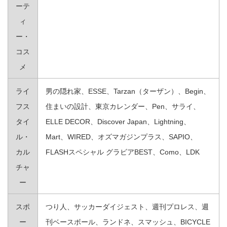
ーテ
ィ
ー・
コス
メ
ライ
男の隠れ家、ESSE、Tarzan（ターザン）、Begin、
フス
住まいの設計、東京カレンダー、Pen、サライ、
タイ
ELLE DECOR、Discover Japan、Lightning、
ル・
Mart、WIRED、オズマガジンプラス、SAPIO、
カル
FLASHスペシャル グラビアBEST、Como、LDK
チャ
ー
スポ
つり人、サッカーダイジェスト、週刊プロレス、週
ー
刊ベースボール、ランドネ、スマッシュ、BICYCLE