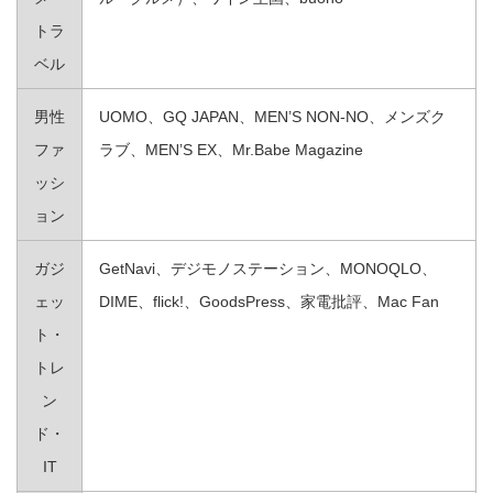
トラ
ベル
男性
UOMO、GQ JAPAN、MEN’S NON-NO、メンズク
ファ
ラブ、MEN’S EX、Mr.Babe Magazine
ッシ
ョン
ガジ
GetNavi、デジモノステーション、MONOQLO、
ェッ
DIME、flick!、GoodsPress、家電批評、Mac Fan
ト・
トレ
ン
ド・
IT