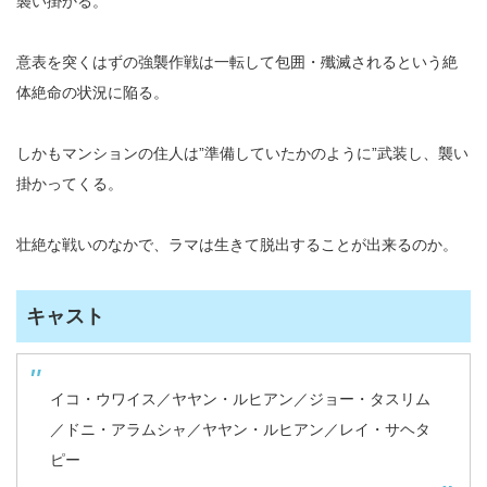
襲い掛かる。
意表を突くはずの強襲作戦は一転して包囲・殲滅されるという絶
体絶命の状況に陥る。
しかもマンションの住人は”準備していたかのように”武装し、襲い
掛かってくる。
壮絶な戦いのなかで、ラマは生きて脱出することが出来るのか。
キャスト
イコ・ウワイス／ヤヤン・ルヒアン／ジョー・タスリム
／ドニ・アラムシャ／ヤヤン・ルヒアン／レイ・サヘタ
ピー