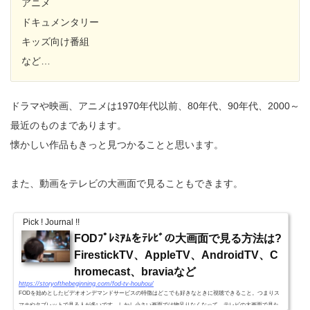
アニメ
ドキュメンタリー
キッズ向け番組
など…
ドラマや映画、アニメは1970年代以前、80年代、90年代、2000～
最近のものまであります。
懐かしい作品もきっと見つかることと思います。
また、動画をテレビの大画面で見ることもできます。
Pick ! Journal !!
FODﾌﾟﾚﾐｱﾑをﾃﾚﾋﾞの大画面で見る方法は?
FirestickTV、AppleTV、AndroidTV、C
hromecast、braviaなど
https://storyofthebeginning.com/fod-tv-houhou/
FODを始めとしたビデオオンデマンドサービスの特徴はどこでも好きなときに視聴できること。つまりス
マホやタブレットで見る人が多いです。しかし小さい画面では物足りなくなって、テレビの大画面で見た