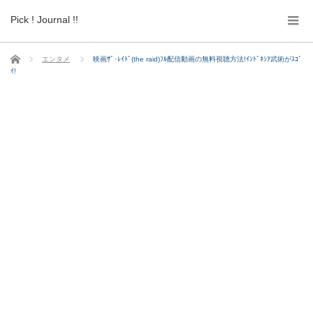
Pick ! Journal !!
ホーム
エンタメ
映画ｻﾞ･ﾚｲﾄﾞ(the raid)ﾌﾙ配信動画の無料視聴方法!ｲﾝﾄﾞﾈｼｱ武術がｽｺﾞ
ｲ!