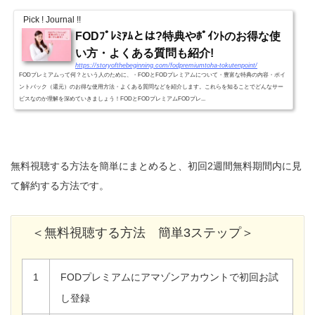
Pick ! Journal !!
FODﾌﾟﾚﾐｱﾑとは?特典やﾎﾟｲﾝﾄのお得な使
い方・よくある質問も紹介!
https://storyofthebeginning.com/fodpremiumtoha-tokutenpoint/
FODプレミアムって何？という人のために、・FODとFODプレミアムについて・豊富な特典の内容・ポイ
ントバック（還元）のお得な使用方法・よくある質問などを紹介します。これらを知ることでどんなサー
ビスなのか理解を深めていきましょう！FODとFODプレミアムFODプレ...
無料視聴する方法を簡単にまとめると、初回2週間無料期間内に見
て解約する方法です。
＜無料視聴する方法 簡単3ステップ＞
1
FODプレミアムにアマゾンアカウントで初回お試
し登録