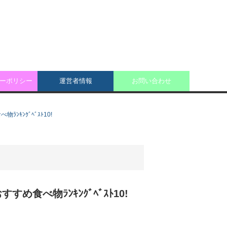
ーポリシー
運営者情報
お問い合わせ
ｷﾝｸﾞﾍﾞｽﾄ10!
食べ物ﾗﾝｷﾝｸﾞﾍﾞｽﾄ10!