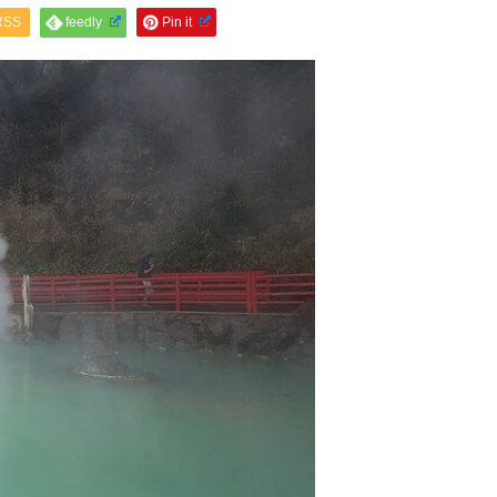
RSS
feedly
Pin it