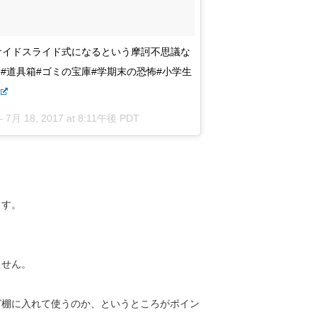
両サイドスライド式になるという摩訶不思議な
#道具箱#ゴミの宝庫#学期末の恐怖#小学生
–
7月 18, 2017 at 8:11午後 PDT
ます。
ません。
ど棚に入れて使うのか、というところがポイン