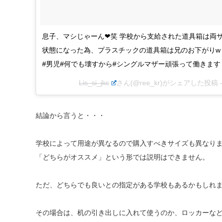
息子、マシじゃーん❤︎笑 学校から支給された道具箱は
状態になった為、プラスチックの道具箱は兄のお下がりw 
#男児#何でも壊すから#シングルマザー頑張って働きます
Lis_si_jkc
さん(@ree_kr)がシェアした投稿 
結論から言うと・・・
学校によって用途が異なるので購入すべきサイズも異なり
「どちらがオススメ」という形では説明はできません。
ただ、どちらでも良いとの指定がある学校もあるかもしれ
その場合は、机の引き出しに入れて使うのか、ロッカーな