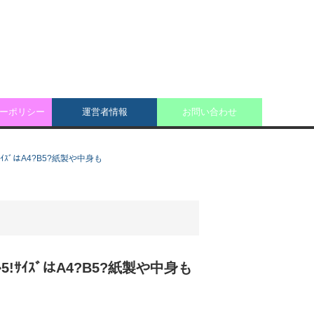
ーポリシー
運営者情報
お問い合わせ
!ｻｲｽﾞはA4?B5?紙製や中身も
ﾄ5!ｻｲｽﾞはA4?B5?紙製や中身も