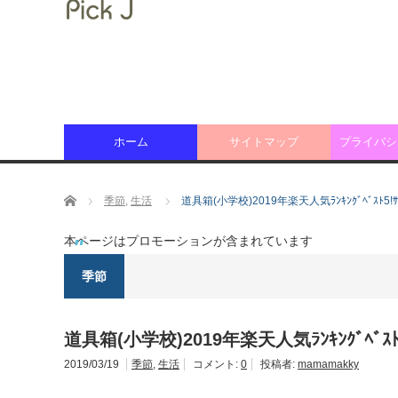
ホーム
サイトマップ
プライバシ
ホーム
季節
,
生活
道具箱(小学校)2019年楽天人気ﾗﾝｷﾝｸﾞﾍﾞｽﾄ5
本ページはプロモーションが含まれています
季節
道具箱(小学校)2019年楽天人気ﾗﾝｷﾝｸﾞﾍﾞｽ
2019/03/19
季節
,
生活
コメント:
0
投稿者:
mamamakky