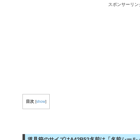
スポンサーリン
目次
[
show
]
道具箱のサイズはA4?B5?名前は「名前シー