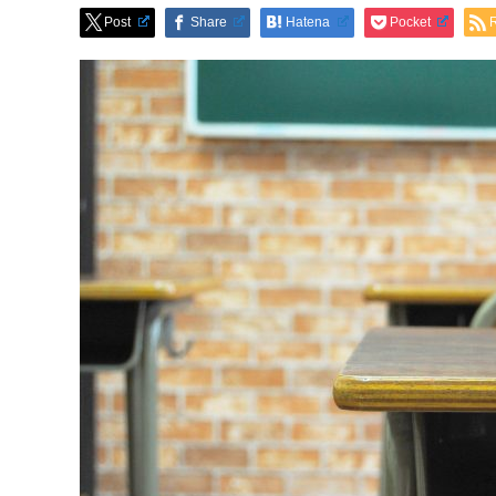
Post
Share
Hatena
Pocket