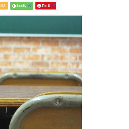
RSS
feedly
Pin it