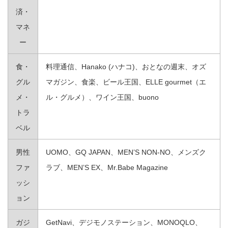
済・
マネ
ー
食・
料理通信、Hanako (ハナコ)、おとなの週末、オズ
グル
マガジン、食楽、ビール王国、ELLE gourmet（エ
メ・
ル・グルメ）、ワイン王国、buono
トラ
ベル
男性
UOMO、GQ JAPAN、MEN’S NON-NO、メンズク
ファ
ラブ、MEN’S EX、Mr.Babe Magazine
ッシ
ョン
ガジ
GetNavi、デジモノステーション、MONOQLO、