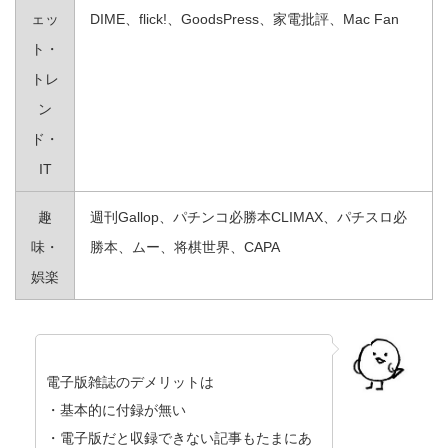
ェッ
DIME、flick!、GoodsPress、家電批評、Mac Fan
ト・
トレ
ン
ド・
IT
趣
週刊Gallop、パチンコ必勝本CLIMAX、パチスロ必
味・
勝本、ムー、将棋世界、CAPA
娯楽
電子版雑誌のデメリットは
・基本的に付録が無い
・電子版だと収録できない記事もたまにあ