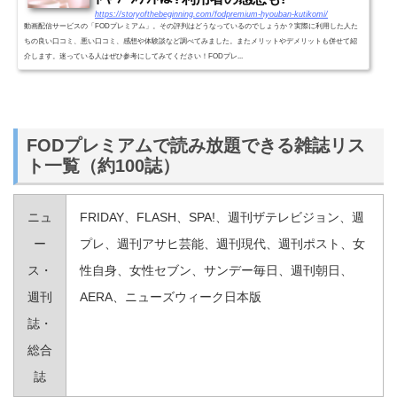
https://storyofthebeginning.com/fodpremium-hyouban-kutikomi/
動画配信サービスの「FODプレミアム」。その評判はどうなっているのでしょうか？実際に利用した人た
ちの良い口コミ、悪い口コミ、感想や体験談など調べてみました。またメリットやデメリットも併せて紹
介します。迷っている人はぜひ参考にしてみてください！FODプレ...
FODプレミアムで読み放題できる雑誌リス
ト一覧（約100誌）
ニュ
FRIDAY、FLASH、SPA!、週刊ザテレビジョン、週
ー
プレ、週刊アサヒ芸能、週刊現代、週刊ポスト、女
ス・
性自身、女性セブン、サンデー毎日、週刊朝日、
週刊
AERA、ニューズウィーク日本版
誌・
総合
誌