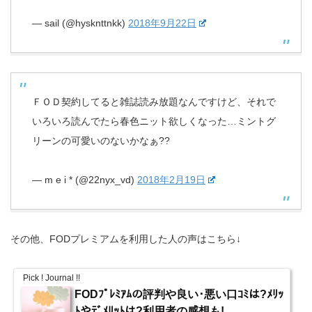
— sail (@hysknttnkk)
2018年9月22日
ＦＯＤ契約してると雑誌読み放題なんですけど、それで
いろいろ読んでたら春色ニット欲しくなった…ミントグ
リーンの可愛いのないかなぁ??
— m e i * (@22nyx_vd)
2018年2月19日
その他、FODプレミアムを利用した人の声はこちら↓
Pick ! Journal !!
FODﾌﾟﾚﾐｱﾑの評判や良い･悪い口ｺﾐは?ﾒﾘｯ
ﾄやﾃﾞﾒﾘｯﾄは?利用者の感想も!