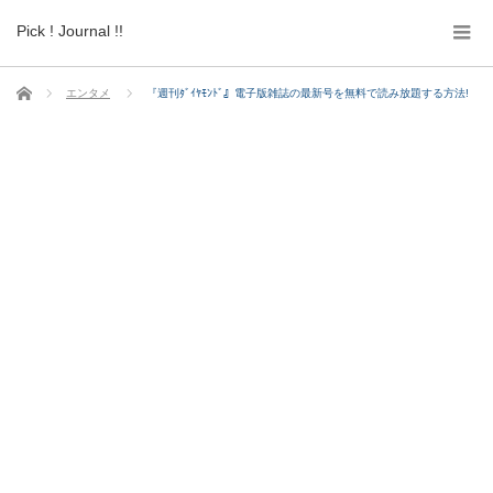
Pick ! Journal !!
ホーム
エンタメ
『週刊ﾀﾞｲﾔﾓﾝﾄﾞ』電子版雑誌の最新号を無料で読み放題する方法!