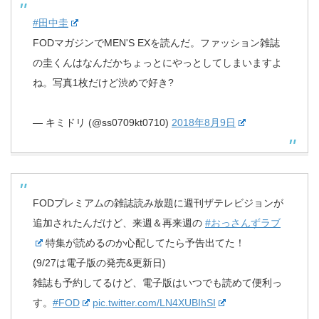
#田中圭
FODマガジンでMEN'S EXを読んだ。ファッション雑誌
の圭くんはなんだかちょっとにやっとしてしまいますよ
ね。写真1枚だけど渋めで好き?
— キミドリ (@ss0709kt0710)
2018年8月9日
FODプレミアムの雑誌読み放題に週刊ザテレビジョンが
追加されたんだけど、来週＆再来週の
#おっさんずラブ
特集が読めるのか心配してたら予告出てた！
(9/27は電子版の発売&更新日)
雑誌も予約してるけど、電子版はいつでも読めて便利っ
す。
#FOD
pic.twitter.com/LN4XUBIhSI