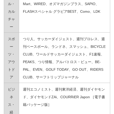
ル・
Mart、WIRED、オズマガジンプラス、SAPIO、
カル
FLASHスペシャル グラビアBEST、Como、LDK
チャ
ー
スポ
つり人、サッカーダイジェスト、週刊プロレス、週
ー
刊ベースボール、ランドネ、スマッシュ、BICYCLE
ツ・
CLUB、ワールドサッカーダイジェスト、F1速報、
アウ
PEAKS、つり情報、アルバトロス・ビュー、BE-
トド
PAL、EVEN、GOLF TODAY、GO OUT、RIDERS
ア
CLUB、サーフトリップジャーナル
ビジ
週刊エコノミスト、週刊東洋経済、週刊ダイヤモン
ネ
ド、ダイヤモンドZAi、COURRiER Japon ［電子書
ス・
籍パッケージ版］
経