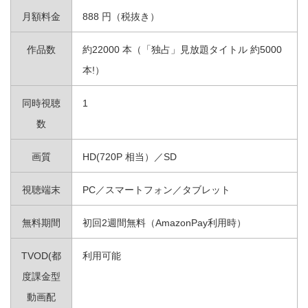
月額料金
888 円（税抜き）
作品数
約22000 本（「独占」見放題タイトル 約5000
本!）
同時視聴
1
数
画質
HD(720P 相当）／SD
視聴端末
PC／スマートフォン／タブレット
無料期間
初回2週間無料（AmazonPay利用時）
TVOD(都
利用可能
度課金型
動画配