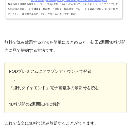
https://storyofthebeginning.com/zassi-yomihoudai-hikakuhyou/
数ある電子雑誌読み放題サービス。どれを利用したらいいのか迷ってしまいますよね。そこでここでは主
な雑誌読み放題サービス11誌を、雑誌数、月額料金、無料期間、主なサービス内容に項目分けして比較表
にしました。選ぶ際の参考にしていただけたらと思います。雑誌...
無料で読み放題する方法を簡単にまとめると、初回2週間無料期間
内に見て解約する方法です。
FODプレミアムにアマゾンアカウントで登録
↓
『週刊ダイヤモンド』電子書籍版の最新号を読む
↓
無料期間の2週間以内に解約
これで安全に無料で読み放題することができます。