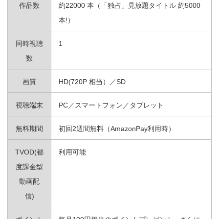
作品数
約22000 本（「独占」見放題タイトル 約5000
本!）
同時視聴
1
数
画質
HD(720P 相当）／SD
視聴端末
PC／スマートフォン／タブレット
無料期間
初回2週間無料（AmazonPay利用時）
TVOD(都
利用可能
度課金型
動画配
信)