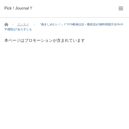
Pick ! Journal !!
ホーム
エンタメ
『抱きしめたい！』ﾄﾞﾗﾏﾌﾙ動画(1話～最終話)の無料視聴方法!ｷｬｽﾄ
や感想は?あらすじも
本ページはプロモーションが含まれています