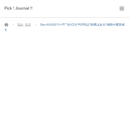
Pick ! Journal !!
ホーム
悩み
,
生活
Dou AS10(ｱﾝﾌｧｰｻﾌﾟﾘ)の口ｺﾐや評判は?効果はある?値段や最安値
も