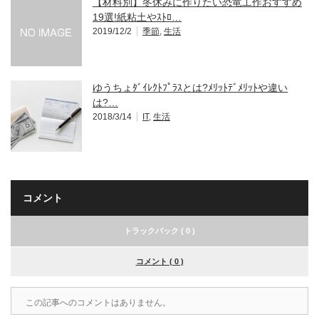
【材料別】冬休みに作りたい恐竜工作おすすめ
19選!紙粘土やｽﾄﾛ…
2019/12/2
季節
,
生活
ゆうちょﾀﾞｲﾚｸﾄﾌﾟﾗｽとは?ﾒﾘｯﾄﾃﾞﾒﾘｯﾄや違い
は?…
2018/3/14
IT
,
生活
コメント
トラックバック ( 0 )
コメント ( 0 )
この記事へのコメントはありません。