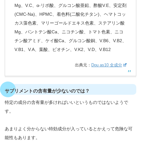
Mg、V.C、α-リポ酸、グルコン酸亜鉛、酢酸V.E、安定剤
(CMC-Na)、HPMC、着色料(二酸化チタン)、ヘマトコッ
カス藻色素、マリーゴールドエキス色素、ステアリン酸
Mg、パントテン酸Ca、ニコチン酸、トマト色素、ニコ
チン酸アミド、ケイ酸Ca、グルコン酸銅、V.B6、V.B2、
V.B1、V.A、葉酸、ビオチン、V.K2、V.D、V.B12
出典元：
Dou as10 全成分
サプリメントの含有量が少ないのでは？
特定の成分の含有量が多ければいいというものではないようで
す。
あまりよく分からない特効成分が入っているとかえって危険な可
能性もあります。