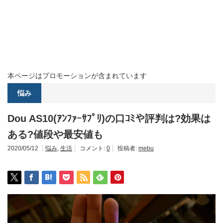
本ページはプロモーションが含まれています
悩み
Dou AS10(ｱﾝﾌｧｰｻﾌﾟﾘ)の口ｺﾐや評判は?効果は
ある?値段や最安値も
2020/05/12
悩み
,
生活
コメント:
0
投稿者:
mebu