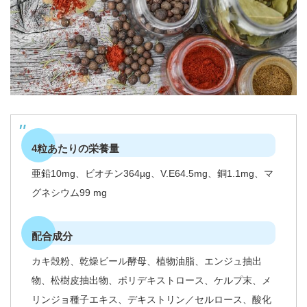
4粒あたりの栄養量
亜鉛10mg、ビオチン364µg、V.E64.5mg、銅1.1mg、マ
グネシウム99 mg
配合成分
カキ殻粉、乾燥ビール酵母、植物油脂、エンジュ抽出
物、松樹皮抽出物、ポリデキストロース、ケルプ末、メ
リンジョ種子エキス、デキストリン／セルロース、酸化