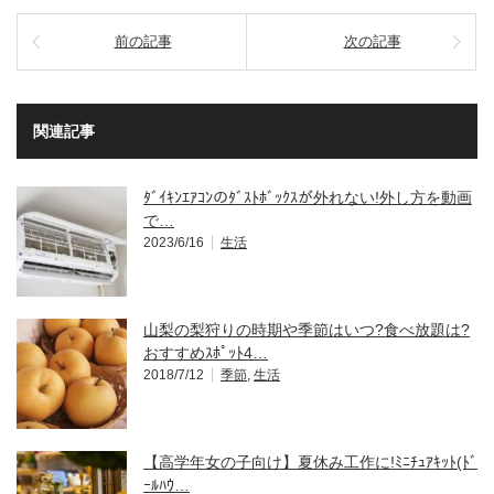
前の記事
次の記事
関連記事
ﾀﾞｲｷﾝｴｱｺﾝのﾀﾞｽﾄﾎﾞｯｸｽが外れない!外し方を動画
で…
2023/6/16
生活
山梨の梨狩りの時期や季節はいつ?食べ放題は?
おすすめｽﾎﾟｯﾄ4…
2018/7/12
季節
,
生活
【高学年女の子向け】夏休み工作に!ﾐﾆﾁｭｱｷｯﾄ(ﾄﾞ
ｰﾙﾊｳ…