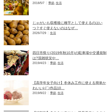
2018/5/7
季節
,
生活
じゃがいも収穫後に種芋として使えるのはい
つ？すぐ使えないのはなぜ…
2026/7/29
生活
四日市祭り(2019年秋10月)の駐車場や交通規制
は?混雑状況や…
2019/4/23
季節
,
生活
【高学年女子向け】冬休み工作に使える簡単か
わいいﾚｼﾞﾝ作品10…
2019/9/22
季節
,
生活