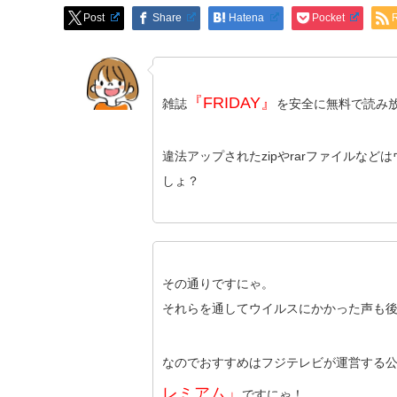
Post
Share
Hatena
Pocket
『FRIDAY』
雑誌
を安全に無料で読み
違法アップされたzipやrarファイルなど
しょ？
その通りですにゃ。
それらを通してウイルスにかかった声も
なのでおすすめはフジテレビが運営する
レミアム」
ですにゃ！