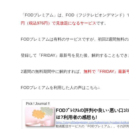
「FODプレミアム」は、FOD（フジテレビオンデマンド
円（税込976円）で見放題になるサービス
です。
FODプレミアムは有料のサービスですが、初回2週間無料
登録して『FRIDAY』最新号を見た後、解約することもでき
2週間の無料期間中に解約すれば、
無料で『FRIDAY』最
FODプレミアムを利用した人の声はこちら↓
Pick ! Journal !!
FODﾌﾟﾚﾐｱﾑの評判や良い･悪い口ｺﾐは?
は?利用者の感想も!
https://storyofthebeginning.com/fodpremium-hyouban-kutiko
動画配信サービスの「FODプレミアム」。その評