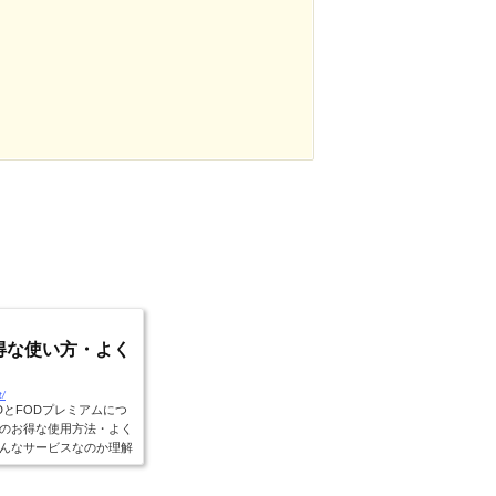
のお得な使い方・よく
t/
DとFODプレミアムにつ
のお得な使用方法・よく
んなサービスなのか理解
レ...