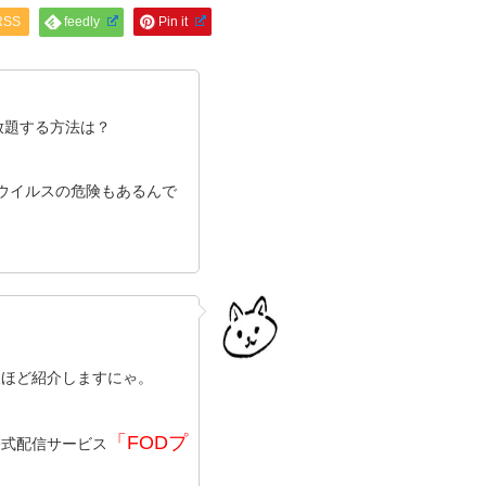
RSS
feedly
Pin it
放題する方法は？
はウイルスの危険もあるんで
後ほど紹介しますにゃ。
「FODプ
公式配信サービス