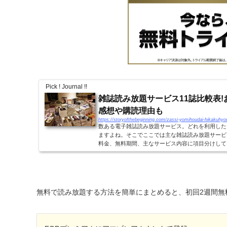
Pick ! Journal !!
雑誌読み放題サービス11誌比較表!
感想や購読理由も
https://storyofthebeginning.com/zassi-yomihoudai-hikakuhyo
数ある電子雑誌読み放題サービス。どれを利用した
ますよね。そこでここでは主な雑誌読み放題サービ
料金、無料期間、主なサービス内容に項目分けして
際の参考にしていただけたらと思います。雑誌...
無料で読み放題する方法を簡単にまとめると、初回2週間無