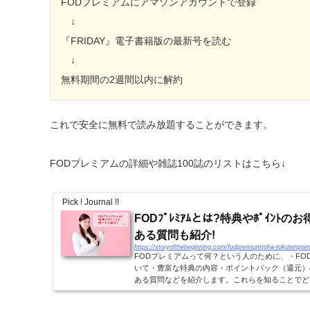
FODプレミアムにアマゾンアカウントで登録
↓
『FRIDAY』電子書籍版の最新号を読む
↓
無料期間の2週間以内に解約
これで安全に無料で読み放題することができます。
FODプレミアムの詳細や雑誌100誌のリストはこちら↓
Pick ! Journal !!
FODﾌﾟﾚﾐｱﾑとは?特典やﾎﾟｲﾝﾄ
ある質問も紹介!
https://storyofthebeginning.com/fodpremiumtoha-tokutenpoin
FODプレミアムって何？という人のために、・FO
いて・豊富な特典の内容・ポイントバック（還元）
ある質問などを紹介します。これらを知ることでど
を深めていきましょう！FODとFODプレミアムFODプ