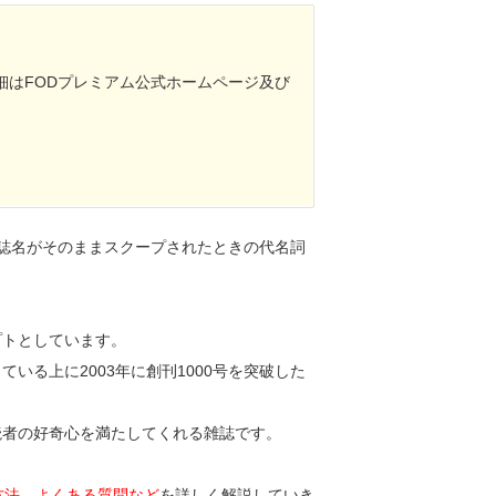
細はFODプレミアム公式ホームページ及び
雑誌名がそのままスクープされたときの代名詞
プトとしています。
いる上に2003年に創刊1000号を突破した
読者の好奇心を満たしてくれる雑誌です。
方法、よくある質問など
を詳しく解説していき