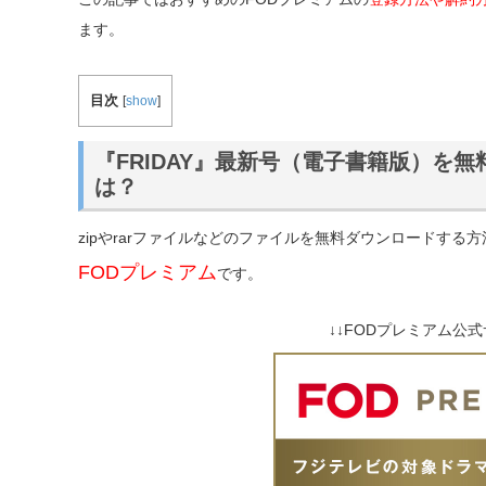
ます。
目次
[
show
]
『FRIDAY』最新号（電子書籍版）を
は？
zipやrarファイルなどのファイルを無料ダウンロードす
FODプレミアム
です。
↓↓FODプレミアム公式