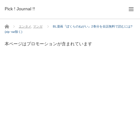
Pick ! Journal !!
ホーム
エンタメ
,
マンガ
BL漫画『ぼくらのねがい』2巻分を全話無料で読むには?
(zip･rar除く)
本ページはプロモーションが含まれています