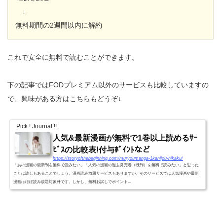
↓
無料期間の2週間以内に解約
これで安全に無料で読むことができます。
下の記事ではFODプレミアム以外のサービスも比較していますの
で、興味がある方はこちらもどうぞ↓
Pick ! Journal !!
人気&最新漫画が無料で1巻以上読めるｻｰ
ﾋﾞｽの比較表!付与ﾎﾟｲﾝﾄなど
https://storyofthebeginning.com/muryoumanga-1kanijou-hikaku/
「あの漫画の最新刊を無料で読みたい」「人気の漫画の過去発売巻（既刊）を無料で読みたい」と思った
ことは誰しもあることでしょう。漫画読み放題サービスもありますが、そのサービスでは人気漫画や最新
漫画はほぼ読み放題対象外です。しかし、無料お試しでポイント...