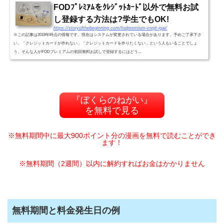
FODﾌﾟﾚﾐｱﾑをｸﾚｼﾞｯﾄｶｰﾄﾞ以外で無料お試
し登録する方法は?学生でもOK!
https://storyofthebeginning.com/fodpremium-crejit-igai/
※この記事は2019年時点の情報です。現在はシステムが変更されている場合があります。予めご了承下さ
い。「クレジットカードが作れない」「クレジットカードを作りたくない」という人もいることでしょ
う。そんな人がFODプレミアムの初回無料お試しで登録するにはどう...
『ぼくらのねがい』
を無料で見る
※無料期間中に最大900ポイント分の漫画を無料で読むことができ
ます！
※無料期間（2週間）以内に解約すればお金はかかりません
無料期間と料金発生日の例