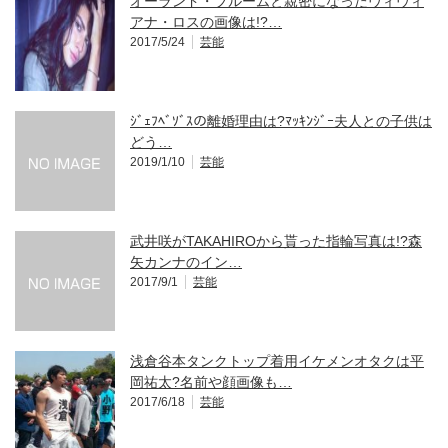
オーランド・ブルームと親密になったヴィヴィ
アナ・ロスの画像は!?…
2017/5/24
芸能
ｼﾞｪﾌﾍﾞｿﾞｽの離婚理由は?ﾏｯｷﾝｼﾞｰ夫人との子供は
どう…
2019/1/10
芸能
武井咲がTAKAHIROから貰った指輪写真は!?森
矢カンナのイン…
2017/9/1
芸能
浅倉谷本タンクトップ着用イケメンオタクは平
岡祐太?名前や顔画像も…
2017/6/18
芸能