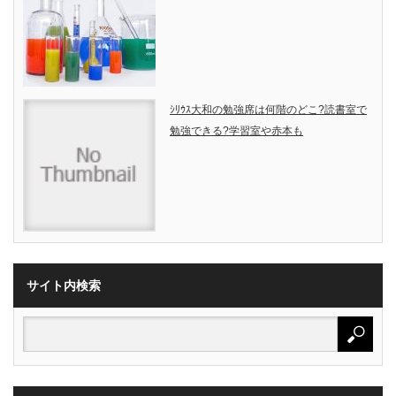
ｼﾘｳｽ大和の勉強席は何階のどこ?読書室で
勉強できる?学習室や赤本も
サイト内検索