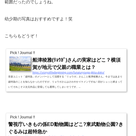
範囲だったのでしょうね。
幼少期の写真はおすすめですよ！笑
こちらもどうぞ！
Pick ! Journal !!
船津稜雅(ﾘｮｳｶﾞ)さんの実家はどこ？横須
賀が地元で父親の職業とは？
https://storyofthebeginning.com/funaturyouga-jikka-doko/
音楽ユニット「超特急」のメンバーとして活躍する「リョウガ」さんこと船津稜雅さん。今まではあまり
超特急のことを知らなかったのですが、リョウガさんはさわやかイケメンですね！顔がシュッと締まって
いてそれこそ２次元作品に登場しても通用してしまいそうです。...
Pick ! Journal !!
警視庁いきもの係ED動物園はどこ?東武動物公園?き
ぐるみは超特急か