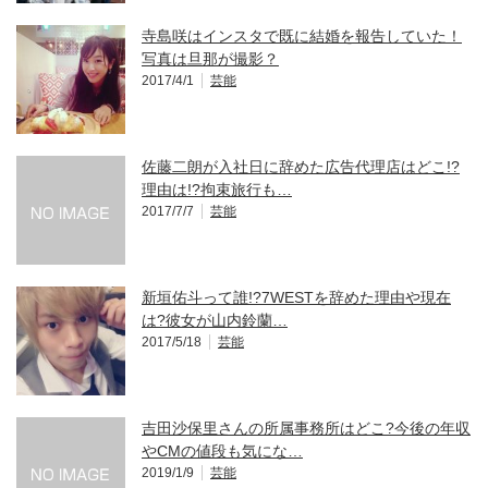
寺島咲はインスタで既に結婚を報告していた！
写真は旦那が撮影？
2017/4/1
芸能
佐藤二朗が入社日に辞めた広告代理店はどこ!?
理由は!?拘束旅行も…
2017/7/7
芸能
新垣佑斗って誰!?7WESTを辞めた理由や現在
は?彼女が山内鈴蘭…
2017/5/18
芸能
吉田沙保里さんの所属事務所はどこ?今後の年収
やCMの値段も気にな…
2019/1/9
芸能