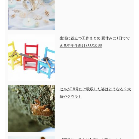
生活に役立つ工作まとめ!夏休みに1日でで
きる中学生向けｵｽｽﾒ10選!
セルが18号だけ吸収した姿はどうなる？大
猿やクウラも