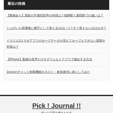
最近の投稿
【動画あり】西鉄の不適切音声の内容は？福岡駅と薬院駅での違いは？
じゃがいも収穫後に種芋として使えるのはいつ？すぐ使えないのはなぜ？
ドラクエ3スマホアプリのセーブデータが消えてセーブもできない原因や
対策は？
【IPhone】動画の音声だけをデフォルトアプリで抽出する方法
Zoomのチャット制限機能をホスト・参加者別に表にしてみた
Pick ! Journal !!
色々な話題を摘まみます