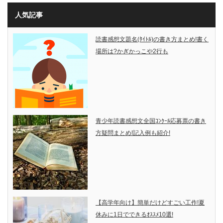
人気記事
読書感想文題名(ﾀｲﾄﾙ)の書き方まとめ!書く
場所は?かぎかっこや2行も
青少年読書感想文全国ｺﾝｸｰﾙ応募票の書き
方疑問まとめ!記入例も紹介!
【高学年向け】簡単だけどすごい工作!夏
休みに1日でできるｵｽｽﾒ10選!