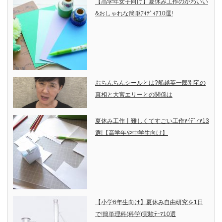
【高学年女子向け】夏休み工作のかわいい
&おしゃれな簡単ｱｲﾃﾞｨｱ10選!
おちんちんシールとは?船越英一郎別宅の
真相と大宮エリーとの関係は
夏休み工作丨難しくてすごい工作ｱｲﾃﾞｨｱ13
選!【高学年や中学生向け】
【小学6年生向け】夏休み自由研究を1日
で!簡単理科(科学)実験ﾃｰﾏ10選