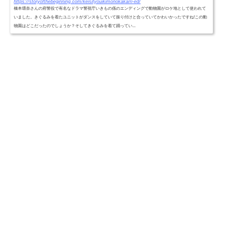
https://storyofthebeginning.com/keisityouikimonokakarri-ed/
橋本環奈さんの府警役で有名なドラマ警視庁いきもの係のエンディングで動物園がロケ地として使われて
いました。きぐるみを着たユニットがダンスをしていて振り付けと合っていてかわいかったですね!この動
物園はどこだったのでしょうか？そしてきぐるみを着て踊ってい...