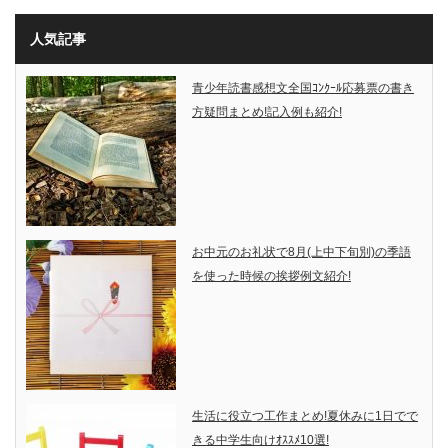
人気記事
青少年読書感想文全国ｺﾝｸｰﾙ応募票の書き
方疑問まとめ!記入例も紹介!
お中元のお礼状で8月(上中下旬別)の季語
を使った時候の挨拶例文紹介!
生活に役立つ工作まとめ!夏休みに1日でで
きる中学生向けｵｽｽﾒ10選!