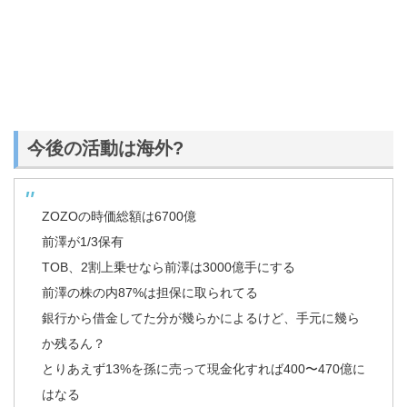
今後の活動は海外?
ZOZOの時価総額は6700億
前澤が1/3保有
TOB、2割上乗せなら前澤は3000億手にする
前澤の株の内87%は担保に取られてる
銀行から借金してた分が幾らかによるけど、手元に幾ら
か残るん？
とりあえず13%を孫に売って現金化すれば400〜470億に
はなる