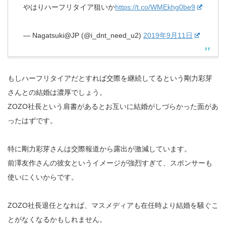
やはりハーフリタイア狙いか
https://t.co/WMEkhg0be9
— Nagatsuki@JP (@i_dnt_need_u2)
2019年9月11日
もしハーフリタイアだとすれば交際を継続してるという剛力彩芽
さんとの結婚は濃厚でしょう。
ZOZO社長という肩書があるとお互いに結婚がしづらかった面があ
ったはずです。
特に剛力彩芽さんは交際報道から露出が激減しています。
前澤友作さんの彼女というイメージが強烈すぎて、スポンサーも
使いにくいからです。
ZOZO社長退任となれば、マスメディアも在任時より結婚を騒ぐこ
とがなくなるかもしれません。