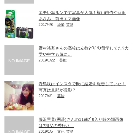
エモい写ルンです写真が人気！横山由依や臼田
あさみ、前田エマ画像
2017/4/8
経済
,
芸能
野村裕基さんの高校は立教?ｲｷﾞﾘｽ留学してた?大
学や中学も気に…
2019/1/22
芸能
寺島咲はインスタで既に結婚を報告していた！
写真は旦那が撮影？
2017/4/1
芸能
藤沢里菜(囲碁)さんの11歳ﾌﾟﾛ入り時の顔画像
は?祖父の秀行さ…
2019/1/5
文化
,
芸能