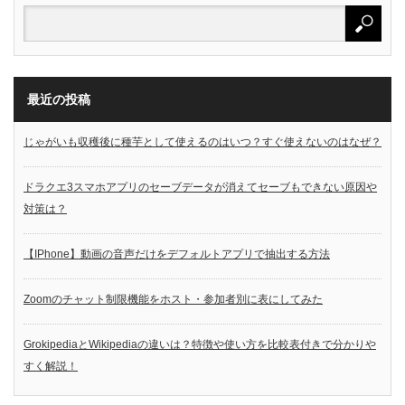
最近の投稿
じゃがいも収穫後に種芋として使えるのはいつ？すぐ使えないのはなぜ？
ドラクエ3スマホアプリのセーブデータが消えてセーブもできない原因や
対策は？
【IPhone】動画の音声だけをデフォルトアプリで抽出する方法
Zoomのチャット制限機能をホスト・参加者別に表にしてみた
GrokipediaとWikipediaの違いは？特徴や使い方を比較表付きで分かりや
すく解説！