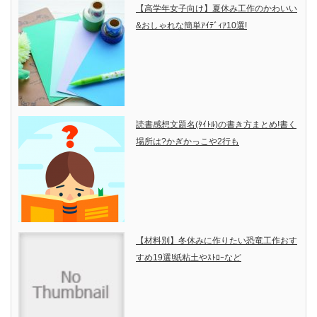
【高学年女子向け】夏休み工作のかわいい
&おしゃれな簡単ｱｲﾃﾞｨｱ10選!
読書感想文題名(ﾀｲﾄﾙ)の書き方まとめ!書く
場所は?かぎかっこや2行も
【材料別】冬休みに作りたい恐竜工作おす
すめ19選!紙粘土やｽﾄﾛｰなど