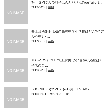
ﾏｷﾞｰﾐﾈﾝｺさんの息子はｸﾘｽｵｶﾉさん(YouTuber)…
2019/1/23
芸能
井上瑞稀(HiHiJet)の高校中学小学校はどこ?卒ア
ルや中3ト…
2017/8/15
芸能
ﾘｻｽﾃｯｸﾞﾏｲﾔｰさんの旦那(夫)の顔画像や経歴は?
子供の名…
2019/1/20
芸能
SHOCKERS(ｼｮｯｶｰｽﾞ)wiki風ﾌﾟﾛﾌｨｰﾙ!ﾒﾝ…
2018/12/31
エンタメ
,
芸能