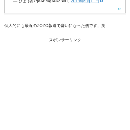
— ぴよ (@7qdAEmgA0kg3vLi)
2019年9月11日
個人的にも最近のZOZO報道で嫌いになった側です。笑
スポンサーリンク