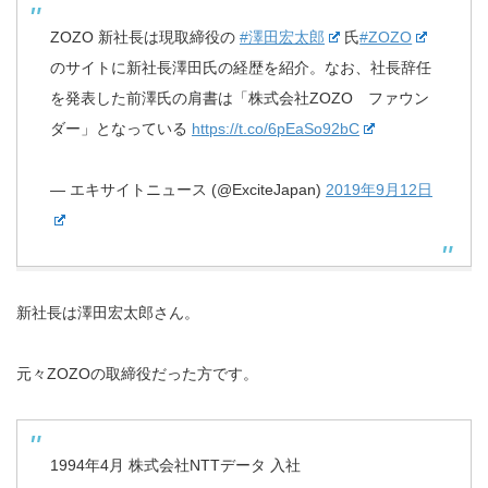
ZOZO 新社長は現取締役の
#澤田宏太郎
氏
#ZOZO
のサイトに新社長澤田氏の経歴を紹介。なお、社長辞任
を発表した前澤氏の肩書は「株式会社ZOZO ファウン
ダー」となっている
https://t.co/6pEaSo92bC
— エキサイトニュース (@ExciteJapan)
2019年9月12日
新社長は澤田宏太郎さん。
元々ZOZOの取締役だった方です。
1994年4月 株式会社NTTデータ 入社