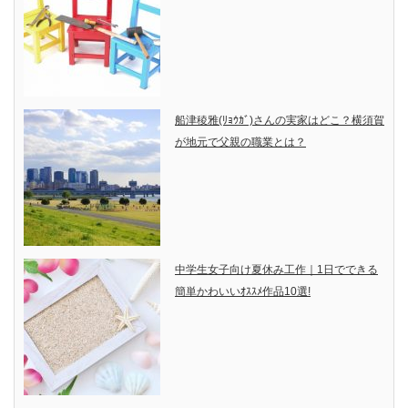
船津稜雅(ﾘｮｳｶﾞ)さんの実家はどこ？横須賀
が地元で父親の職業とは？
中学生女子向け夏休み工作｜1日でできる
簡単かわいいｵｽｽﾒ作品10選!