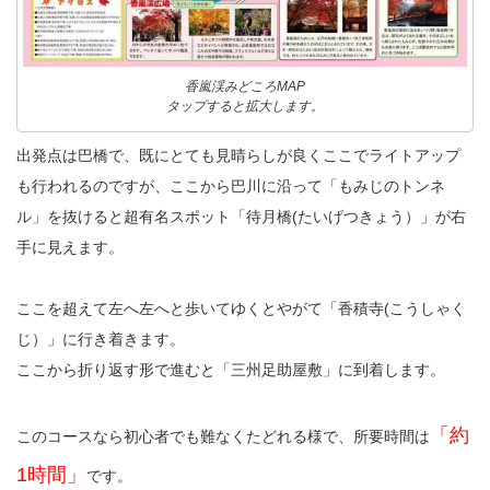
香嵐渓みどころMAP
タップすると拡大します。
出発点は巴橋で、既にとても見晴らしが良くここでライトアップ
も行われるのですが、ここから巴川に沿って「もみじのトンネ
ル」を抜けると超有名スポット「待月橋(たいげつきょう）」が右
手に見えます。
ここを超えて左へ左へと歩いてゆくとやがて「香積寺(こうしゃく
じ）」に行き着きます。
ここから折り返す形で進むと「三州足助屋敷」に到着します。
「約
このコースなら初心者でも難なくたどれる様で、所要時間は
1時間」
です。