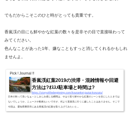
でもだからこそこのひと時がとっても貴重です。
香嵐渓の目にも鮮やかな紅葉の数々を是非その目で直接味わって
みてください。
色んなことがあった1年、嫌なこともすっと消してくれるかもしれ
ませんよ。
Pick ! Journal !!
香嵐渓紅葉2019の渋滞・混雑情報や回避
方法は?ｵｽｽﾒ駐車場と時間は?
https://storyofthebeginning.com/kourankei-juutai-konzatu/
日本の秋って良いなぁ～としみじみ感じる瞬間は、やはり彩り鮮やかな紅葉のシーンを目にしたときでは
ないでしょうか。ニュースや動画もいいですが、何より直接見に行くに越したことはありません。そこで
今回は、愛知県豊田市にある香嵐渓の紅葉を取り上げてみたいと...