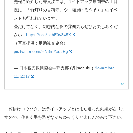
先程ご紹介した香嵐渓では、ライトアップ期間中の土日
祝に、「竹灯りの香積寺」や「願掛けろうそく」のイベ
ントも行われています。
昼だけでなく、幻想的な夜の雰囲気もぜひお楽しみくだ
さい！
https://t.co/1ebE0v345X
（写真提供：足助観光協会）
pic.twitter.com/HN3mYouJRg
— 日本観光振興協会中部支部 (@jtachubu)
November
11, 2017
「願掛けロウソク」はライトアップとはまた違った効果がありま
すので、仲良く手を繋ぎながらゆっくりと楽しんで来て下さい。