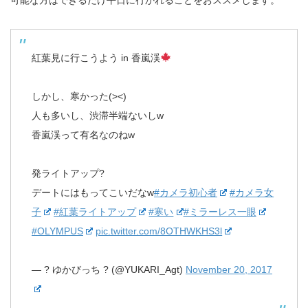
紅葉見に行こうよう in 香嵐渓
しかし、寒かった(><)
人も多いし、渋滞半端ないしw
香嵐渓って有名なのねw
発ライトアップ?
デートにはもってこいだなw
#カメラ初心者
#カメラ女
子
#紅葉ライトアップ
#寒い
#ミラーレス一眼
#OLYMPUS
pic.twitter.com/8OTHWKHS3l
— ? ゆかびっち ? (@YUKARI_Agt)
November 20, 2017