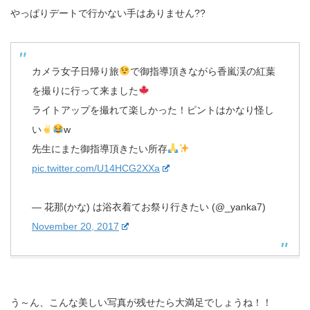
やっぱりデートで行かない手はありません??
カメラ女子日帰り旅
で御指導頂きながら香嵐渓の紅葉
を撮りに行って来ました
ライトアップを撮れて楽しかった！ピントはかなり怪し
い
w
先生にまた御指導頂きたい所存
pic.twitter.com/U14HCG2XXa
— 花那(かな) は浴衣着てお祭り行きたい (@_yanka7)
November 20, 2017
う～ん、こんな美しい写真が残せたら大満足でしょうね！！