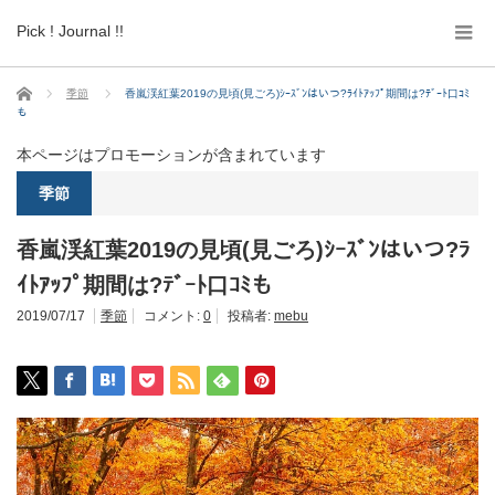
Pick ! Journal !!
ホーム
季節
香嵐渓紅葉2019の見頃(見ごろ)ｼｰｽﾞﾝはいつ?ﾗｲﾄｱｯﾌﾟ期間は?ﾃﾞｰﾄ口ｺﾐ
も
本ページはプロモーションが含まれています
季節
香嵐渓紅葉2019の見頃(見ごろ)ｼｰｽﾞﾝはいつ?ﾗ
ｲﾄｱｯﾌﾟ期間は?ﾃﾞｰﾄ口ｺﾐも
2019/07/17
季節
コメント:
0
投稿者:
mebu