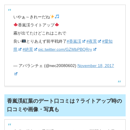
いやぁ～きれーだね
香嵐渓ライトアップ
霧が出てたけどこれはこれで
良い
とりあえず前半戦終了
#香嵐渓
#夜景
#愛知
県
#絶景
pic.twitter.com/GZMbPBQRry
— アバランチェ (@nec20080602)
November 18, 2017
香嵐渓紅葉のデート口コミは？ライトアップ時の
口コミや画像・写真も