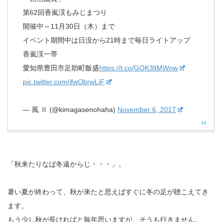
第62回香嵐渓もみじまつり
開催中～11月30日（木）まで
イベント期間中は日没から21時まで毎日ライトアップ
香嵐渓一帯
愛知県豊田市足助町飯盛
https://t.co/GQK3ltMWnw
pic.twitter.com/ifwObrwLiF
— 風 Ⅱ (@kimagasenohaha)
November 6, 2017
「秋来たりなば冬遠からじ・・・」。
暑い夏が終わって、秋が来たと思えばすぐに冬の足が聴こえてき
ます。
もう少し秋が長ければと毎年思いますが、そうも行きません。