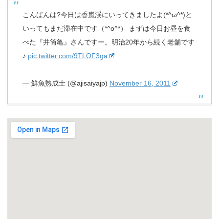
こんばんは?今日は香嵐渓にいってきましたよ(*^ω^*)と
いってもまだ滞在中です（*^o^*） まずは今日お昼を食
べた『井筒亀』さんですー。明治20年から続く老舗です
♪
pic.twitter.com/9TLOF3ga
— 鮮魚熟成士 (@ajisaiyajp)
November 16, 2011