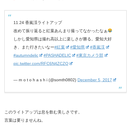
11.24 香嵐渓ライトアップ
改めて振り返ると紅葉あんまり撮ってなかったなぁ
しかし愛知県は撮れ高以上に楽しさが勝る。愛知大好
き、また行きたいなー
#紅葉
#愛知県
#香嵐渓
#autumndelic
#PASHADELIC
#東京カメラ部
pic.twitter.com/RFC6N4ZCZQ
— m o t o h a s h i (@somth0802)
December 5, 2017
このライトアップは息を飲む美しさです。
言葉は要りませんね。