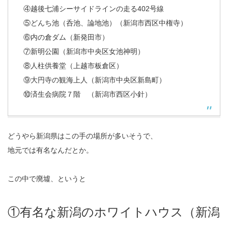
④越後七浦シーサイドラインの走る402号線
⑤どんち池（呑池、論地池）（新潟市西区中権寺）
⑥内の倉ダム（新発田市）
⑦新明公園（新潟市中央区女池神明）
⑧人柱供養堂（上越市板倉区）
⑨大円寺の観海上人（新潟市中央区新島町）
⑩済生会病院７階 （新潟市西区小針）
どうやら新潟県はこの手の場所が多いそうで、
地元では有名なんだとか。
この中で廃墟、というと
①有名な新潟のホワイトハウス（新潟