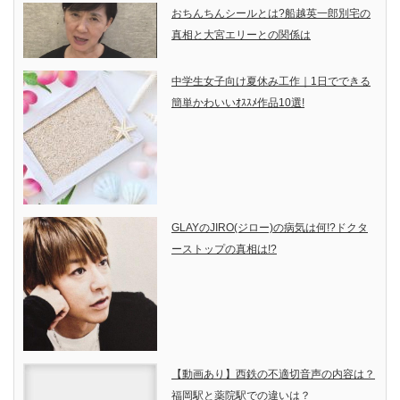
おちんちんシールとは?船越英一郎別宅の
真相と大宮エリーとの関係は
中学生女子向け夏休み工作｜1日でできる
簡単かわいいｵｽｽﾒ作品10選!
GLAYのJIRO(ジロー)の病気は何!?ドクタ
ーストップの真相は!?
【動画あり】西鉄の不適切音声の内容は？
福岡駅と薬院駅での違いは？