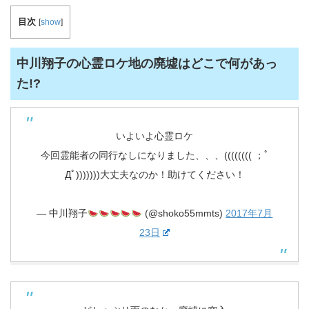
目次
[
show
]
中川翔子の心霊ロケ地の廃墟はどこで何があっ
た!?
いよいよ心霊ロケ
今回霊能者の同行なしになりました、、、(((((((( ；ﾟ
Дﾟ)))))))大丈夫なのか！助けてください！
— 中川翔子
(@shoko55mmts)
2017年7月
23日