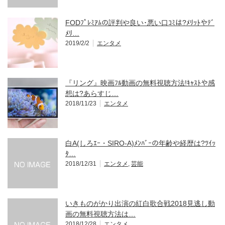
FODﾌﾟﾚﾐｱﾑの評判や良い･悪い口ｺﾐは?ﾒﾘｯﾄやﾃﾞ
ﾒﾘ…
2019/2/2
エンタメ
『リング』映画ﾌﾙ動画の無料視聴方法!ｷｬｽﾄや感
想は?あらすじ…
2018/11/23
エンタメ
白A(しろｴｰ・SIRO-A)ﾒﾝﾊﾞｰの年齢や経歴は?ﾂｲｯ
ﾀ…
2018/12/31
エンタメ
,
芸能
いきものがかり出演の紅白歌合戦2018見逃し動
画の無料視聴方法は…
2018/12/28
エンタメ