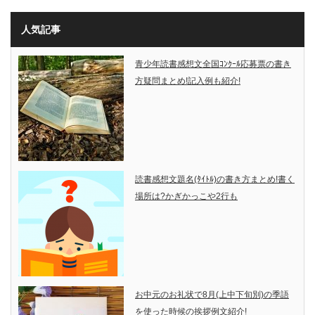
人気記事
青少年読書感想文全国ｺﾝｸｰﾙ応募票の書き
方疑問まとめ!記入例も紹介!
読書感想文題名(ﾀｲﾄﾙ)の書き方まとめ!書く
場所は?かぎかっこや2行も
お中元のお礼状で8月(上中下旬別)の季語
を使った時候の挨拶例文紹介!