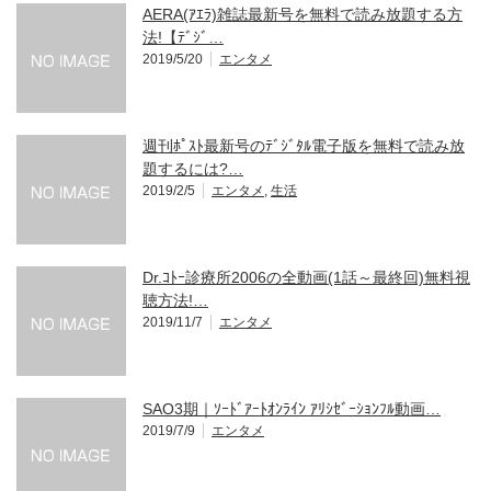
AERA(ｱｴﾗ)雑誌最新号を無料で読み放題する方
法!【ﾃﾞｼﾞ…
2019/5/20
エンタメ
週刊ﾎﾟｽﾄ最新号のﾃﾞｼﾞﾀﾙ電子版を無料で読み放
題するには?…
2019/2/5
エンタメ
,
生活
Dr.ｺﾄｰ診療所2006の全動画(1話～最終回)無料視
聴方法!…
2019/11/7
エンタメ
SAO3期｜ｿｰﾄﾞｱｰﾄｵﾝﾗｲﾝ ｱﾘｼｾﾞｰｼｮﾝﾌﾙ動画…
2019/7/9
エンタメ