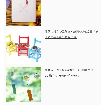
生活に役立つ工作まとめ!夏休みに1日でで
きる中学生向けｵｽｽﾒ10選!
夏休み工作丨風鈴&ｳｨﾝﾄﾞﾁｬｲﾑ簡単手作り
10選!ﾊﾞﾝﾌﾞｰ(竹)やﾌﾟﾗｽﾁｯｸも!