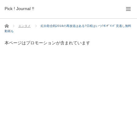
Pick ! Journal !!
ホーム
エンタメ
紅白歌合戦2018の再放送はある?日程はいつ?ｵﾝﾃﾞﾏﾝﾄﾞ見逃し無料
動画も
本ページはプロモーションが含まれています