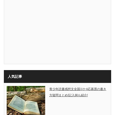
人気記事
青少年読書感想文全国ｺﾝｸｰﾙ応募票の書き
方疑問まとめ!記入例も紹介!