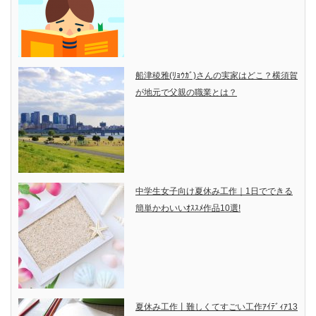
船津稜雅(ﾘｮｳｶﾞ)さんの実家はどこ？横須賀
が地元で父親の職業とは？
中学生女子向け夏休み工作｜1日でできる
簡単かわいいｵｽｽﾒ作品10選!
夏休み工作丨難しくてすごい工作ｱｲﾃﾞｨｱ13