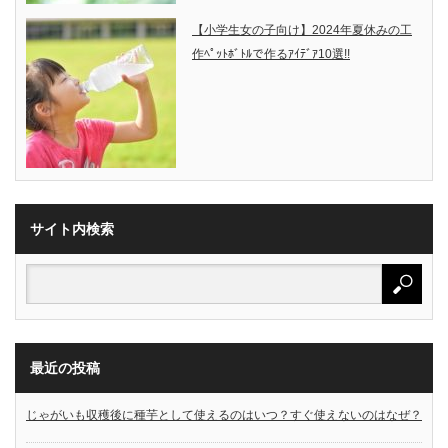
【小学生女の子向け】2024年夏休みの工
作ﾍﾟｯﾄﾎﾞﾄﾙで作るｱｲﾃﾞｱ10選!!
サイト内検索
最近の投稿
じゃがいも収穫後に種芋として使えるのはいつ？すぐ使えないのはなぜ？