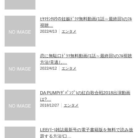
ﾋﾔﾏｹﾝﾀﾛｳの妊娠ﾄﾞﾗﾏ無料動画(1話～最終回)のﾌﾙ
視聴…
2022/4/13
エンタメ
恋に無駄口ﾄﾞﾗﾏ無料動画(1話～最終回)のﾌﾙ視聴
方法!見逃し…
2022/4/12
エンタメ
DA PUMP(ﾀﾞﾊﾟﾝﾌﾟ)の紅白歌合戦2018出演動画
は?…
2018/12/27
エンタメ
LEE(ﾘｰ)雑誌最新号の電子書籍版を無料で読み放
題する方法!口…