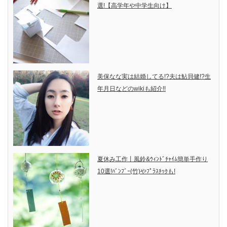
選!【高学年や中学生向け】
美保なな実は結婚してる!?夫は鮎貝健!?生
年月日などのwikiも紹介!!
夏休み工作丨風鈴&ｳｨﾝﾄﾞﾁｬｲﾑ簡単手作り
10選!ﾊﾞﾝﾌﾞｰ(竹)やﾌﾟﾗｽﾁｯｸも!