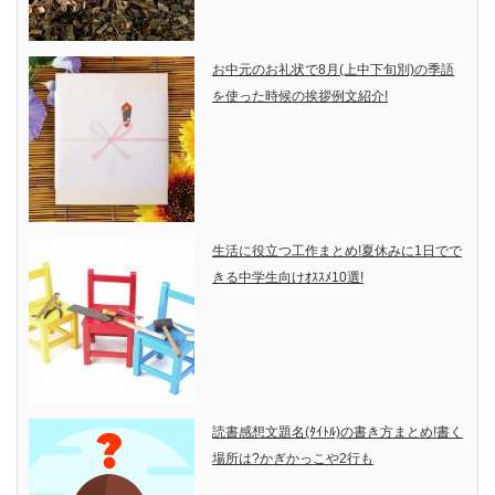
お中元のお礼状で8月(上中下旬別)の季語
を使った時候の挨拶例文紹介!
生活に役立つ工作まとめ!夏休みに1日でで
きる中学生向けｵｽｽﾒ10選!
読書感想文題名(ﾀｲﾄﾙ)の書き方まとめ!書く
場所は?かぎかっこや2行も