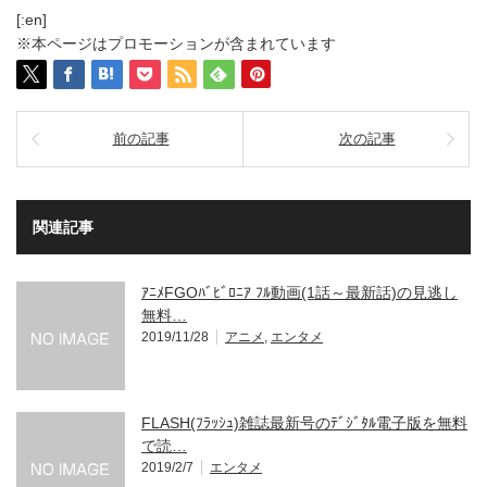
[:en]
※本ページはプロモーションが含まれています
前の記事
次の記事
関連記事
ｱﾆﾒFGOﾊﾞﾋﾞﾛﾆｱ ﾌﾙ動画(1話～最新話)の見逃し
無料…
2019/11/28
アニメ
,
エンタメ
FLASH(ﾌﾗｯｼｭ)雑誌最新号のﾃﾞｼﾞﾀﾙ電子版を無料
で読…
2019/2/7
エンタメ