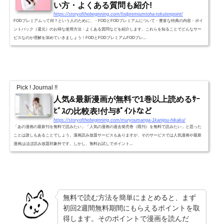
い方・よくある質問も紹介!
https://storyofthebeginning.com/fodpremiumtoha-tokutenpoint/
FODプレミアムって何？という人のために、・FODとFODプレミアムについて・豊富な特典の内容・ポイ
ントバック（還元）のお得な使用方法・よくある質問などを紹介します。これらを知ることでどんなサー
ビスなのか理解を深めていきましょう！FODとFODプレミアムFODプレ...
Pick ! Journal !!
人気&最新漫画が無料で1巻以上読めるｻｰ
ﾋﾞｽの比較表!付与ﾎﾟｲﾝﾄなど
https://storyofthebeginning.com/muryoumanga-1kanijou-hikaku/
「あの漫画の最新刊を無料で読みたい」「人気の漫画の過去発売巻（既刊）を無料で読みたい」と思った
ことは誰しもあることでしょう。漫画読み放題サービスもありますが、そのサービスでは人気漫画や最新
漫画はほぼ読み放題対象外です。しかし、無料お試しでポイント...
無料で読む方法を簡単にまとめると、まず
初回2週間無料期間にもらえるポイントを取
得します。そのポイントで漫画を読んだ