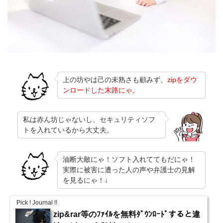
上の坊やは己の未熟さも顧みず、
zipをダウ
ンロードした末路にゃ。
私は赤ん坊じゃないし、セキュリティソフ
トを入れているから大丈夫。
油断大敵にゃ！ソフト入れててもだにゃ！
実際に被害に遭った人の声や弁護士の見解
を見るにゃ！↓
Pick ! Journal !!
zip&rar等のﾌｧｲﾙを無料ﾀﾞｳﾝﾛｰﾄﾞすると違