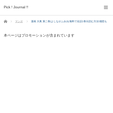
Pick ! Journal !!
ホーム
マンガ
漫画 大奥 第二巻(よしながふみ)を無料で全話1巻分読む方法!感想も
本ページはプロモーションが含まれています