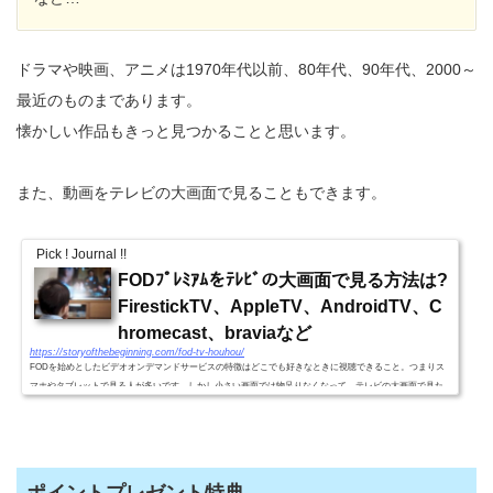
ドラマや映画、アニメは1970年代以前、80年代、90年代、2000～
最近のものまであります。
懐かしい作品もきっと見つかることと思います。
また、動画をテレビの大画面で見ることもできます。
Pick ! Journal !!
FODﾌﾟﾚﾐｱﾑをﾃﾚﾋﾞの大画面で見る方法は?
FirestickTV、AppleTV、AndroidTV、C
hromecast、braviaなど
https://storyofthebeginning.com/fod-tv-houhou/
FODを始めとしたビデオオンデマンドサービスの特徴はどこでも好きなときに視聴できること。つまりス
マホやタブレットで見る人が多いです。しかし小さい画面では物足りなくなって、テレビの大画面で見た
い人も多いことでしょう。そこでFODをテレビで見る方法をまとめ...