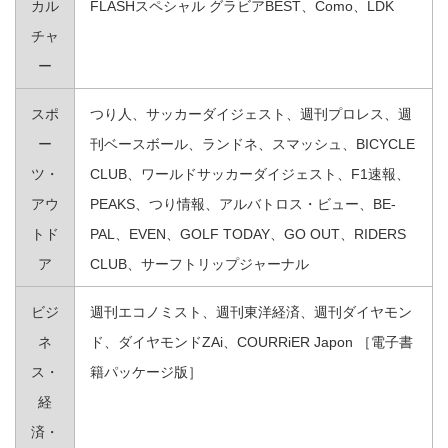
カル
FLASHスペシャル グラビアBEST、Como、LDK
チャ
ー
スポ
つり人、サッカーダイジェスト、週刊プロレス、週
ー
刊ベースボール、ランドネ、スマッシュ、BICYCLE
ツ・
CLUB、ワールドサッカーダイジェスト、F1速報、
アウ
PEAKS、つり情報、アルバトロス・ビュー、BE-
トド
PAL、EVEN、GOLF TODAY、GO OUT、RIDERS
ア
CLUB、サーフトリップジャーナル
ビジ
週刊エコノミスト、週刊東洋経済、週刊ダイヤモン
ネ
ド、ダイヤモンドZAi、COURRiER Japon ［電子書
ス・
籍パッケージ版］
経
済・