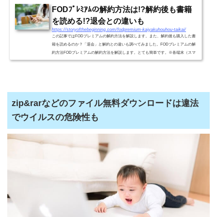
FODﾌﾟﾚﾐｱﾑの解約方法は!?解約後も書籍
を読める!?退会との違いも
https://storyofthebeginning.com/fodpremium-kaiyakuhouhou-taikai/
この記事ではFODプレミアムの解約方法を解説します。また、解約後も購入した書
籍を読めるのか？「退会」と解約との違いも調べてみました。FODプレミアムの解
約方法FODプレミアムの解約方法を解説します。とても簡単です。※各端末（スマ
ホ、タブレット、パソコン）と...
zip&rarなどのファイル無料ダウンロードは違法
でウイルスの危険性も