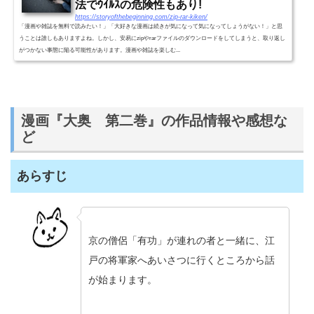
法でｳｲﾙｽの危険性もあり!
https://storyofthebeginning.com/zip-rar-kiken/
「漫画や雑誌を無料で読みたい！」「大好きな漫画は続きが気になって気になってしょうがない！」と思
うことは誰しもありますよね。しかし、安易にzipやrarファイルのダウンロードをしてしまうと、取り返し
がつかない事態に陥る可能性があります。漫画や雑誌を楽しむ...
漫画『大奥 第二巻』の作品情報や感想な
ど
あらすじ
京の僧侶「有功」が連れの者と一緒に、江
戸の将軍家へあいさつに行くところから話
が始まります。