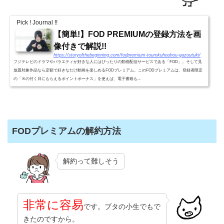
Pick ! Journal !!
【簡単!】FOD PREMIUMの登録方法を画
像付きで解説!!
https://storyofthebeginning.com/fodpremium-tourokuhouhou-gazoutuki/
フジテレビのドラマやバラエティが好きな人にはぴったりの動画配信サービスである「FOD」。そして見
放題対象作品なら定額で好きなだけ動画を楽しめるFODプレミアム。このFODプレミアムは、登録者限定
の「８の付く日にもらえるポイントボーナス」を使えば、電子書籍も...
FODプレミアムの解約方法
解約って難しそう
非常に容易
です。ブタの小生でもで
きたのですから。