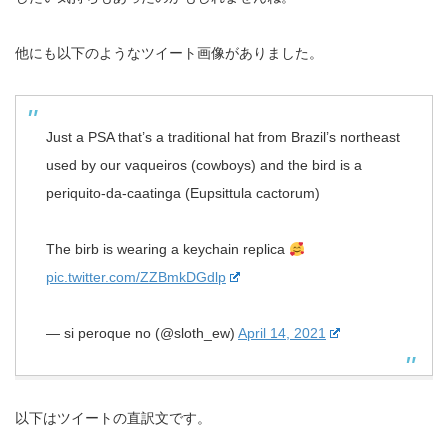
他にも以下のようなツイート画像がありました。
Just a PSA that’s a traditional hat from Brazil’s northeast
used by our vaqueiros (cowboys) and the bird is a
periquito-da-caatinga (Eupsittula cactorum)
The birb is wearing a keychain replica
pic.twitter.com/ZZBmkDGdlp
— si peroque no (@sloth_ew)
April 14, 2021
以下はツイートの直訳文です。