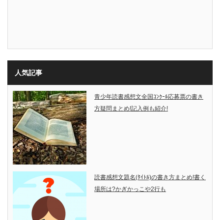
人気記事
青少年読書感想文全国ｺﾝｸｰﾙ応募票の書き
方疑問まとめ!記入例も紹介!
読書感想文題名(ﾀｲﾄﾙ)の書き方まとめ!書く
場所は?かぎかっこや2行も