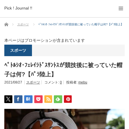
Pick ! Journal !!
ホーム
スポーツ
ﾍﾟﾄﾙｼｵ･ﾌｪﾚｲﾗﾄﾞｽｻﾝﾄｽが競技後に被っていた帽子は何?【ﾊﾟﾗ陸上】
本ページはプロモーションが含まれています
スポーツ
ﾍﾟﾄﾙｼｵ･ﾌｪﾚｲﾗﾄﾞｽｻﾝﾄｽが競技後に被っていた帽
子は何?【ﾊﾟﾗ陸上】
2021/08/27
スポーツ
コメント:
0
投稿者:
mebu