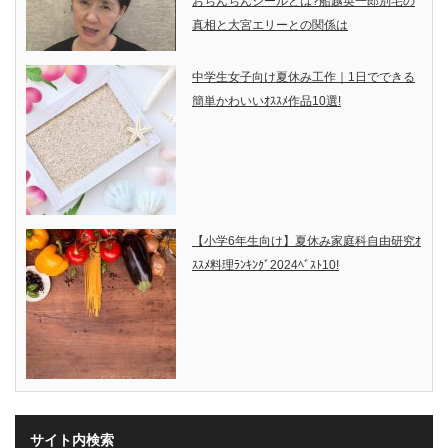
おちんちんシールとは?船越英一郎別宅の
真相と大宮エリーとの関係は
中学生女子向け夏休み工作｜1日でできる
簡単かわいいｵｽｽﾒ作品10選!
【小学6年生向け】夏休み家庭科自由研究ｵ
ｽｽﾒ料理ﾗﾝｷﾝｸﾞ2024ﾍﾞｽﾄ10!
サイト内検索