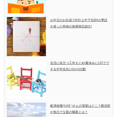
お中元のお礼状で8月(上中下旬別)の季語
を使った時候の挨拶例文紹介!
生活に役立つ工作まとめ!夏休みに1日でで
きる中学生向けｵｽｽﾒ10選!
船津稜雅(ﾘｮｳｶﾞ)さんの実家はどこ？横須賀
が地元で父親の職業とは？