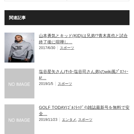
関連記事
山本勇気とキッド(KID)は兄弟!?青木真也と試合
終了後に喧嘩し…
2017/6/30
スポーツ
塩谷星矢さん(ｻｯｶｰ塩谷司さん弟)のwiki風ﾌﾟﾛﾌｨｰ
ﾙ!…
2019/1/5
スポーツ
GOLF TODAY(ｺﾞﾙﾌﾄｩﾃﾞｲ)雑誌最新号を無料で安
全…
2019/11/23
エンタメ
,
スポーツ