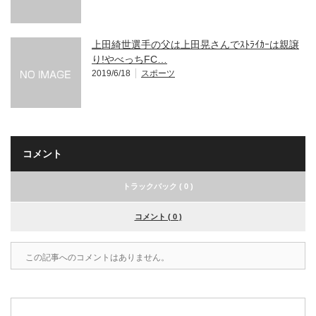
上田綺世選手の父は上田晃さんでｽﾄﾗｲｶｰは親譲
り!やべっちFC…
2019/6/18
スポーツ
コメント
トラックバック ( 0 )
コメント ( 0 )
この記事へのコメントはありません。