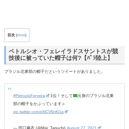
目次
[
show
]
ペトルシオ・フェレイラドスサントスが競
技後に被っていた帽子は何?【ﾊﾟﾗ陸上】
ブラジル北東部の帽子だというツイートがありました。
#PetrucioFerreira
1位！そして
出身のブラジル北東
部の帽子をかぶっています♫
pic.twitter.com/pNCV6nKi1a
— 田口麻衣 (@Mai_Taguchi)
August 27, 2021