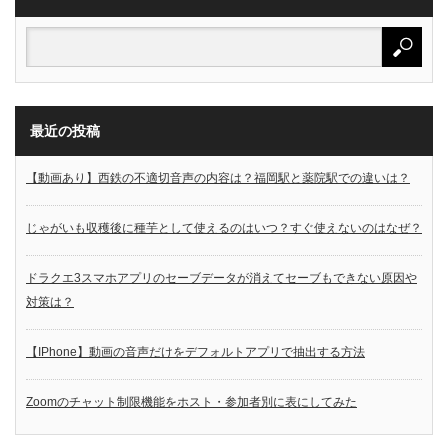
最近の投稿
【動画あり】西鉄の不適切音声の内容は？福岡駅と薬院駅での違いは？
じゃがいも収穫後に種芋として使えるのはいつ？すぐ使えないのはなぜ？
ドラクエ3スマホアプリのセーブデータが消えてセーブもできない原因や
対策は？
【IPhone】動画の音声だけをデフォルトアプリで抽出する方法
Zoomのチャット制限機能をホスト・参加者別に表にしてみた