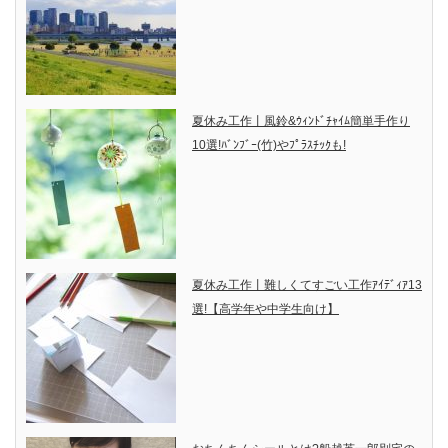
夏休み工作丨風鈴&ｳｨﾝﾄﾞﾁｬｲﾑ簡単手作り
10選!ﾊﾞﾝﾌﾞｰ(竹)やﾌﾟﾗｽﾁｯｸも!
夏休み工作丨難しくてすごい工作ｱｲﾃﾞｨｱ13
選!【高学年や中学生向け】