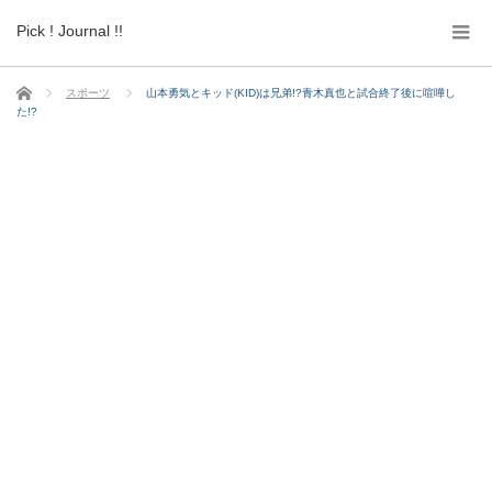
Pick ! Journal !!
ホーム
スポーツ
山本勇気とキッド(KID)は兄弟!?青木真也と試合終了後に喧嘩し
た!?