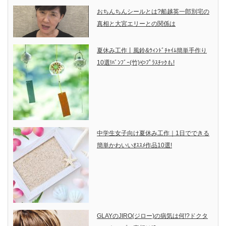
おちんちんシールとは?船越英一郎別宅の
真相と大宮エリーとの関係は
夏休み工作丨風鈴&ｳｨﾝﾄﾞﾁｬｲﾑ簡単手作り
10選!ﾊﾞﾝﾌﾞｰ(竹)やﾌﾟﾗｽﾁｯｸも!
中学生女子向け夏休み工作｜1日でできる
簡単かわいいｵｽｽﾒ作品10選!
GLAYのJIRO(ジロー)の病気は何!?ドクタ