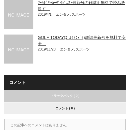
ﾜｰﾙﾄﾞｻｯｶｰﾀﾞｲｼﾞｪｽﾄ最新号の雑誌を無料で読み放
題す…
2019/4/1
エンタメ
,
スポーツ
GOLF TODAY(ｺﾞﾙﾌﾄｩﾃﾞｲ)雑誌最新号を無料で安
全…
2019/11/23
エンタメ
,
スポーツ
コメント
トラックバック ( 0 )
コメント ( 0 )
この記事へのコメントはありません。