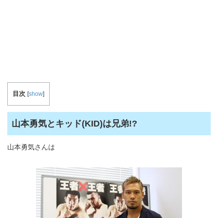
目次
[
show
]
山本勇気とキッド(KID)は兄弟!?
山本勇気さんは