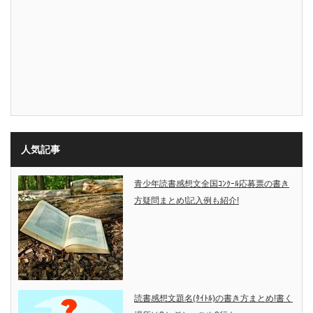
人気記事
青少年読書感想文全国ｺﾝｸｰﾙ応募票の書き
方疑問まとめ!記入例も紹介!
読書感想文題名(ﾀｲﾄﾙ)の書き方まとめ!書く