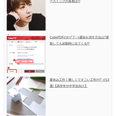
ーストップの真相は!?
CubePDFのｱｯﾌﾟﾃﾞｰﾄ通知を消す方法は?更
新しても起動時に出てくる!?
夏休み工作丨難しくてすごい工作ｱｲﾃﾞｨｱ13
選!【高学年や中学生向け】