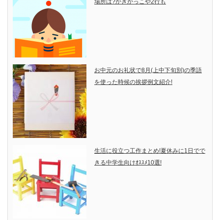
場所は?かぎかっこや2行も
お中元のお礼状で8月(上中下旬別)の季語
を使った時候の挨拶例文紹介!
生活に役立つ工作まとめ!夏休みに1日でで
きる中学生向けｵｽｽﾒ10選!