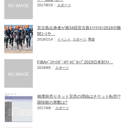
2017/8/19
スポーツ
宮古島出身者が第34回宮古島ﾄﾗｲｱｽﾛﾝ2018の難
関ｺｰｽや…
2018/1/14
イベント
,
スポーツ
,
季節
FIBAﾊﾞｽｹｯﾄﾎﾞｰﾙﾜｰﾙﾄﾞｶｯﾌﾟ2019日本対ｱﾒ…
2019/9/5
スポーツ
相撲前売りネット完売の理由はチケット転売!?
国技館の席数は?
2017/4/8
スポーツ