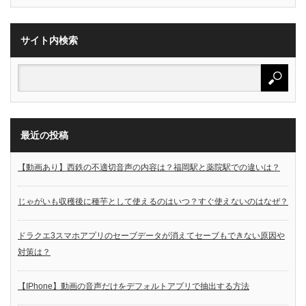
サイト内検索
最近の投稿
【動画あり】西鉄の不適切音声の内容は？福岡駅と薬院駅での違いは？
じゃがいも収穫後に種芋として使えるのはいつ？すぐ使えないのはなぜ？
ドラクエ3スマホアプリのセーブデータが消えてセーブもできない原因や
対策は？
【IPhone】動画の音声だけをデフォルトアプリで抽出する方法