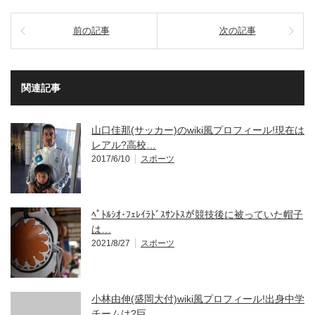
前の記事
次の記事
関連記事
山口佳那(サッカー)のwiki風プロフィール!現在は
レアル?高校…
2017/6/10
スポーツ
ﾍﾟﾄﾙｼｵ･ﾌｪﾚｲﾗﾄﾞｽｻﾝﾄｽが競技後に被っていた帽子
は…
2021/8/27
スポーツ
小林由伸(盛岡大付)wiki風プロフィール!出身中学
チームは?巨…