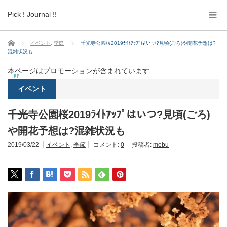
Pick ! Journal !!
ホーム
イベント
,
季節
千光寺公園桜2019ﾗｲﾄｱｯﾌﾟはいつ?見頃(ごろ)や開花予想は?
混雑状況も
本ページはプロモーションが含まれています
イベント
千光寺公園桜2019ﾗｲﾄｱｯﾌﾟはいつ?見頃(ごろ)
や開花予想は?混雑状況も
2019/03/22
イベント
,
季節
コメント:
0
投稿者:
mebu