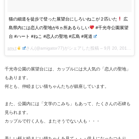
猫の細道を徒歩で登った展望台にしろいねこが２匹いた
広
島県内には恋人の聖地が6ヵ所あるらしい
#千光寺公園展望
台 #ハート #ねこ #恋人の聖地 #広島 #尾道
sny.t
さん(@amigator77)がシェアした投稿 –
9月 20, 2015 at 3:37午前 PDT
千光寺公園の展望台には、カップルには大人気の「恋人の聖地」
もあります。
何とも、仲睦まじい猫ちゃんたちが鎮座しています。
また、公園内には「文学のこみち」もあって、たくさんの石碑も
見られます。
カップルで行く人も、またそうでない人も・・・
美しい桜と睦まじい猫ちゃんを見て・・・俳人になったつもり