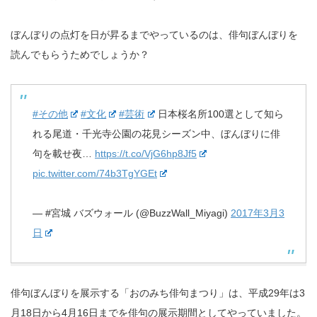
ぼんぼりの点灯を日が昇るまでやっているのは、俳句ぼんぼりを
読んでもらうためでしょうか？
#その他
#文化
#芸術
日本桜名所100選として知ら
れる尾道・千光寺公園の花見シーズン中、ぼんぼりに俳
句を載せ夜…
https://t.co/VjG6hp8Jf5
pic.twitter.com/74b3TgYGEt
— #宮城 バズウォール (@BuzzWall_Miyagi)
2017年3月3
日
俳句ぼんぼりを展示する「おのみち俳句まつり」は、平成29年は3
月18日から4月16日までを俳句の展示期間としてやっていました。