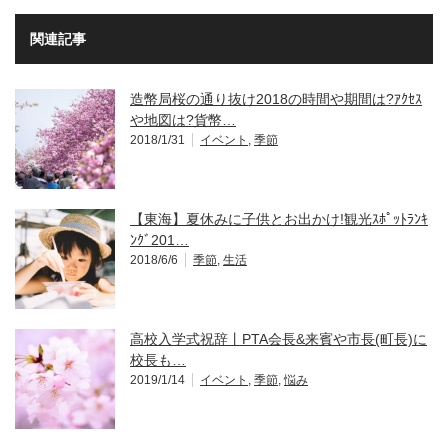
関連記事
造幣局桜の通り抜け2018の時間や期間は?ｱｸｾｽ
や地図は?貨幣…
2018/1/31
イベント
,
季節
【東海】夏休みに子供とお出かけ!観光ｽﾎﾟｯﾄﾗﾝｷ
ﾝｸﾞ201…
2018/6/6
季節
,
生活
高校入学式祝辞丨PTA会長&来賓や市長(町長)に
校長も…
2019/1/14
イベント
,
季節
,
悩み