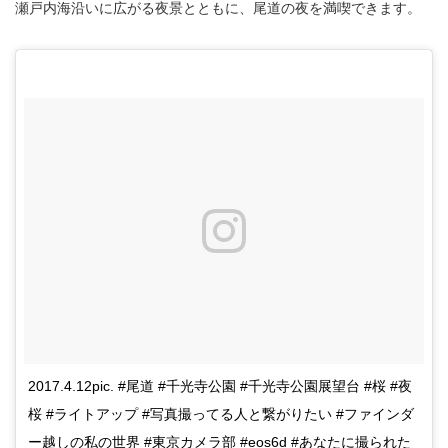
瀬戸内海沿いに広がる夜景とともに、尾道の夜を満喫できます。
2017.4.12pic. #尾道 #千光寺公園 #千光寺公園展望台 #桜 #夜
桜 #ライトアップ #写真撮ってる人と繋がりたい #ファインダ
ー越しの私の世界 #東京カメラ部 #eos6d #あなたに撮られた