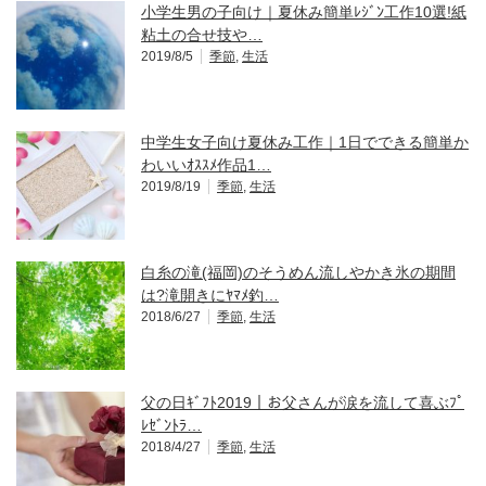
小学生男の子向け｜夏休み簡単ﾚｼﾞﾝ工作10選!紙
粘土の合せ技や…
2019/8/5
季節
,
生活
中学生女子向け夏休み工作｜1日でできる簡単か
わいいｵｽｽﾒ作品1…
2019/8/19
季節
,
生活
白糸の滝(福岡)のそうめん流しやかき氷の期間
は?滝開きにﾔﾏﾒ釣…
2018/6/27
季節
,
生活
父の日ｷﾞﾌﾄ2019｜お父さんが涙を流して喜ぶﾌﾟ
ﾚｾﾞﾝﾄﾗ…
2018/4/27
季節
,
生活