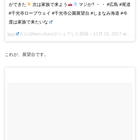
ができた
次は家族で来よう
マジか? ・ ・ #広島 #尾道
#千光寺ロープウェイ #千光寺公園展望台 #しまなみ海道 #今
度は家族で来たいな
ken
さん(@ken.chan)がシェアした投稿 –
11月 15, 2017 at 12:57午前 PST
これが、展望台です。