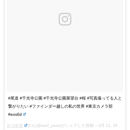
#尾道 #千光寺公園 #千光寺公園展望台 #桜 #写真撮ってる人と
繋がりたい #ファインダー越しの私の世界 #東京カメラ部
#eos6d
かつやす
さん(@sanf_yasu)がシェアした投稿 –
4月 11, 2017 at 12:57午前 PDT