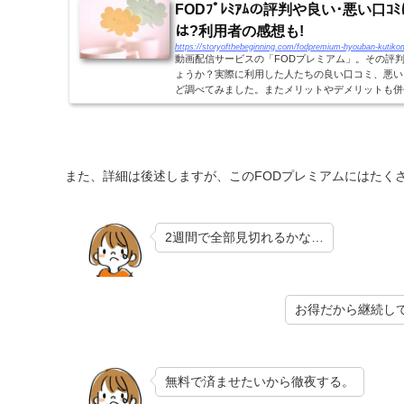
FODﾌﾟﾚﾐｱﾑの評判や良い･悪い口ｺﾐは?
は?利用者の感想も!
https://storyofthebeginning.com/fodpremium-hyouban-kutiko
動画配信サービスの「FODプレミアム」。その評
ょうか？実際に利用した人たちの良い口コミ、悪い
ど調べてみました。またメリットやデメリットも併
いる人はぜひ参考にしてみてください！FODプレ...
また、詳細は後述しますが、このFODプレミアムにはたく
2週間で全部見切れるかな…
お得だから継続し
無料で済ませたいから徹夜する。