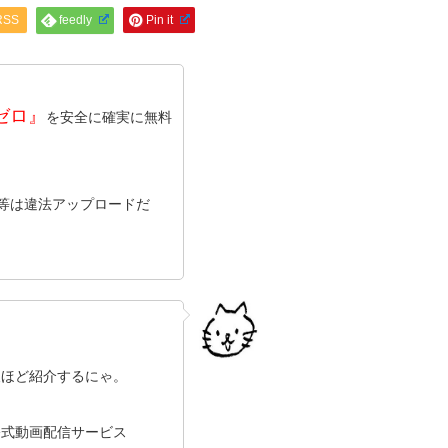
RSS
feedly
Pin it
ゼロ』
を安全に確実に無料
ン等は違法アップロードだ
後ほど紹介するにゃ。
公式動画配信サービス