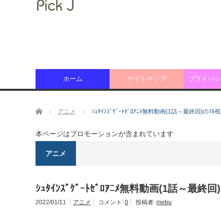
ホーム
サイトマップ
プライバシ
ホーム
アニメ
ｼｭﾀｲﾝｽﾞｹﾞｰﾄｾﾞﾛｱﾆﾒ無料動画(1話～最終回)の
本ページはプロモーションが含まれています
アニメ
ｼｭﾀｲﾝｽﾞｹﾞｰﾄｾﾞﾛｱﾆﾒ無料動画(1話～
2022/01/11
アニメ
コメント:
0
投稿者:
mebu