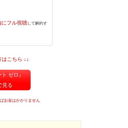
内にフル視聴
して解約す
はこちら ↓↓
ト ゼロ』
で見る
ればお金はかかりません