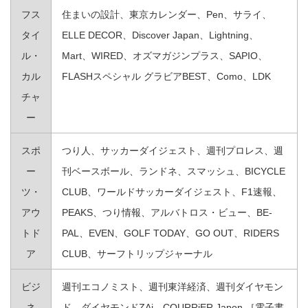
フス
住まいの設計、東京カレンダー、Pen、サライ、
タイ
ELLE DECOR、Discover Japan、Lightning、
ル・
Mart、WIRED、オズマガジンプラス、SAPIO、
カル
FLASHスペシャル グラビアBEST、Como、LDK
チャ
ー
スポ
つり人、サッカーダイジェスト、週刊プロレス、週
ー
刊ベースボール、ランドネ、スマッシュ、BICYCLE
ツ・
CLUB、ワールドサッカーダイジェスト、F1速報、
アウ
PEAKS、つり情報、アルバトロス・ビュー、BE-
トド
PAL、EVEN、GOLF TODAY、GO OUT、RIDERS
ア
CLUB、サーフトリップジャーナル
ビジ
週刊エコノミスト、週刊東洋経済、週刊ダイヤモン
ネ
ド、ダイヤモンドZAi、COURRiER Japon ［電子書