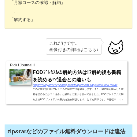
「月額コースの確認・解約」
↓
「解約する」
これだけです。
画像付きの詳細はこちら↓
Pick ! Journal !!
FODﾌﾟﾚﾐｱﾑの解約方法は!?解約後も書籍
を読める!?退会との違いも
https://storyofthebeginning.com/fodpremium-kaiyakuhouhou-taikai/
この記事ではFODプレミアムの解約方法を解説します。また、解約後も購入した書
籍を読めるのか？「退会」と解約との違いも調べてみました。FODプレミアムの解
約方法FODプレミアムの解約方法を解説します。とても簡単です。※各端末（スマ
ホ、タブレット、パソコン）と...
zip&rarなどのファイル無料ダウンロードは違法