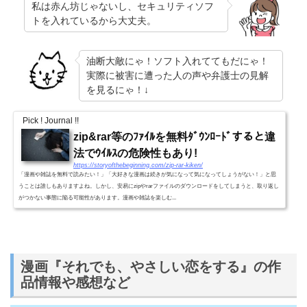
私は赤ん坊じゃないし、セキュリティソフ
トを入れているから大丈夫。
油断大敵にゃ！ソフト入れててもだにゃ！
実際に被害に遭った人の声や弁護士の見解
を見るにゃ！↓
Pick ! Journal !!
zip&rar等のﾌｧｲﾙを無料ﾀﾞｳﾝﾛｰﾄﾞすると違
法でｳｲﾙｽの危険性もあり!
https://storyofthebeginning.com/zip-rar-kiken/
「漫画や雑誌を無料で読みたい！」「大好きな漫画は続きが気になって気になってしょうがない！」と思
うことは誰しもありますよね。しかし、安易にzipやrarファイルのダウンロードをしてしまうと、取り返し
がつかない事態に陥る可能性があります。漫画や雑誌を楽しむ...
漫画『それでも、やさしい恋をする』の作
品情報や感想など