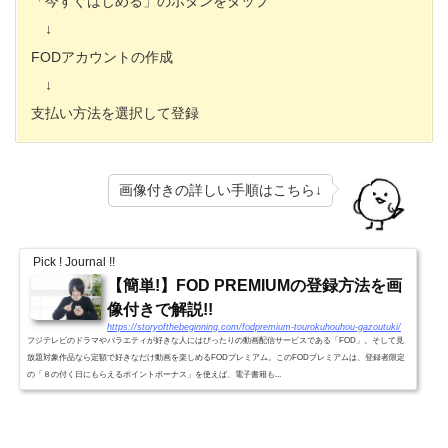
「今すぐはじめる」のボタンをタップ
↓
FODアカウントの作成
↓
支払い方法を選択して登録
画像付きの詳しい手順はこちら↓
Pick ! Journal !!
【簡単!】FOD PREMIUMの登録方法を画
像付きで解説!!
https://storyofthebeginning.com/fodpremium-tourokuhouhou-gazoutuki/
フジテレビのドラマやバラエティが好きな人にはぴったりの動画配信サービスである「FOD」。そして見
放題対象作品なら定額で好きなだけ動画を楽しめるFODプレミアム。このFODプレミアムは、登録者限定
の「８の付く日にもらえるポイントボーナス」を使えば、電子書籍も...