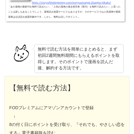
https://storyofthebeginning.com/muryoumanga-1kanijou-hikaku/
「あの漫画の最新刊を無料で読みたい」「人気の漫画の過去発売巻（既刊）を無料で読みたい」と思った
ことは誰しもあることでしょう。漫画読み放題サービスもありますが、そのサービスでは人気漫画や最新
漫画はほぼ読み放題対象外です。しかし、無料お試しでポイント...
無料で読む方法を簡単にまとめると、まず
初回2週間無料期間にもらえるポイントを取
得します。そのポイントで漫画を読んだ
後、解約する方法です。
【無料で読む方法】
FODプレミアムにアマゾンアカウントで登録
↓
8の付く日にポイントを受け取り、『それでも、やさしい恋を
する』電子書籍版を読む