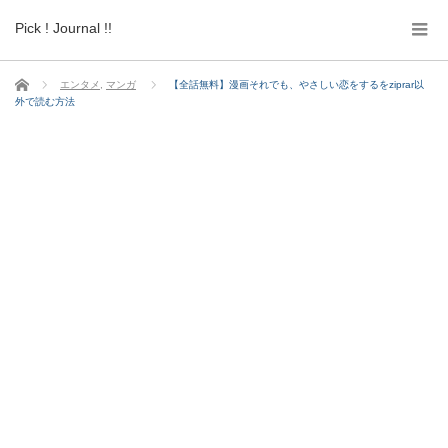
Pick ! Journal !!
ホーム
エンタメ
,
マンガ
【全話無料】漫画それでも、やさしい恋をするをziprar以
外で読む方法