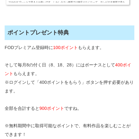
マホやタブレットで見る人が多いです。しかし小さい画面では物足りなくなって、テレビの大画面で見た
い人も多いことでしょう。そこでFODをテレビで見る方法をまとめ...
ポイントプレゼント特典
FODプレミアム登録時に
100ポイント
もらえます。
そして毎月8の付く日（8、18、28）にはボーナスとして
400ポイ
ント
もらえます。
※ログインして「400ポイントをもらう」ボタンを押す必要があり
ます。
全部を合計すると
900ポイント
ですね。
※無料期間中に取得可能なポイントで、有料作品を楽しむことが
できます！