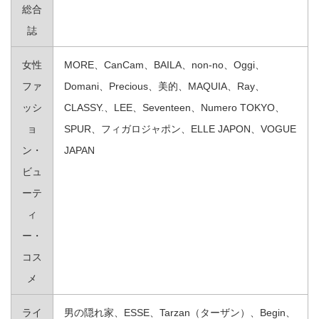
総合
誌
女性
MORE、CanCam、BAILA、non‐no、Oggi、
ファ
Domani、Precious、美的、MAQUIA、Ray、
ッシ
CLASSY.、LEE、Seventeen、Numero TOKYO、
ョ
SPUR、フィガロジャポン、ELLE JAPON、VOGUE
ン・
JAPAN
ビュ
ーテ
ィ
ー・
コス
メ
ライ
男の隠れ家、ESSE、Tarzan（ターザン）、Begin、