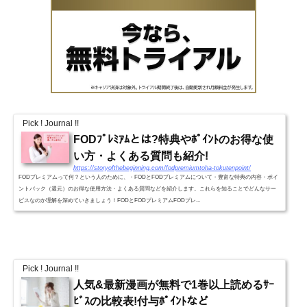
Pick ! Journal !!
FODﾌﾟﾚﾐｱﾑとは?特典やﾎﾟｲﾝﾄのお得な使
い方・よくある質問も紹介!
https://storyofthebeginning.com/fodpremiumtoha-tokutenpoint/
FODプレミアムって何？という人のために、・FODとFODプレミアムについて・豊富な特典の内容・ポイ
ントバック（還元）のお得な使用方法・よくある質問などを紹介します。これらを知ることでどんなサー
ビスなのか理解を深めていきましょう！FODとFODプレミアムFODプレ...
Pick ! Journal !!
人気&最新漫画が無料で1巻以上読めるｻｰ
ﾋﾞｽの比較表!付与ﾎﾟｲﾝﾄなど