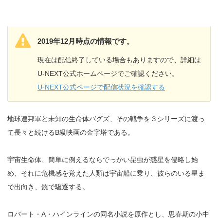
2019年12月時点の情報です。
現在は配信終了している場合もありますので、詳細は
U-NEXT公式ホームページでご確認ください。
U-NEXT公式ページで配信状況を確認する
地球連邦軍と未知の生命体バグズ、その戦争を３シリーズに渡っ
て長々と続けるB級映画の金字塔である。
宇宙生命体、簡単に例えるならでっかい昆虫が惑星を侵略し始
め、それに危機感を覚えた人類は宇宙船に乗り、彼らのいる星ま
で出向き、銃で駆逐する。
ロバート・A・ハインラインの同名小説を原作とし、思春期の小中