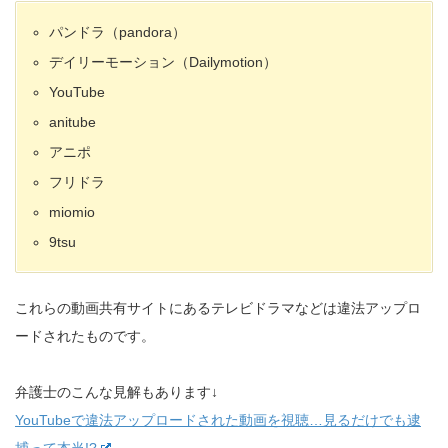
パンドラ（pandora）
デイリーモーション（Dailymotion）
YouTube
anitube
アニポ
フリドラ
miomio
9tsu
これらの動画共有サイトにあるテレビドラマなどは違法アップロ
ードされたものです。
弁護士のこんな見解もあります↓
YouTubeで違法アップロードされた動画を視聴…見るだけでも逮