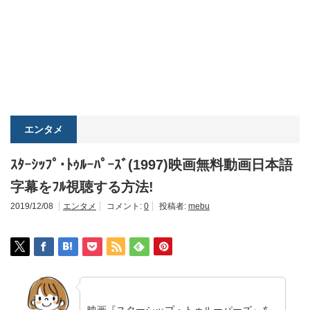
エンタメ
ｽﾀｰｼｯﾌﾟ･ﾄｩﾙｰﾊﾟｰｽﾞ(1997)映画無料動画日本語
字幕をﾌﾙ視聴する方法!
2019/12/08
エンタメ
コメント:
0
投稿者:
mebu