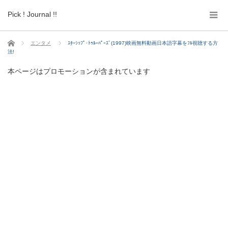
Pick ! Journal !!
ホーム
エンタメ
ｽﾀｰｼｯﾌﾟ･ﾄｩﾙｰﾊﾟｰｽﾞ(1997)映画無料動画日本語字幕をﾌﾙ視聴する方
法!
本ページはプロモーションが含まれています