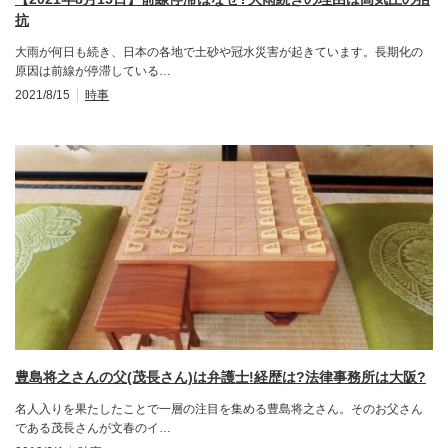
抗
大雨が何日も続き、日本の各地で土砂や冠水災害が起きています。長期化の
原因は前線が停滞している…
2021/8/15
時事
豊島将之さんの父(茂長さん)は弁護士!経歴は?法律事務所は大阪?
名人入りを果たしたことで一層の注目を集める豊島将之さん。そのお父さん
である茂長さんが文春のイ…