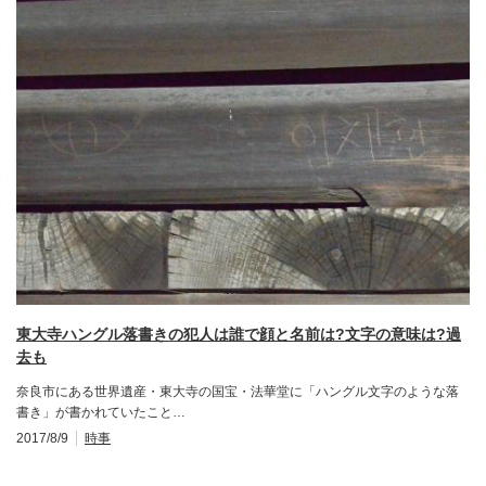
東大寺ハングル落書きの犯人は誰で顔と名前は?文字の意味は?過
去も
奈良市にある世界遺産・東大寺の国宝・法華堂に「ハングル文字のような落
書き」が書かれていたこと…
2017/8/9
時事