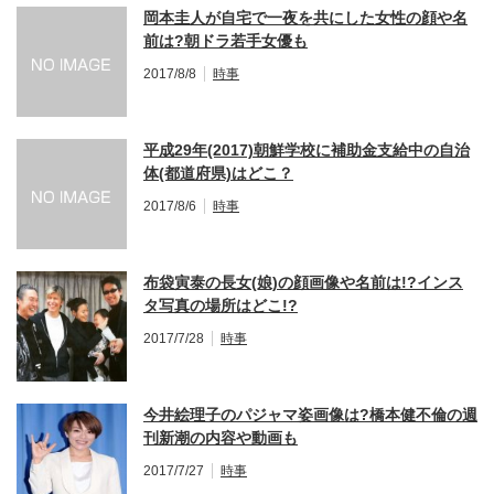
岡本圭人が自宅で一夜を共にした女性の顔や名
前は?朝ドラ若手女優も
2017/8/8
時事
平成29年(2017)朝鮮学校に補助金支給中の自治
体(都道府県)はどこ？
2017/8/6
時事
布袋寅泰の長女(娘)の顔画像や名前は!?インス
タ写真の場所はどこ!?
2017/7/28
時事
今井絵理子のパジャマ姿画像は?橋本健不倫の週
刊新潮の内容や動画も
2017/7/27
時事