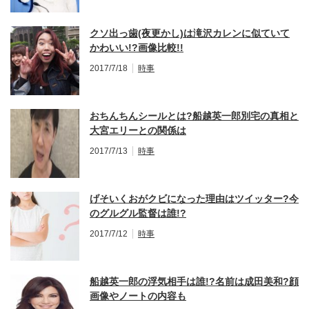
クソ出っ歯(夜更かし)は滝沢カレンに似ていて
かわいい!?画像比較!!
2017/7/18
時事
おちんちんシールとは?船越英一郎別宅の真相と
大宮エリーとの関係は
2017/7/13
時事
げそいくおがクビになった理由はツイッター?今
のグルグル監督は誰!?
2017/7/12
時事
船越英一郎の浮気相手は誰!?名前は成田美和?顔
画像やノートの内容も