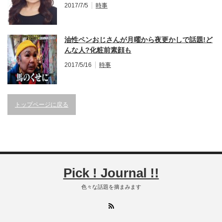
2017/7/5
時事
油性ペンおじさんが月曜から夜更かしで話題!ど
んな人?化粧前素顔も
2017/5/16
時事
トップページに戻る
Pick ! Journal !!
色々な話題を摘まみます
RSS