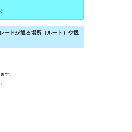
まで）
パレードが通る場所（ルート）や観
ります。
す。