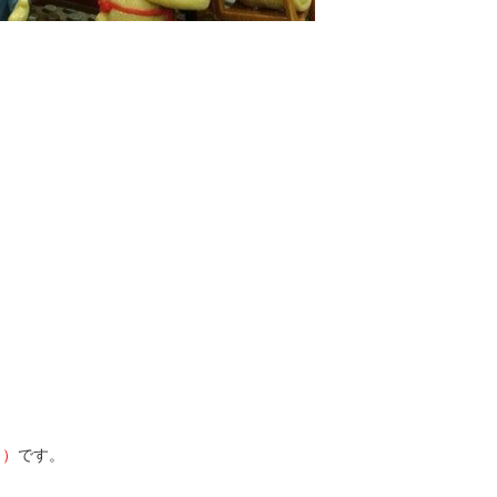
。
日）
です。