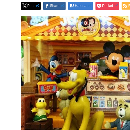
Post
Share
Hatena
Pocket