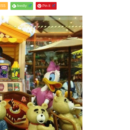
RSS
feedly
Pin it