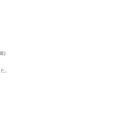
近)
した。