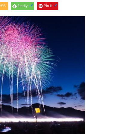
RSS
feedly
Pin it