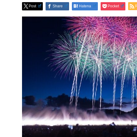
Post
Share
Hatena
Pocket