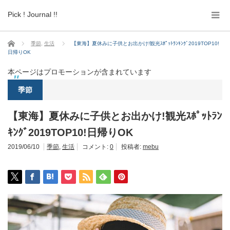
Pick ! Journal !!
ホーム
季節
,
生活
【東海】夏休みに子供とお出かけ!観光ｽﾎﾟｯﾄﾗﾝｷﾝｸﾞ2019TOP10!
日帰りOK
本ページはプロモーションが含まれています
季節
【東海】夏休みに子供とお出かけ!観光ｽﾎﾟｯﾄﾗﾝ
ｷﾝｸﾞ2019TOP10!日帰りOK
2019/06/10
季節
,
生活
コメント:
0
投稿者:
mebu