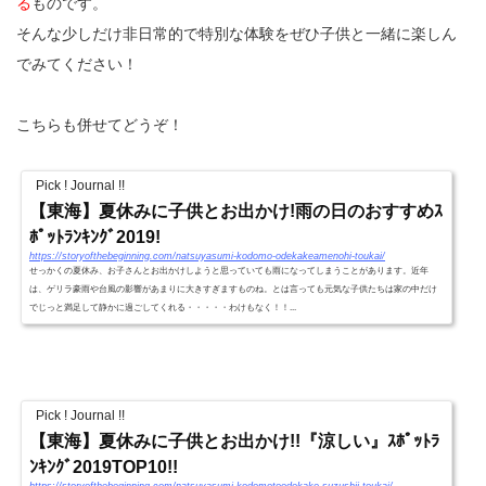
る
ものです。
そんな少しだけ非日常的で特別な体験をぜひ子供と一緒に楽しん
でみてください！
こちらも併せてどうぞ！
Pick ! Journal !!
【東海】夏休みに子供とお出かけ!雨の日のおすすめｽ
ﾎﾟｯﾄﾗﾝｷﾝｸﾞ2019!
https://storyofthebeginning.com/natsuyasumi-kodomo-odekakeamenohi-toukai/
せっかくの夏休み、お子さんとお出かけしようと思っていても雨になってしまうことがあります。近年
は、ゲリラ豪雨や台風の影響があまりに大きすぎますものね。とは言っても元気な子供たちは家の中だけ
でじっと満足して静かに過ごしてくれる・・・・・わけもなく！！...
Pick ! Journal !!
【東海】夏休みに子供とお出かけ!!『涼しい』ｽﾎﾟｯﾄﾗ
ﾝｷﾝｸﾞ2019TOP10!!
https://storyofthebeginning.com/natsuyasumi-kodomotoodekake-suzushii-toukai/