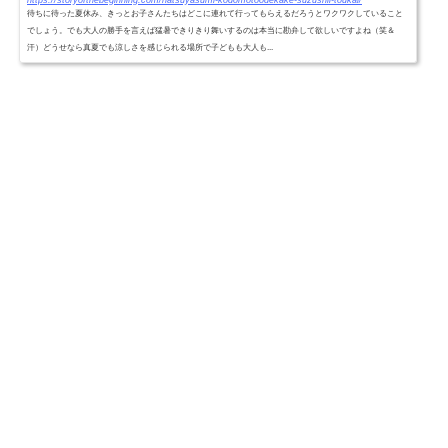
待ちに待った夏休み、きっとお子さんたちはどこに連れて行ってもらえるだろうとワクワクしていること
でしょう。でも大人の勝手を言えば猛暑できりきり舞いするのは本当に勘弁して欲しいですよね（笑＆
汗）どうせなら真夏でも涼しさを感じられる場所で子どもも大人も...