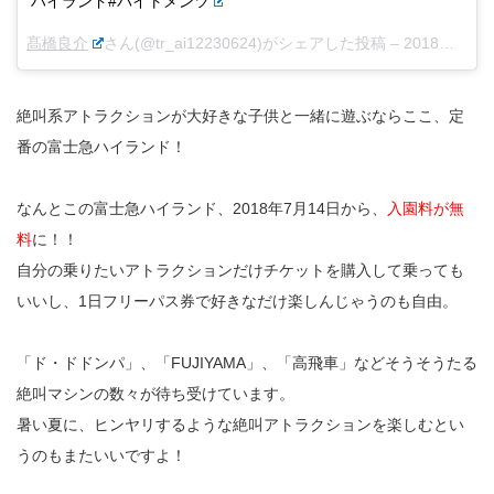
ハイランド#バイトメンツ
髙橋良介
さん(@tr_ai12230624)がシェアした投稿 –
2018年 6月月4日午前2時36分PDT
絶叫系アトラクションが大好きな子供と一緒に遊ぶならここ、定
番の富士急ハイランド！
なんとこの富士急ハイランド、2018年7月14日から、
入園料が無
料
に！！
自分の乗りたいアトラクションだけチケットを購入して乗っても
いいし、1日フリーパス券で好きなだけ楽しんじゃうのも自由。
「ド・ドドンパ」、「FUJIYAMA」、「高飛車」などそうそうたる
絶叫マシンの数々が待ち受けています。
暑い夏に、ヒンヤリするような絶叫アトラクションを楽しむとい
うのもまたいいですよ！