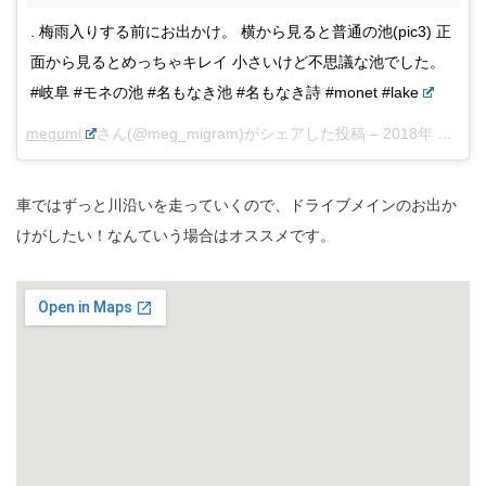
. 梅雨入りする前にお出かけ。 横から見ると普通の池(pic3) 正
面から見るとめっちゃキレイ 小さいけど不思議な池でした。
#岐阜 #モネの池 #名もなき池 #名もなき詩 #monet #lake
megumi
さん(@meg_migram)がシェアした投稿 –
2018年 6月月3日午前5時35分PDT
車ではずっと川沿いを走っていくので、ドライブメインのお出か
けがしたい！なんていう場合はオススメです。