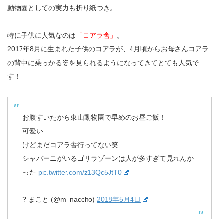
動物園としての実力も折り紙つき。
特に子供に人気なのは
「コアラ舎」
。
2017年8月に生まれた子供のコアラが、4月頃からお母さんコアラ
の背中に乗っかる姿を見られるようになってきてとても人気で
す！
お腹すいたから東山動物園で早めのお昼ご飯！
可愛い
けどまだコアラ舎行ってない笑
シャバーニがいるゴリラゾーンは人が多すぎて見れんか
った
pic.twitter.com/z13Qc5JtT0
? まこと (@m_naccho)
2018年5月4日