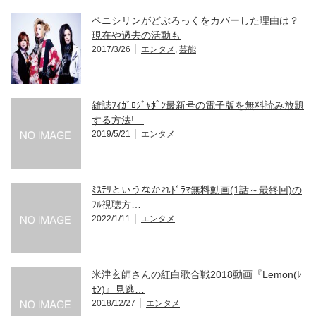
ペニシリンがどぶろっくをカバーした理由は？
現在や過去の活動も
2017/3/26
エンタメ
,
芸能
雑誌ﾌｨｶﾞﾛｼﾞｬﾎﾟﾝ最新号の電子版を無料読み放題
する方法!…
2019/5/21
エンタメ
ﾐｽﾃﾘというなかれﾄﾞﾗﾏ無料動画(1話～最終回)の
ﾌﾙ視聴方…
2022/1/11
エンタメ
米津玄師さんの紅白歌合戦2018動画『Lemon(ﾚ
ﾓﾝ)』見逃…
2018/12/27
エンタメ