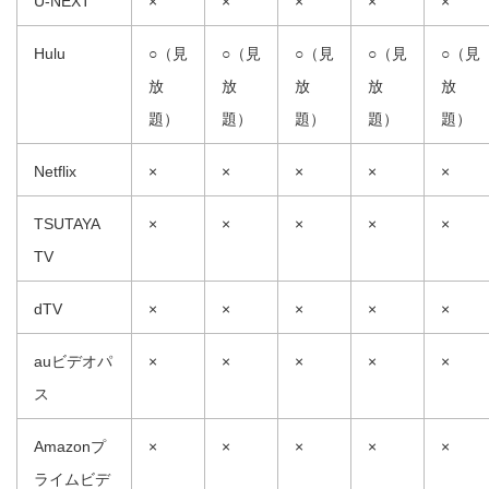
U-NEXT
×
×
×
×
×
Hulu
○（見
○（見
○（見
○（見
○（見
放
放
放
放
放
題）
題）
題）
題）
題）
Netflix
×
×
×
×
×
TSUTAYA
×
×
×
×
×
TV
dTV
×
×
×
×
×
auビデオパ
×
×
×
×
×
ス
Amazonプ
×
×
×
×
×
ライムビデ