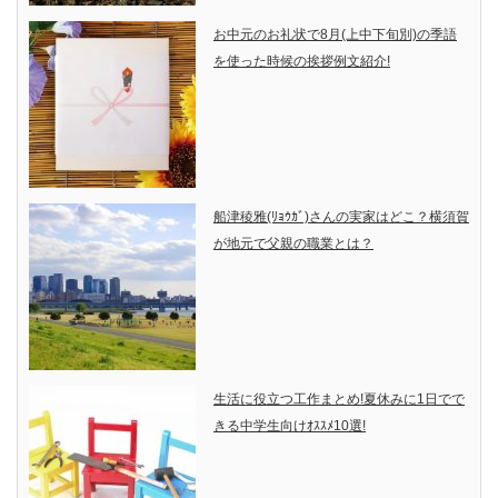
お中元のお礼状で8月(上中下旬別)の季語
を使った時候の挨拶例文紹介!
船津稜雅(ﾘｮｳｶﾞ)さんの実家はどこ？横須賀
が地元で父親の職業とは？
生活に役立つ工作まとめ!夏休みに1日でで
きる中学生向けｵｽｽﾒ10選!