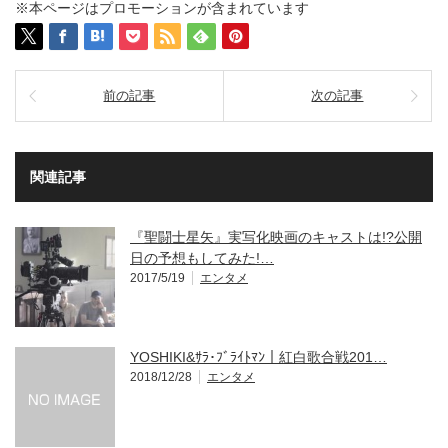
※本ページはプロモーションが含まれています
前の記事
次の記事
関連記事
『聖闘士星矢』実写化映画のキャストは!?公開
日の予想もしてみた!…
2017/5/19
エンタメ
YOSHIKI&ｻﾗ･ﾌﾞﾗｲﾄﾏﾝ｜紅白歌合戦201…
2018/12/28
エンタメ