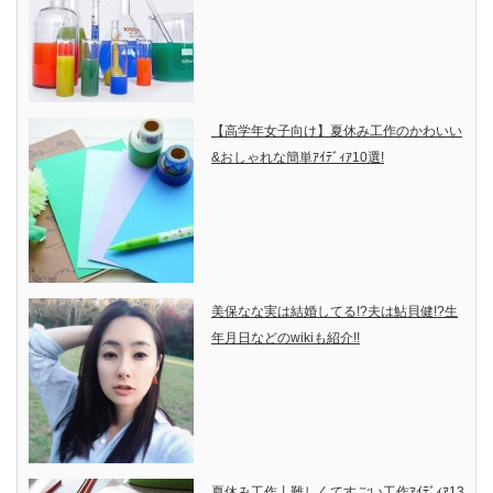
【高学年女子向け】夏休み工作のかわいい
&おしゃれな簡単ｱｲﾃﾞｨｱ10選!
美保なな実は結婚してる!?夫は鮎貝健!?生
年月日などのwikiも紹介!!
夏休み工作丨難しくてすごい工作ｱｲﾃﾞｨｱ13