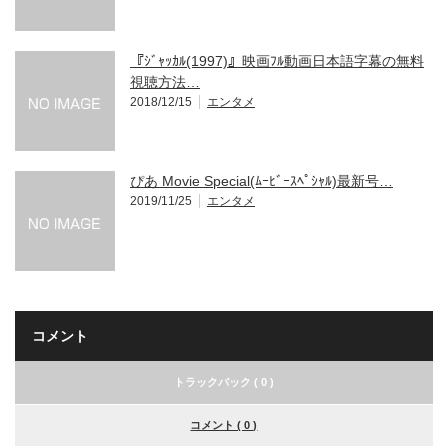
『ｼﾞｬｯｶﾙ(1997)』映画ﾌﾙ動画日本語字幕の無料
視聴方法…
2018/12/15
エンタメ
ぴあ Movie Special(ﾑｰﾋﾞｰｽﾍﾟｼｬﾙ)最新号…
2019/11/25
エンタメ
コメント
トラックバック ( 0 )
コメント ( 0 )