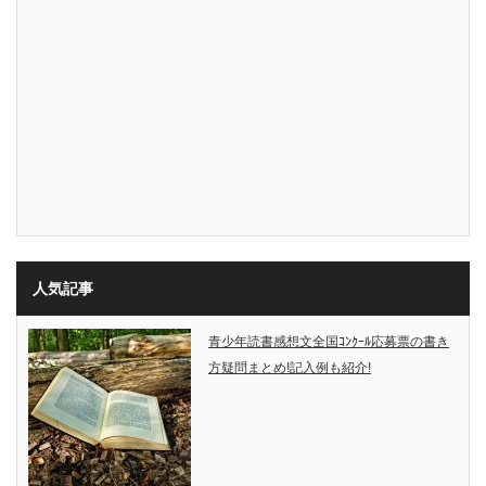
人気記事
青少年読書感想文全国ｺﾝｸｰﾙ応募票の書き
方疑問まとめ!記入例も紹介!