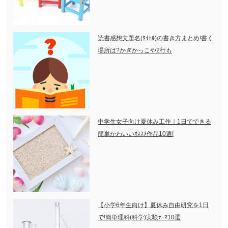
読書感想文題名(ﾀｲﾄﾙ)の書き方まとめ!書く
場所は?かぎかっこや2行も
中学生女子向け夏休み工作｜1日でできる
簡単かわいいｵｽｽﾒ作品10選!
【小学6年生向け】夏休み自由研究を1日
で!簡単理科(科学)実験ﾃｰﾏ10選