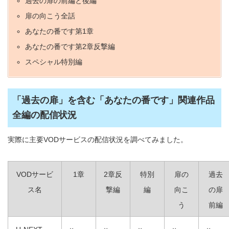
過去の扉の前編と後編
扉の向こう全話
あなたの番です第1章
あなたの番です第2章反撃編
スペシャル特別編
「過去の扉」を含む「あなたの番です」関連作品
全編の配信状況
実際に主要VODサービスの配信状況を調べてみました。
VODサービ
1章
2章反
特別
扉の
過去
ス名
撃編
編
向こ
の扉
う
前編