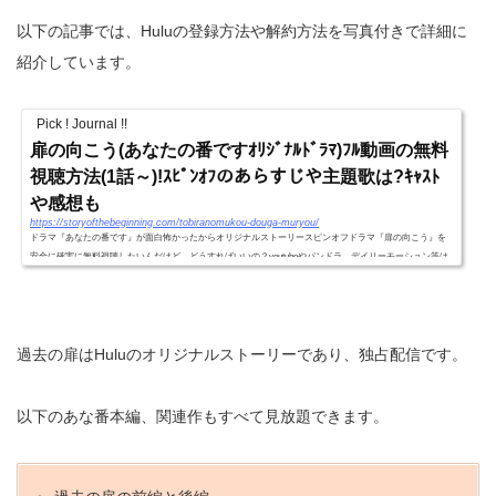
以下の記事では、Huluの登録方法や解約方法を写真付きで詳細に
紹介しています。
Pick ! Journal !!
扉の向こう(あなたの番ですｵﾘｼﾞﾅﾙﾄﾞﾗﾏ)ﾌﾙ動画の無料
視聴方法(1話～)!ｽﾋﾟﾝｵﾌのあらすじや主題歌は?ｷｬｽﾄ
や感想も
https://storyofthebeginning.com/tobiranomukou-douga-muryou/
ドラマ『あなたの番です』が面白怖かったからオリジナルストーリースピンオフドラマ『扉の向こう』を
安全に確実に無料視聴したいんだけど、どうすればいいの？youtubeやパンドラ、デイリーモーション等は
違法アップロードだし、ウイルスの危険もあるんでしょ？ その...
過去の扉はHuluのオリジナルストーリーであり、独占配信です。
以下のあな番本編、関連作もすべて見放題できます。