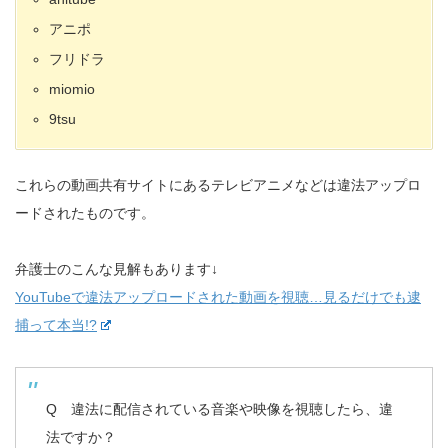
アニポ
フリドラ
miomio
9tsu
これらの動画共有サイトにあるテレビアニメなどは違法アップロ
ードされたものです。
弁護士のこんな見解もあります↓
YouTubeで違法アップロードされた動画を視聴…見るだけでも逮
捕って本当!?
Q 違法に配信されている音楽や映像を視聴したら、違
法ですか？