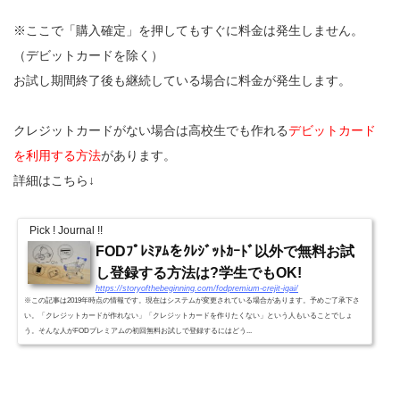
※ここで「購入確定」を押してもすぐに料金は発生しません。
（デビットカードを除く）
お試し期間終了後も継続している場合に料金が発生します。
クレジットカードがない場合は高校生でも作れる
デビットカード
を利用する方法
があります。
詳細はこちら↓
Pick ! Journal !!
FODﾌﾟﾚﾐｱﾑをｸﾚｼﾞｯﾄｶｰﾄﾞ以外で無料お試
し登録する方法は?学生でもOK!
https://storyofthebeginning.com/fodpremium-crejit-igai/
※この記事は2019年時点の情報です。現在はシステムが変更されている場合があります。予めご了承下さ
い。「クレジットカードが作れない」「クレジットカードを作りたくない」という人もいることでしょ
う。そんな人がFODプレミアムの初回無料お試しで登録するにはどう...