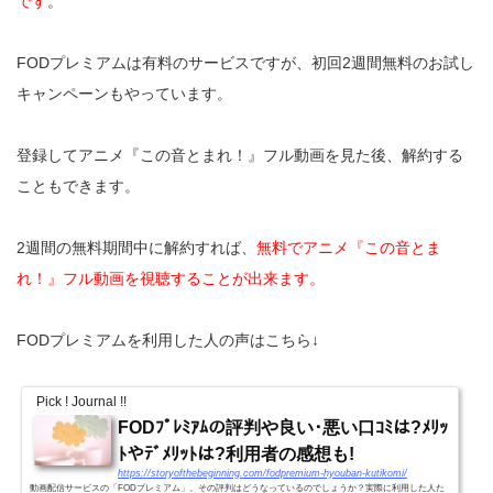
です
。
FODプレミアムは有料のサービスですが、初回2週間無料のお試し
キャンペーンもやっています。
登録してアニメ『この音とまれ！』フル動画を見た後、解約する
こともできます。
2週間の無料期間中に解約すれば、
無料でアニメ『この音とま
れ！』フル動画を視聴することが出来ます。
FODプレミアムを利用した人の声はこちら↓
Pick ! Journal !!
FODﾌﾟﾚﾐｱﾑの評判や良い･悪い口ｺﾐは?ﾒﾘｯ
ﾄやﾃﾞﾒﾘｯﾄは?利用者の感想も!
https://storyofthebeginning.com/fodpremium-hyouban-kutikomi/
動画配信サービスの「FODプレミアム」。その評判はどうなっているのでしょうか？実際に利用した人た