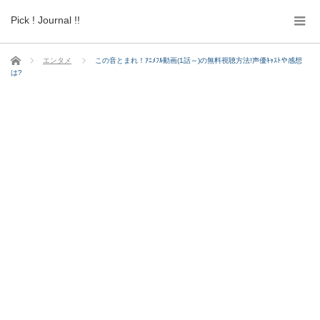
Pick ! Journal !!
ホーム
エンタメ
この音とまれ！ｱﾆﾒﾌﾙ動画(1話～)の無料視聴方法!声優ｷｬｽﾄや感想
は?