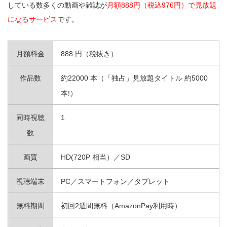
している数多くの動画や雑誌が
月額888円（税込976円）で見放題
になるサービス
です。
月額料金
888 円（税抜き）
作品数
約22000 本（「独占」見放題タイトル 約5000
本!）
同時視聴
1
数
画質
HD(720P 相当）／SD
視聴端末
PC／スマートフォン／タブレット
無料期間
初回2週間無料（AmazonPay利用時）