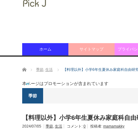
ホーム
サイトマップ
プライバシ
ホーム
季節
,
生活
【料理以外】小学6年生夏休み家庭科自由研究ｵｽｽﾒﾗﾝ
本ページはプロモーションが含まれています
季節
【料理以外】小学6年生夏休み家庭科自由研究ｵｽｽﾒ
2024/07/05
季節
,
生活
コメント:
0
投稿者:
mamamakky