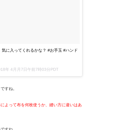
気に入ってくれるかな？ #お手玉 #ハンド
018年 4月月7日午前7時03分PDT
りですね。
形によって布を何枚使うか、縫い方に違いはあ
いですね。