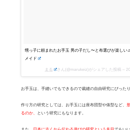
甥っ子に頼まれたお手玉 男の子だし〜と布選びが楽しい♫ 
メイド
まる
さん(@marukeiz)がシェアした投稿 –
2
お手玉は、手縫いでもできるので裁縫の自由研究にぴった
作り方の研究としては、お手玉には座布団型や俵型など、
るのか、
という研究にもなります。
また、
日本に古くから伝わる遊びの研究という名目
でもい