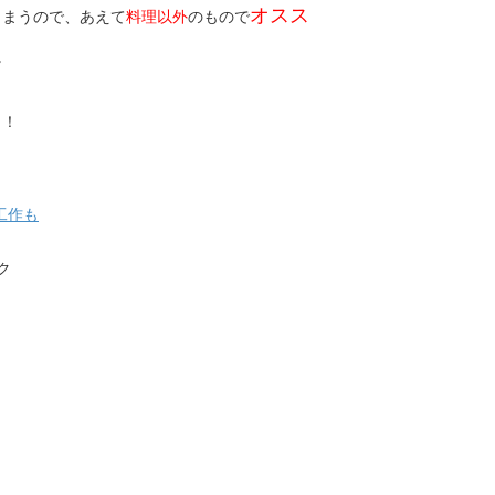
オスス
しまうので、あえて
料理以外
のもので
。
！！
工作も
ク