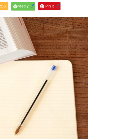
RSS
feedly
Pin it