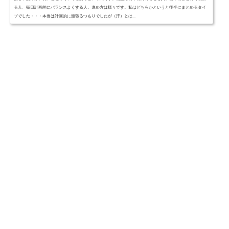
る人、毎日計画的にバランスよくする人。進め方は様々です。私はどちらかというと後半にまとめるタイ
プでした・・・本当は計画的に頑張るつもりでしたが（汗）とは...