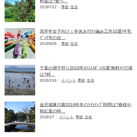
料金は?食べ…
2018/7/12
季節
,
生活
高学年女子向け｜冬休みﾘﾘｱﾝ編み工作10選!牛乳
ﾊﾟｯｸ等の自…
2019/9/26
季節
,
生活
千葉の潮干狩り2018年ｵｽｽﾒｽﾎﾟｯﾄ5選!無料や穴場
は?時…
2018/1/16
イベント
,
季節
,
生活
金沢城兼六園2018年冬のﾗｲﾄｱｯﾌﾟ時間は?春桜や
秋紅葉の時…
2018/1/7
イベント
,
季節
,
文化