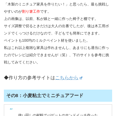
「木製のミニチュア家具を作りたい！」と思ったら、最も挑戦し
やすいのが
割り箸工作
です。
上の画像は、以前、私が娘と一緒に作った椅子と棚です。
サイズ調整で切るときだけは大人の出番でしたが、後は木工用ボ
ンドでくっつけるだけなので、子どもでも簡単にできます。
ペイントも100均のミルクペイント材を使いました。
私はこれ以上複雑な家具は作れませんし、あまりにも適当に作っ
たのでレシピは紹介できませんが（笑）、下のサイトを参考に挑
戦してみてください。
◆作り方の参考サイトは
こちらから
その8：小麦粘土でミニチュアフード
使い回しの材料でバゲットのサンドイッチ作った