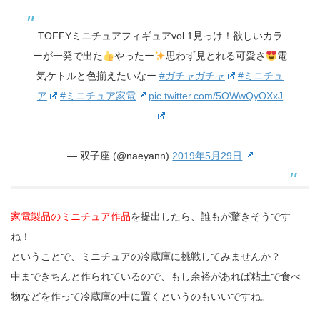
TOFFYミニチュアフィギュアvol.1見っけ！欲しいカラ
ーが一発で出た
やったー
思わず見とれる可愛さ
電
気ケトルと色揃えたいなー
#ガチャガチャ
#ミニチュ
ア
#ミニチュア家電
pic.twitter.com/5OWwQyOXxJ
— 双子座 (@naeyann)
2019年5月29日
家電製品のミニチュア作品
を提出したら、誰もが驚きそうです
ね！
ということで、ミニチュアの冷蔵庫に挑戦してみませんか？
中まできちんと作られているので、もし余裕があれば粘土で食べ
物などを作って冷蔵庫の中に置くというのもいいですね。