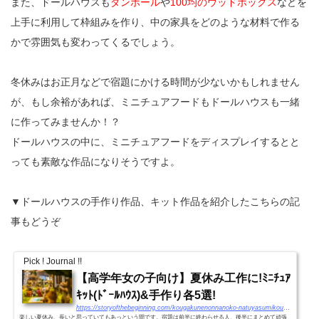
また、ドールハウスも
ダンボール
や
100均のウッドボックス
などを
上手に利用して枠組みを作り、中の家具をどのような材料で作る
かで雰囲気も変わってくるでしょう。
冬休みはお正月などで宿題にかける時間が少ないかもしれません
が、もし余裕があれば、ミニチュアフードもドールハウスも一緒
に作ってみませんか！？
ドールハウスの中に、ミニチュアフードをディスプレイするとと
っても素敵な作品になりそうですよ。
▼ドールハウスの手作り作品、キット作品を紹介したこちらの記
事もどうぞ
Pick ! Journal !!
【高学年女の子向け】夏休み工作に!ﾐﾆﾁｭｱ
ｷｯﾄ(ﾄﾞｰﾙﾊｳｽ)&手作り各5選!
https://storyofthebeginning.com/kougakunenonnanoko-natuyasumikousaku-minicyua-best5/
楽しい夏休み、長いと思っていてもあっという間です。宿題は前半に終わらせる人、後半にまとめて頑張