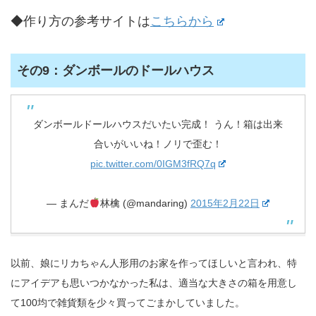
◆作り方の参考サイトは
こちらから
その9：ダンボールのドールハウス
ダンボールドールハウスだいたい完成！ うん！箱は出来
合いがいいね！ノリで歪む！
pic.twitter.com/0IGM3fRQ7q
— まんだ
林檎 (@mandaring)
2015年2月22日
以前、娘にリカちゃん人形用のお家を作ってほしいと言われ、特
にアイデアも思いつかなかった私は、適当な大きさの箱を用意し
て100均で雑貨類を少々買ってごまかしていました。