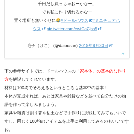
千円だし買っちゃおーかなー。
でも私に作り切れるかなー
置く場所も無いくせに
#ドールハウス
#ミニチュアハ
ウス
pic.twitter.com/ewfCaCjss5
— 毛子（けこ） (@daioosan)
2019年8月30日
下の参考サイトでは、ドールハウスの
「家本体」の基本的な作り
方
を解説してくれています。
材料は100均でそろえるというところも基本中の基本！
本体が完成すれば、あとは家具や雑貨などを並べて自分だけの物
語を作って楽しみましょう。
家具や雑貨は割り箸や粘土などで手作りに挑戦してみてもいいで
すし、同じく100均のアイテムを上手に利用してみるのもいいです
ね。