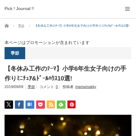
Pick ! Journal !!
ホーム
季節
【冬休み工作のﾃｰﾏ】小学6年生女子向けの手作りﾐﾆﾁｭｱ&ﾄﾞｰﾙﾊｳｽ10選!
本ページはプロモーションが含まれています
季節
【冬休み工作のﾃｰﾏ】小学6年生女子向けの手
作りﾐﾆﾁｭｱ&ﾄﾞｰﾙﾊｳｽ10選!
2019/09/09
季節
コメント:
0
投稿者:
mamamakky