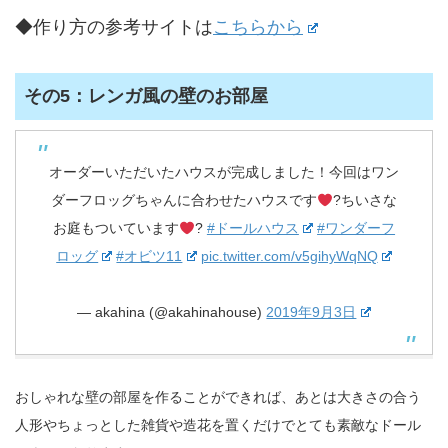
◆作り方の参考サイトは
こちらから
その5：レンガ風の壁のお部屋
オーダーいただいたハウスが完成しました！今回はワン
ダーフロッグちゃんに合わせたハウスです
?ちいさな
お庭もついています
?
#ドールハウス
#ワンダーフ
ロッグ
#オビツ11
pic.twitter.com/v5gihyWqNQ
— akahina (@akahinahouse)
2019年9月3日
おしゃれな壁の部屋を作ることができれば、あとは大きさの合う
人形やちょっとした雑貨や造花を置くだけでとても素敵なドール