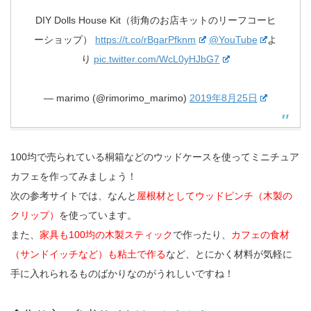
DIY Dolls House Kit（街角のお店キットのリーフコーヒ
ーショップ）
https://t.co/rBgarPfknm
@YouTube
よ
り
pic.twitter.com/WcL0yHJbG7
— marimo (@rimorimo_marimo)
2019年8月25日
100均で売られている桐箱などのウッドケースを使ってミニチュア
カフェを作ってみましょう！
次の参考サイトでは、なんと
屋根材としてウッドピンチ（木製の
クリップ）
を使っています。
また、
家具も100均の木製スティック
で作ったり、
カフェの食材
（サンドイッチなど）も粘土で作る
など、とにかく材料が気軽に
手に入れられるものばかりなのがうれしいですね！