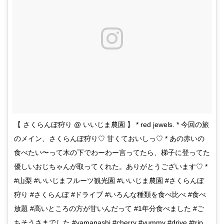
【 さくらんぼ狩り @ いいじま農園 】 * red jewels. * 今回の旅
のメイン、さくらんぼ狩り♡ 甘くておいしっ♡ * あの赤いの
食べたい〜って木の下でわーわー言ってたら、梯子に登ってた
優しいおじちゃんが取ってくれた。ありがとうございます♡ *
#山梨 #いいじまフルーツ観光園 #いいじま農園 #さくらんぼ
狩り #さくらんぼ #ドライブ #いろんな種類を食べ比べ #食べ
放題 #高いところの方が甘いんだって #1年分食べました #ご
ちそうさまでした #yamanashi #cherry #yummy #drive #trip