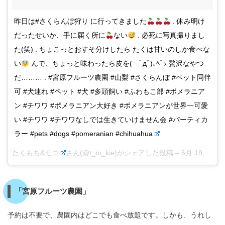
昨日は#さくらんぼ狩り に行ってきました
. 休み明け
だったせいか、手に届く所に
ない
. 必死に写真撮りまし
た(笑) . ちょこっとおすそ分けしたら たくは甘いのしか食べな
い
んで、ちょっと味わったら皮を( ﾟдﾟ)､ﾍﾟｯ 贅沢なやつ
だ……… . #宮原フルーツ農園 #山梨 #さくらんぼ #ペット同伴
可 #犬連れ #ペット #犬 #多頭飼い #ふわもこ部 #ポメラニア
ン #チワワ #ポメラニアン大好き #ポメラニアンが世界一可愛
い #チワワ #チワワなしでは生きていけません会 #パーティカ
ラー #pets #dogs #pomeranian #chihuahua
たくもち&モコ
さん(@t_m_kie)がシェアした投稿 –
6月 19, 2017 at 11:54午後 PDT
「宮原フルーツ農園」
予約は不要で、農園内はどこでも食べ放題です。しかも、うれし