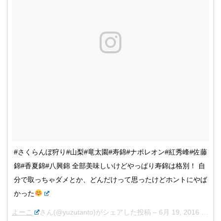
#さくらんぼ狩り#山梨#竜太園#寿錦#ナポレオン#紅秀峰#佐藤
錦#香夏錦#八興錦 全部美味しいけどやっぱり寿錦は格別！ 自
分で取っちゃダメとか、どんだけって思ったけどホントにやば
かった
よーこ
さん(@yuzutanto)がシェアした投稿 –
6月 19, 2016 at 5:13午前 PDT