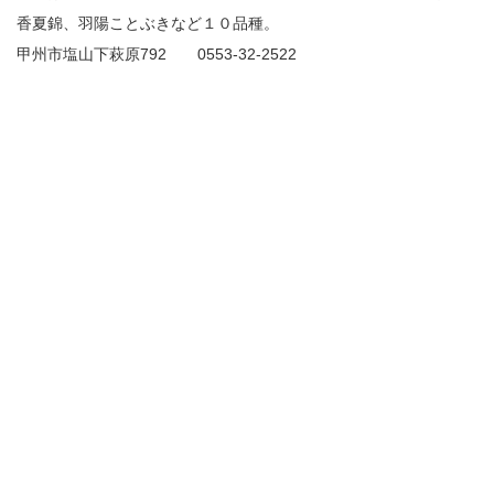
香夏錦、羽陽ことぶきなど１０品種。
甲州市塩山下萩原792 0553-32-2522