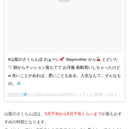
#山梨のさくらんぼ わぁ〜い
Stepmother から
とどいた
♡ 朝からテンション落ちてて お洋服 衝動買いしちゃったけど
w 良いことがあれば、悪いこともある。人生なんて、そんなも
の。
TAKAYO
さん(@koseisakura526)がシェアした投稿 –
6月 17, 2014 at 10:32午後 PDT
山梨のさくらんぼは、
5月下旬から6月下旬くらいまで
が最もおす
すめの時期となります。