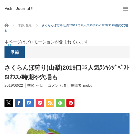
Pick ! Journal !!
ホーム
季節
,
生活
さくらんぼ狩り(山梨)2019口ｺﾐ人気ﾗﾝｷﾝｸﾞﾍﾞｽﾄ5!ｵｽｽﾒ時期や穴場
も
本ページはプロモーションが含まれています
季節
さくらんぼ狩り(山梨)2019口ｺﾐ人気ﾗﾝｷﾝｸﾞﾍﾞｽﾄ
5!ｵｽｽﾒ時期や穴場も
2019/03/22
季節
,
生活
コメント:
0
投稿者:
mebu