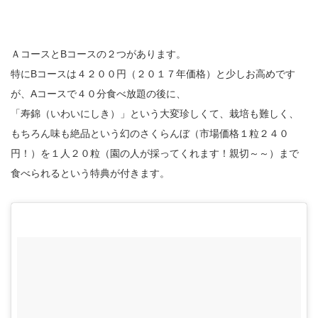
ＡコースとBコースの２つがあります。
特にBコースは４２００円（２０１７年価格）と少しお高めです
が、Aコースで４０分食べ放題の後に、
「寿錦（いわいにしき）」という大変珍しくて、栽培も難しく、
もちろん味も絶品という幻のさくらんぼ（市場価格１粒２４０
円！）を１人２０粒（園の人が採ってくれます！親切～～）まで
食べられるという特典が付きます。