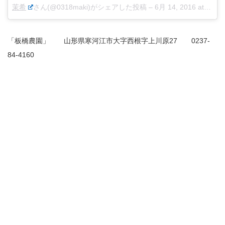
茉希
さん(@0318maki)がシェアした投稿 –
6月 14, 2016 at 2:24午前 PDT
「板橋農園」 山形県寒河江市大字西根字上川原27 0237-
84-4160