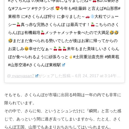
#さくらんぼ の美味しい季節になりましたね～
私の1番好き
な#フルーツ #サクランボ
今年も#佐藤錦 と言えば#山形県#
東根市 に#さくらんぼ狩り に参りました～
大粒でジュー
シー
真っ赤な完熟さくらんぼ は最高です！
こちらのさく
らんぼは有機栽培
メッチャメッチャ食べたので大満足
まだまだ食べられる勢いでしたが後はお家に帰ってからの
お楽しみ
幸せだなぁ～
来年もまた美味しいさくらん
ぼが食べられるように頑張ろっと
#土田重治直売所 #鱒果苞
#山形空港#さくらんぼ東根駅
@
nyanyasan7
がシェアした投稿 –
6月 24, 2017 at 3:14午前 PDT
そもそも、さくらんぼが市場に出回る時期は一年の内でも非常に
限られています。
その中で、さらに旬、というとシュンだけに『瞬間』と言った感
じで、あっという間に過ぎ去ってしまいますから、たとえ、さく
らんぼ王国、山形でもあまりおちおちしてはいられません。