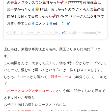
の香
とフランスワン
甘かった
(??????) 佐藤錦
は
若干早かったな
昨日、涼しかったので さくらんぼ
の温
度が丁度良くて美味しかった
(?>?<?) ベリーさんはクルマで
お留守番でした
ゴメンよ
m(_ _)m
ベリ子ママ・バーニーズマウンテン
さん(@bericomama)がシェアした投稿 –
上山市は、東根や寒河江よりも南、蔵王よりさらに南に下りま
す。
この農園さんは、大きくて広くて、朝も7時30分からオープンして
いるので、混むのは嫌い！という方には、強くおススメします。
しかも、3コースから選べて、
通常のコース
（40分くらい）に加え
て、
「ボーっとロングステイコース」
という60～90分くらいも滞在で
きる女性やお年寄り、
お子さん向けの嬉しいコースとさらには、