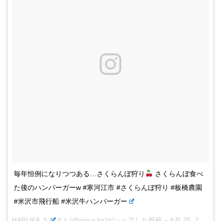
毎年恒例になりつつある…さくらんぼ狩り
さくらんぼ食べ
た後のハンバーガーw #寒河江市 #さくらんぼ狩り #板橋農園
#米沢市飛行船 #米沢牛ハンバーガー
HARUKA.Ｓ
さん(@spica.hs)がシェアした投稿 –
6月 25, 2017 at 3:35午前 PDT