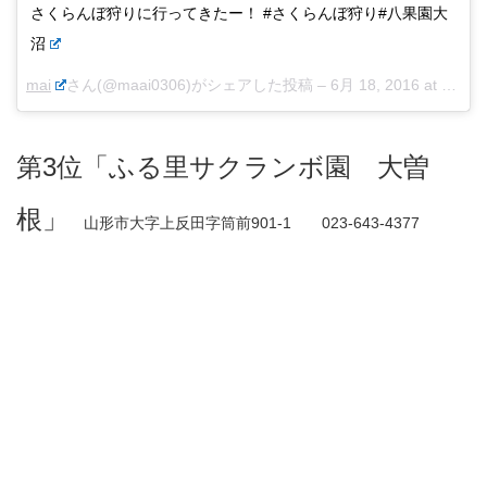
さくらんぼ狩りに行ってきたー！ #さくらんぼ狩り#八果園大
沼
mai
さん(@maai0306)がシェアした投稿 –
6月 18, 2016 at 10:25午後 PDT
第3位「ふる里サクランボ園 大曽
根」
山形市大字上反田字筒前901-1 023-643-4377