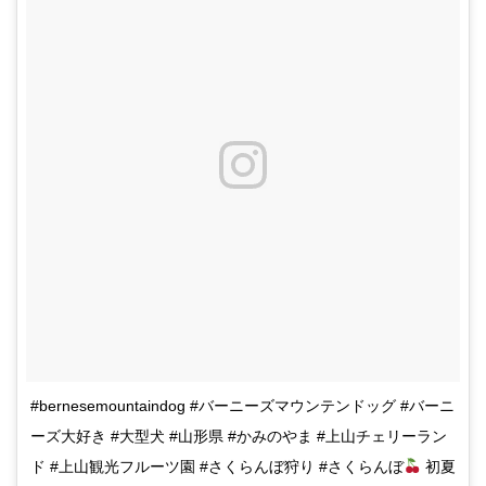
#bernesemountaindog #バーニーズマウンテンドッグ #バーニ
ーズ大好き #大型犬 #山形県 #かみのやま #上山チェリーラン
ド #上山観光フルーツ園 #さくらんぼ狩り #さくらんぼ
初夏