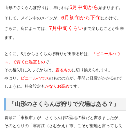
5月中旬から
山形のさくらんぼ狩りは、早ければ
始まります。
6月初旬から下旬
そして、メイン中のメインが、
にかけて。
7月中旬くらい
さらに、所によっては、
まで楽しむことが出来
ます。
とくに、5月からさくらんぼ狩りが出来る所は、
「ビニールハウ
ス」で育てた温室もの
で、
その後6月に入ってからは、
露地もの
に切り換えられます。
やはり、
ビニールハウス
のものの方が、手間と経費がかかるので
しょうね、料金設定も
かなりお高め
です。
「山形のさくらんぼ狩りで穴場はある？」
冒頭に「東根市」が、さくらんぼの聖地の様だと書きましたが、
そのとなりの「寒河江（さむかえ）市」こそが聖地と言っても良