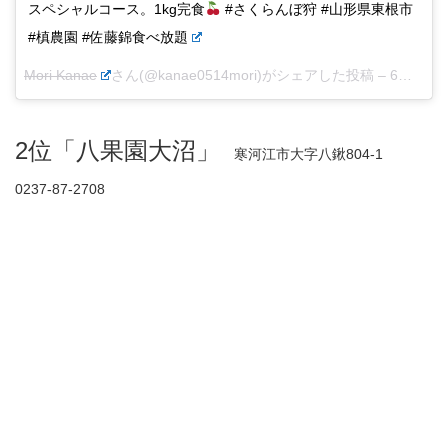
スペシャルコース。1kg完食
#さくらんぼ狩 #山形県東根市
#槙農園 #佐藤錦食べ放題
Mori Kanae
さん(@kanae0514mori)がシェアした投稿 –
6月 23, 2017 at 6:03午前 PDT
2位「八果園大沼」
寒河江市大字八鍬804-1
0237-87-2708