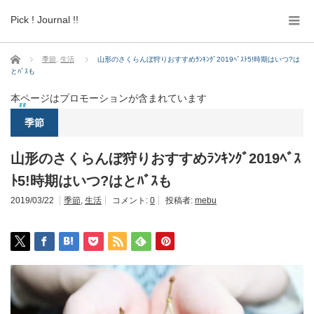
Pick ! Journal !!
ホーム
季節
,
生活
山形のさくらんぼ狩りおすすめﾗﾝｷﾝｸﾞ2019ﾍﾞｽﾄ5!時期はいつ?は
とﾊﾞｽも
本ページはプロモーションが含まれています
季節
山形のさくらんぼ狩りおすすめﾗﾝｷﾝｸﾞ2019ﾍﾞｽ
ﾄ5!時期はいつ?はとﾊﾞｽも
2019/03/22
季節
,
生活
コメント:
0
投稿者:
mebu