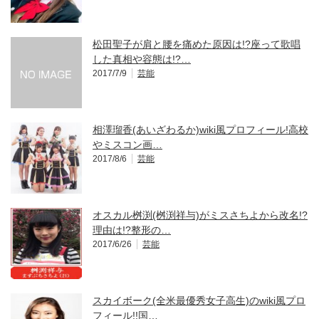
松田聖子が肩と腰を痛めた原因は!?座って歌唱
した真相や容態は!?…
2017/7/9
芸能
相澤瑠香(あいざわるか)wiki風プロフィール!高校
やミスコン画…
2017/8/6
芸能
オスカル桝渕(桝渕祥与)がミスさちよから改名!?
理由は!?整形の…
2017/6/26
芸能
スカイボーク(全米最優秀女子高生)のwiki風プロ
フィール!!国…