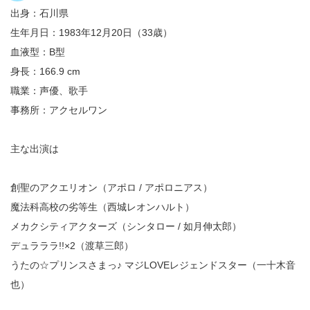
出身：石川県
生年月日：1983年12月20日（33歳）
血液型：B型
身長：166.9 cm
職業：声優、歌手
事務所：アクセルワン
主な出演は
創聖のアクエリオン（アポロ / アポロニアス）
魔法科高校の劣等生（西城レオンハルト）
メカクシティアクターズ（シンタロー / 如月伸太郎）
デュラララ!!×2（渡草三郎）
うたの☆プリンスさまっ♪ マジLOVEレジェンドスター（一十木音
也）