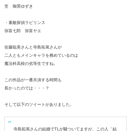
笠 御景ゆずき
・素敵探偵ラビリンス
弥富七郎 弥富ヤエ
佐藤聡美さんと寺島拓篤さんが
二人ともメインキャラを務めているのは
魔法科高校の劣等生ですね。
この作品が一番共演する時間も
長かったのでは・・・？
そして以下のツイートがありました。
寺島拓篤さんの結婚でTLが騒ついてますが、この人「結