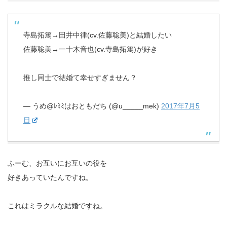
寺島拓篤→田井中律(cv.佐藤聡美)と結婚したい
佐藤聡美→一十木音也(cv.寺島拓篤)が好き
推し同士で結婚て幸せすぎません？
— うめ@ﾚﾐﾐはおともだち (@u_____mek)
2017年7月5
日
ふーむ、お互いにお互いの役を
好きあっていたんですね。
これはミラクルな結婚ですね。