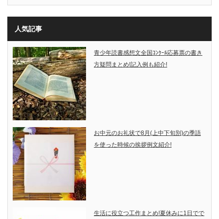
人気記事
青少年読書感想文全国ｺﾝｸｰﾙ応募票の書き
方疑問まとめ!記入例も紹介!
お中元のお礼状で8月(上中下旬別)の季語
を使った時候の挨拶例文紹介!
生活に役立つ工作まとめ!夏休みに1日でで