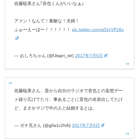
佐藤聡美さん｢音也くんがいいなぁ｣
アァン！なんて！素敵な！夫婦！
ふぉーえーばー！！！！！！
pic.twitter.com/a01jrVPz8u
— おしろちゃん (@Utapri_str)
2017年7月5日
佐藤聡美さん、昔から自分のラジオで音也との妄想デー
ト繰り広げてたり、事あるごとに音也の名前出してたけ
ど、まさかマジで中の人と結婚するとは。
— ガチ兄さん (@g0a1c2h4i)
2017年7月5日