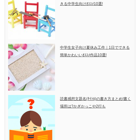
きる中学生向けｵｽｽﾒ10選!
中学生女子向け夏休み工作｜1日でできる
簡単かわいいｵｽｽﾒ作品10選!
読書感想文題名(ﾀｲﾄﾙ)の書き方まとめ!書く
場所は?かぎかっこや2行も