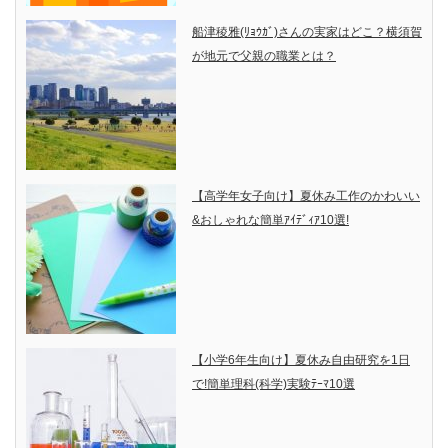
船津稜雅(ﾘｮｳｶﾞ)さんの実家はどこ？横須賀
が地元で父親の職業とは？
【高学年女子向け】夏休み工作のかわいい
&おしゃれな簡単ｱｲﾃﾞｨｱ10選!
【小学6年生向け】夏休み自由研究を1日
で!簡単理科(科学)実験ﾃｰﾏ10選