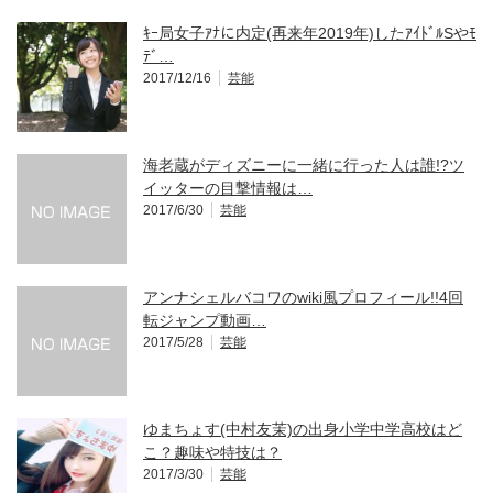
ｷｰ局女子ｱﾅに内定(再来年2019年)したｱｲﾄﾞﾙSやﾓ
ﾃﾞ…
2017/12/16
芸能
海老蔵がディズニーに一緒に行った人は誰!?ツ
イッターの目撃情報は…
2017/6/30
芸能
アンナシェルバコワのwiki風プロフィール!!4回
転ジャンプ動画…
2017/5/28
芸能
ゆまちょす(中村友茉)の出身小学中学高校はど
こ？趣味や特技は？
2017/3/30
芸能