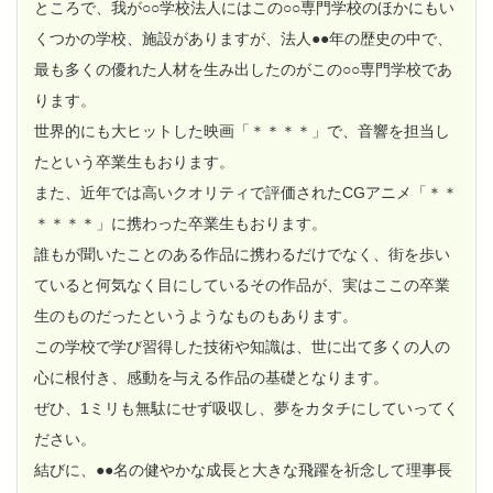
ところで、我が○○学校法人にはこの○○専門学校のほかにもい
くつかの学校、施設がありますが、法人●●年の歴史の中で、
最も多くの優れた人材を生み出したのがこの○○専門学校であ
ります。
世界的にも大ヒットした映画「＊＊＊＊」で、音響を担当し
たという卒業生もおります。
また、近年では高いクオリティで評価されたCGアニメ「＊＊
＊＊＊＊」に携わった卒業生もおります。
誰もが聞いたことのある作品に携わるだけでなく、街を歩い
ていると何気なく目にしているその作品が、実はここの卒業
生のものだったというようなものもあります。
この学校で学び習得した技術や知識は、世に出て多くの人の
心に根付き、感動を与える作品の基礎となります。
ぜひ、1ミリも無駄にせず吸収し、夢をカタチにしていってく
ださい。
結びに、●●名の健やかな成長と大きな飛躍を祈念して理事長