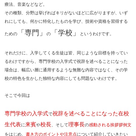
療法、音楽などなど。
その種類、分野は挙げればキリがないほどに広がりますが、いず
れにしても、何かに特化したものを学び、技術や資格を習得する
「専門」
「学校」
ための
の
というわけです。
それだけに、入学してくる生徒は皆、同じような目標を持ってい
るわけですから、専門学校の入学式で祝辞を述べることになった
場合は、幅広い層に通用するような無難な内容ではなく、その学
校の特色を生かした独特な内容にしても問題ないわけです。
そこで今回は
専門学校の入学式
祝辞を述べることになった在校
で
生代表
来賓
校長
理事長
に
や
、そして
の
感動される挨拶拶例文
をはじめ、
書き方のポイントや注意点
について紹介していきたい