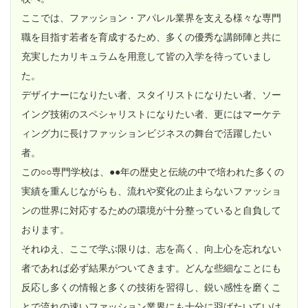
ここでは、ファッション・アパレル業界を支える様々な専門
職を目指す若者を育成するため、多くの優秀な講師陣と共に
充実したカリキュラムを用意して皆の入学を待っていまし
た。
デザイナーになりたい者、スタイリストになりたい者、ソー
イング技術のスペシャリストになりたい者、更にはマーケテ
ィング力に長けファッションビジネスの舞台で活躍したい
者。
この○○専門学校は、●●年の歴史と伝統の中で培われた多くの
実績を重んじながらも、流れや変化の止まらないファッショ
ンの世界に対応するための環境が十分整っていると自負して
おります。
それゆえ、ここで学ぶ限りは、志を高く、向上心を忘れない
者であれば必ず結果がついてきます。どんな些細なことにも
反応し多くの情報と多くの技術を習得し、鋭い感性を磨くこ
とで流れの速いファッション業界にも十分に羽ばたいていけ