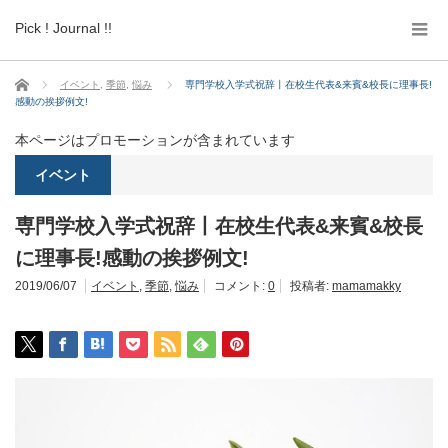
Pick ! Journal !!
ホーム
イベント
,
季節
,
悩み
専門学校入学式祝辞丨在校生代表&来賓&校長に理事長!
感動の挨拶例文!
本ページはプロモーションが含まれています
イベント
専門学校入学式祝辞丨在校生代表&来賓&校長
に理事長!感動の挨拶例文!
2019/06/07
イベント
,
季節
,
悩み
コメント:
0
投稿者:
mamamakky