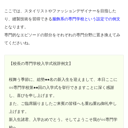
ここでは、スタイリストやファッションデザイナーを目指した
り、縫製技術を習得できる
服飾系の専門学校という設定での例文
となります。
専門的なエピソードの部分をそれぞれの専門分野に置き換えてみ
てくださいね。
【校長の専門学校入学式祝辞例文】
桜舞う季節に、総勢●●名の新入生を迎えまして、本日ここに
○○専門学校第●●回の入学式を挙行できますことに深く感謝
し、喜びを申し上げます。
また、ご臨席賜りましたご来賓の皆様へも重ね重ね御礼申し
上げます。
新入生諸君、入学おめでとう。そしてようこそ我が○○専門学
校へ。