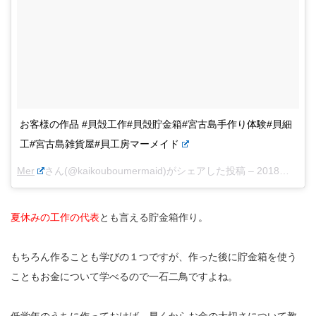
お客様の作品 #貝殻工作#貝殻貯金箱#宮古島手作り体験#貝細
工#宮古島雑貨屋#貝工房マーメイド
Mer
さん(@kaikouboumermaid)がシェアした投稿 –
2018年 4月月8日午前4時20分PDT
夏休みの工作の代表
とも言える貯金箱作り。
もちろん作ることも学びの１つですが、作った後に貯金箱を使う
こともお金について学べるので一石二鳥ですよね。