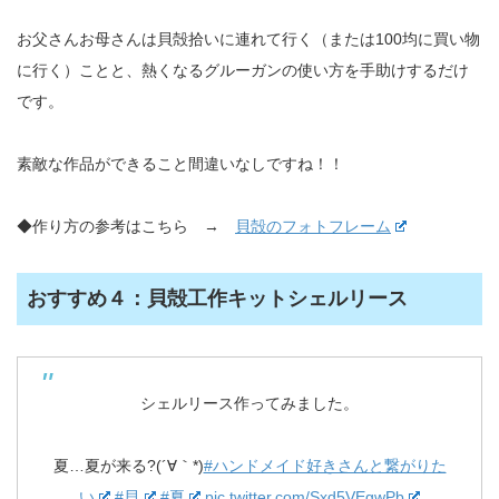
お父さんお母さんは貝殻拾いに連れて行く（または100均に買い物
に行く）ことと、熱くなるグルーガンの使い方を手助けするだけ
です。
素敵な作品ができること間違いなしですね！！
◆作り方の参考はこちら →
貝殻のフォトフレーム
おすすめ４：貝殻工作キットシェルリース
シェルリース作ってみました。
夏…夏が来る?(´∀｀*)
#ハンドメイド好きさんと繋がりた
い
#貝
#夏
pic.twitter.com/Sxd5VEgwPb