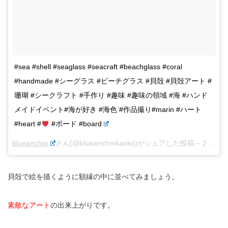
#sea #shell #seaglass #seacraft #beachglass #coral
#handmade #シーグラス #ビーチグラス #貝殻 #貝殻アート #
珊瑚 #シークラフト #手作り #趣味 #趣味の領域 #海 #ハンド
メイドイベント#海が好き #海色 #作品撮り#marin #ハート
#heart #
#ボード #board
blueanchor
さん(@blueanchorkanko)がシェアした投稿 –
2018年 3月月28日午後11時20分PDT
貝殻で絵を描くように額縁の中に並べてみましょう。
素敵なアート
の出来上がりです。