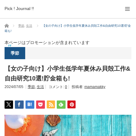
Pick ! Journal !!
ホーム
季節
,
生活
【女の子向け】小学生低学年夏休み貝殻工作&自由研究10選!貯金
箱も!
本ページはプロモーションが含まれています
季節
【女の子向け】小学生低学年夏休み貝殻工作&
自由研究10選!貯金箱も!
2024/07/05
季節
,
生活
コメント:
0
投稿者:
mamamakky