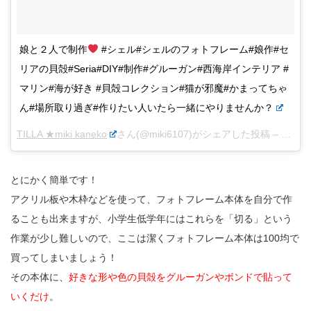
娘と２人で制作
#シェル#シェルのフォトフレーム#娘作#セ
リアの貝殻#Seria#DIY#制作#グルーガン#西海岸インテリア #
マリン#海が好き #貝殻コレクション#猫が邪魔#かまってちゃ
ん#場所取り過ぎ#作りたい人いたら一緒にやりませんか？
TILLA ★miki kaneko
さん(@miki6107)がシェアした投稿 –
2017
とにかく簡単です！
アクリル板や木枠などを使って、フォトフレーム本体を自分で作
ることも出来ますが、小学生低学年にはこれらを「切る」という
作業が少し難しいので、ここは潔くフォトフレーム本体は100均で
買ってしまいましょう！
その本体に、
好きな形や色の貝殻をグルーガンやボンドで貼って
いくだけ
。