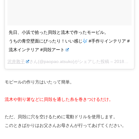
先日、小浜で拾った貝殻と流木で作ったモービル。
うちの青空壁面にぴったり！いい感じ
#手作りインテリア #
流木インテリア #貝殻アート
沢井敦子
さん(@paopao.atsuko)がシェアした投稿 –
2018年 3月月24日午後6時28分PDT
モビールの作り方はいたって簡単。
流木や割り箸などに貝殻を通した糸を巻きつけるだけ。
ただ、貝殻に穴を空けるために電動ドリルを使用します。
このときばかりはお父さんお母さんが行ってあげてください。