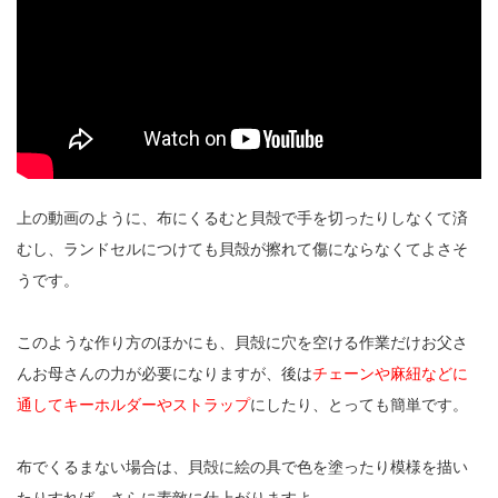
上の動画のように、布にくるむと貝殻で手を切ったりしなくて済
むし、ランドセルにつけても貝殻が擦れて傷にならなくてよさそ
うです。
このような作り方のほかにも、貝殻に穴を空ける作業だけお父さ
んお母さんの力が必要になりますが、後は
チェーンや麻紐などに
通してキーホルダーやストラップ
にしたり、とっても簡単です。
布でくるまない場合は、貝殻に絵の具で色を塗ったり模様を描い
たりすれば、さらに素敵に仕上がりますよ。