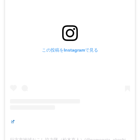
この投稿をInstagramで見る
行方市地域おこし協力隊（松木直人）(@namegata_okoshi)がシェアした投稿