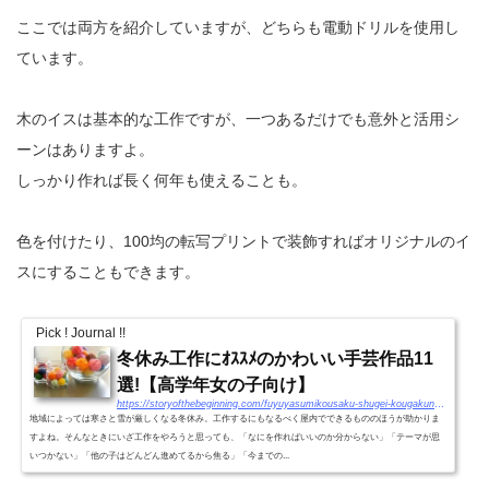
ここでは両方を紹介していますが、どちらも電動ドリルを使用し
ています。
木のイスは基本的な工作ですが、一つあるだけでも意外と活用シ
ーンはありますよ。
しっかり作れば長く何年も使えることも。
色を付けたり、100均の転写プリントで装飾すればオリジナルのイ
スにすることもできます。
Pick ! Journal !!
冬休み工作にｵｽｽﾒのかわいい手芸作品11
選!【高学年女の子向け】
https://storyofthebeginning.com/fuyuyasumikousaku-shugei-kougakunenjosi/
地域によっては寒さと雪が厳しくなる冬休み。工作するにもなるべく屋内でできるもののほうが助かりま
すよね。そんなときにいざ工作をやろうと思っても、「なにを作ればいいのか分からない」「テーマが思
いつかない」「他の子はどんどん進めてるから焦る」「今までの...