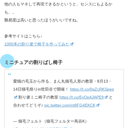
他の人もマネして再現できるかというと、センスにもよるか
も。。
難易度は高いと思ったほうがいいですね。
参考サイトはこちら↓
1000本の割り箸で椅子を作ってみた
ミニチュアの割りばし椅子
愛猫の毛玉から作る、まん丸猫毛人形の教室・8月13・
14日猫毛祭りin世田谷で開催！
https://t.co/0qZcRKSpep
割り箸ミニ椅子の教室
https://t.co/EyOp4JAPE9
と
合わせてどうぞ♪
pic.twitter.com/nt8FG4EKCK
— 猫毛フェルト（猫毛フェルター蔦谷K）