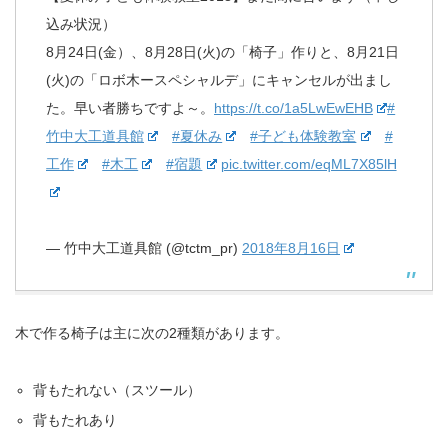
込み状況）
8月24日(金）、8月28日(火)の「椅子」作りと、8月21日
(火)の「ロボ木ースペシャルデ」にキャンセルが出まし
た。早い者勝ちですよ～。
https://t.co/1a5LwEwEHB
#
竹中大工道具館
#夏休み
#子ども体験教室
#
工作
#木工
#宿題
pic.twitter.com/eqML7X85lH
— 竹中大工道具館 (@tctm_pr)
2018年8月16日
木で作る椅子は主に次の2種類があります。
背もたれない（スツール）
背もたれあり