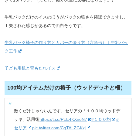
牛乳パックだけのイスのほうがパックの強さを確認できますし、
工夫された感じがあるので面白そうです。
牛乳パック椅子の作り方とカバーの張り方（六角形）｜牛乳パッ
ク工作
子ども用机と背もたれイス
100均アイテムだけの椅子（ウッドデッキと柵）
敷くだけじゃないんです。セリアの「１００均ウッドデ
ッキ」活用術
https://t.co/PEE4KXnoN7
#１００均
#
セリア
pic.twitter.com/CqTALZGKxj