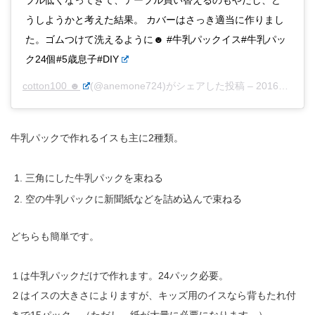
うしようかと考えた結果。 カバーはさっき適当に作りまし
た。ゴムつけて洗えるように☻ #牛乳パックイス#牛乳パッ
ク24個#5歳息子#DIY
cotton100 ☻
(@anemone724)がシェアした投稿 –
2016年 3月月25日午後7時26分PDT
牛乳パックで作れるイスも主に2種類。
三角にした牛乳パックを束ねる
空の牛乳パックに新聞紙などを詰め込んで束ねる
どちらも簡単です。
１は牛乳パックだけで作れます。24パック必要。
２はイスの大きさによりますが、キッズ用のイスなら背もたれ付
きで15パック。（ただし、紙が大量に必要になります。）