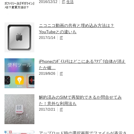
2016/12/12
IT
,
生活
ニコニコ動画の共有と埋め込み方法は？
YouTubeとの違いも
2017/1/14
IT
iPhoneのﾎﾞｲｽﾒﾓはどこにある?ｱﾌﾟﾘ自体が消え
たか確…
2019/9/26
IT
解約済みのSIMで再契約できるか問合せてみ
た！意外な利用法も
2017/2/21
IT
アップロード時の選択画面でファイルが表示さ