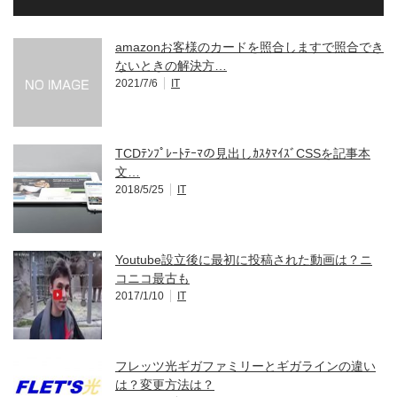
amazonお客様のカードを照合しますで照合でき
ないときの解決方…
2021/7/6
IT
TCDﾃﾝﾌﾟﾚｰﾄﾃｰﾏの見出しｶｽﾀﾏｲｽﾞCSSを記事本
文…
2018/5/25
IT
Youtube設立後に最初に投稿された動画は？ニ
コニコ最古も
2017/1/10
IT
フレッツ光ギガファミリーとギガラインの違い
は？変更方法は？