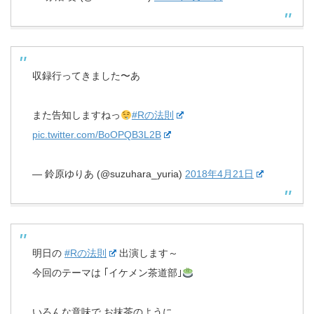
収録行ってきました〜あ
また告知しますねっ
#Rの法則
pic.twitter.com/BoOPQB3L2B
— 鈴原ゆりあ (@suzuhara_yuria)
2018年4月21日
明日の
#Rの法則
出演します～
今回のテーマは ｢イケメン茶道部｣
いろんな意味で お抹茶のように