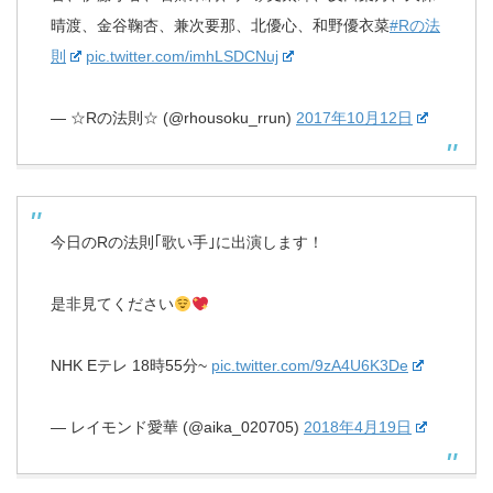
晴渡、金谷鞠杏、兼次要那、北優心、和野優衣菜
#Rの法
則
pic.twitter.com/imhLSDCNuj
— ☆Rの法則☆ (@rhousoku_rrun)
2017年10月12日
今日のRの法則｢歌い手｣に出演します！
是非見てください
NHK Eテレ 18時55分~
pic.twitter.com/9zA4U6K3De
— レイモンド愛華 (@aika_020705)
2018年4月19日