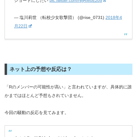
ショートにしたい
pic.twitter.com/rejRMoEzo5
— 塩川莉世 （転校少女歌撃団） (@rise_0731)
2018年4
月22日
ネット上の予想や反応は？
「Rのメンバーの可能性が高い」と言われていますが、具体的に誰
かまではほとんど予想もされていません。
今回の騒動の反応を見てみます。