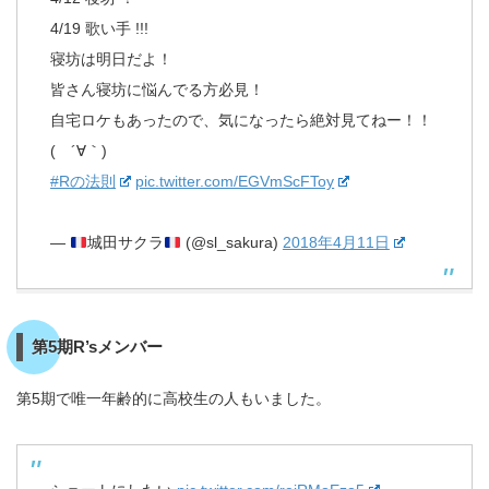
4/19 歌い手 !!!
寝坊は明日だよ！
皆さん寝坊に悩んでる方必見！
自宅ロケもあったので、気になったら絶対見てねー！！
( ´∀｀)
#Rの法則
pic.twitter.com/EGVmScFToy
—
城田サクラ
(@sl_sakura)
2018年4月11日
第5期R’sメンバー
第5期で唯一年齢的に高校生の人もいました。