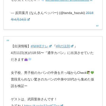
— 反田葉月 (なんきんペッパー) (@tanda_hazuki)
2018
年4月24日
【出演情報】
#NHKEテレ
『
#Rの法則
』
4月11日(水)の18:55〜『通学カバン』に出演させていた
だきます
女子校、男子校のカバンの中身を片っ端からCheck
普段見られない驚きのカバンの中身や10代から集めた仮
説を検証ー
ゲストは、武田梨奈さんです！
みてね！
https://t.co/xr3JwdCZea