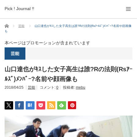
Pick ! Journal !!
ホーム
芸能
山口達也がｷｽした女子高生は誰?Rの法則(Rsｱｰﾙｽﾞ)ﾒﾝﾊﾞｰ?名前や顔画像
も
本ページはプロモーションが含まれています
芸能
山口達也がｷｽした女子高生は誰?Rの法則(Rsｱｰ
ﾙｽﾞ)ﾒﾝﾊﾞｰ?名前や顔画像も
2018/04/25
芸能
コメント:
0
投稿者:
mebu