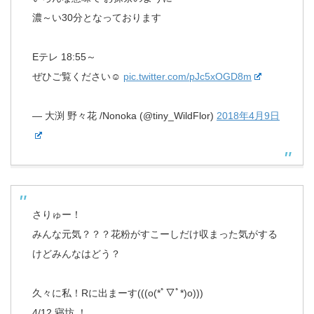
濃～い30分となっております
Eテレ 18:55～
ぜひご覧ください☺︎
pic.twitter.com/pJc5xOGD8m
— 大渕 野々花 /Nonoka (@tiny_WildFlor)
2018年4月9日
さりゅー！
みんな元気？？？花粉がすこーしだけ収まった気がする
けどみんなはどう？
久々に私！Rに出まーす(((o(*ﾟ▽ﾟ*)o)))
4/12 寝坊 ！