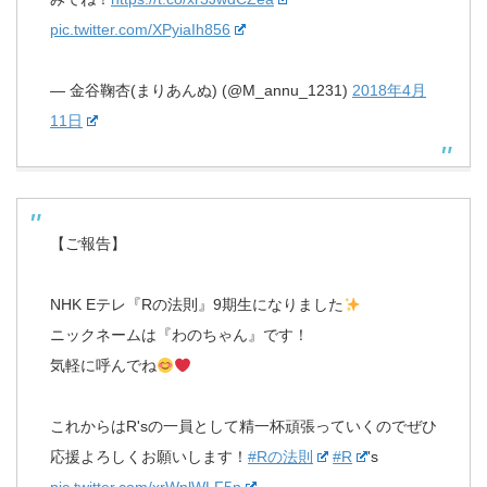
pic.twitter.com/XPyiaIh856
— 金谷鞠杏(まりあんぬ) (@M_annu_1231)
2018年4月
11日
【ご報告】
NHK Eテレ『Rの法則』9期生になりました
ニックネームは『わのちゃん』です！
気軽に呼んでね
これからはR'sの一員として精一杯頑張っていくのでぜひ
応援よろしくお願いします！
#Rの法則
#R
's