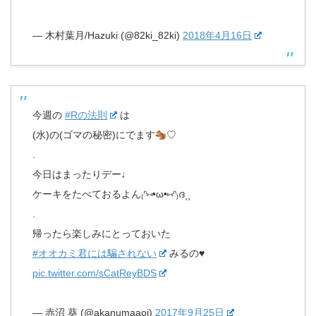
— 木村葉月/Hazuki (@82ki_82ki)
2018年4月16日
今週の
#Rの法則
は
(水)の(ゴマの秘密)にでます
♡
.
今日はまったりデー♩
ケーキをたべておるよん₍ᐢ⑅•ω•⑅ᐢ₎ദ⸒⸒
.
帰ったら楽しみにとっておいた
#オオカミ君には騙されない
みるの♥️
pic.twitter.com/sCatReyBDS
— 赤沼 葵 (@akanumaaoi)
2017年9月25日