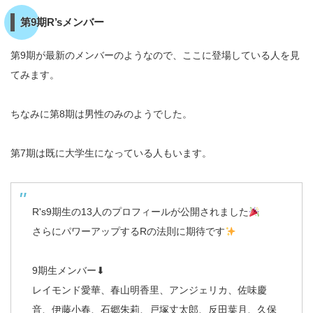
第9期R’sメンバー
第9期が最新のメンバーのようなので、ここに登場している人を見
てみます。
ちなみに第8期は男性のみのようでした。
第7期は既に大学生になっている人もいます。
R's9期生の13人のプロフィールが公開されました
さらにパワーアップするRの法則に期待です
9期生メンバー⬇︎
レイモンド愛華、春山明香里、アンジェリカ、佐味慶
音、伊藤小春、石郷朱莉、戸塚丈太郎、反田葉月、久保