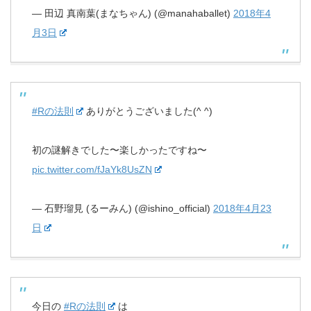
— 田辺 真南葉(まなちゃん) (@manahaballet)
2018年4
月3日
#Rの法則
ありがとうございました(^ ^)
初の謎解きでした〜楽しかったですね〜
pic.twitter.com/fJaYk8UsZN
— 石野瑠見 (るーみん) (@ishino_official)
2018年4月23
日
今日の
#Rの法則
は