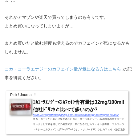
それかアマゾンや楽天で買ってしまうのも有りです。
まとめ買いになってしまいますが…
まとめ買いだと飲む頻度も増えるのでカフェインが気になるかも
しれません。
コカ・コーラエナジーのカフェイン量が気になる方はこちら↓
の記
事を御覧ください。
Pick ! Journal !!
ｺｶｺｰﾗｴﾅｼﾞｰのｶﾌｪｲﾝ含有量は32mg/100ml!
他社ﾄﾞﾘﾝｸと比べて多いのか?
https://storyofthebeginning.com/cokacolaenergy-cafeinryou-hikaku/
コカ・コーラから新たに発売されたコカ・コーラエナジー。若者向けのエナジード
リンクとして満を持しての発売です。気になるのはカフェイン含有量。コカコーラ
エナジーのカフェインは32mg/100mlです。エナジードリンクにカフェインはほぼ必
須ですが、カフェイン中毒...