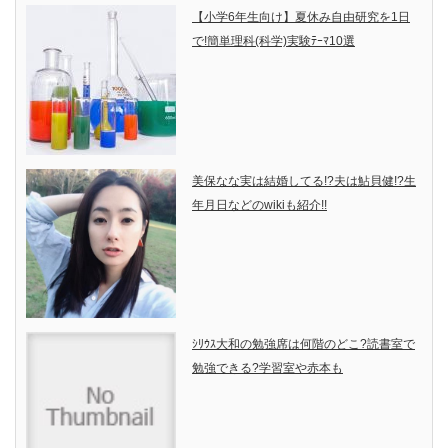
【小学6年生向け】夏休み自由研究を1日
で!簡単理科(科学)実験ﾃｰﾏ10選
美保なな実は結婚してる!?夫は鮎貝健!?生
年月日などのwikiも紹介!!
ｼﾘｳｽ大和の勉強席は何階のどこ?読書室で
勉強できる?学習室や赤本も