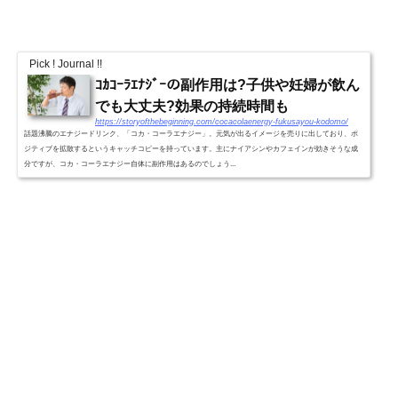
Pick ! Journal !!
ｺｶｺｰﾗｴﾅｼﾞｰの副作用は?子供や妊婦が飲ん
でも大丈夫?効果の持続時間も
https://storyofthebeginning.com/cocacolaenergy-fukusayou-kodomo/
話題沸騰のエナジードリンク、「コカ・コーラエナジー」。元気が出るイメージを売りに出しており、ポ
ジティブを拡散するというキャッチコピーを持っています。主にナイアシンやカフェインが効きそうな成
分ですが、コカ・コーラエナジー自体に副作用はあるのでしょう...