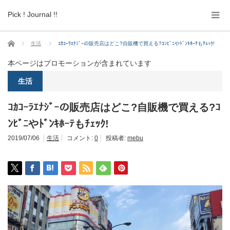
Pick ! Journal !!
ホーム
生活
ｺｶｺｰﾗｴﾅｼﾞｰの販売店はどこ?自販機で買える?ｺﾝﾋﾞﾆやﾄﾞﾝｷﾎｰﾃもﾁｪｯｸ!
本ページはプロモーションが含まれています
生活
ｺｶｺｰﾗｴﾅｼﾞｰの販売店はどこ?自販機で買える?ｺ
ﾝﾋﾞﾆやﾄﾞﾝｷﾎｰﾃもﾁｪｯｸ!
2019/07/06
生活
コメント:
0
投稿者:
mebu