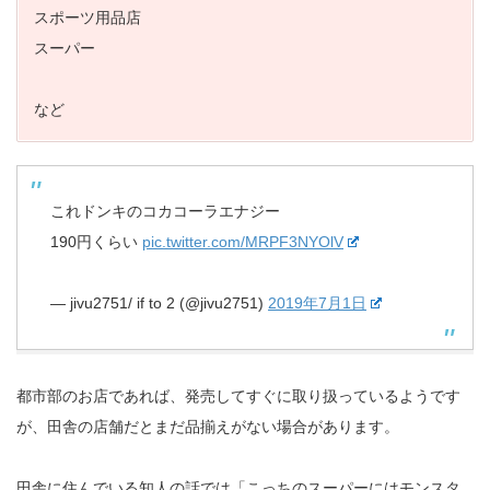
スポーツ用品店
スーパー
など
これドンキのコカコーラエナジー
190円くらい
pic.twitter.com/MRPF3NYOlV
— jivu2751/ if to 2 (@jivu2751)
2019年7月1日
都市部のお店であれば、発売してすぐに取り扱っているようです
が、田舎の店舗だとまだ品揃えがない場合があります。
田舎に住んでいる知人の話では「こっちのスーパーにはモンスタ