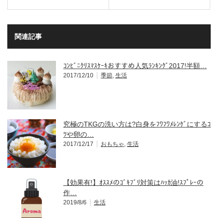
関連記事
ｺﾝﾋﾞﾆｸﾘｽﾏｽｹｰｷおすすめ人気ﾗﾝｷﾝｸﾞ2017!半額…
2017/12/10
季節
,
生活
究極のTKGの洗い方は?白身をﾌﾜﾌﾜﾒﾚﾝｹﾞにするｺ
ﾂや卵の…
2017/12/17
おもちゃ
,
生活
【効果有!】ｵｽｽﾒのｺﾞｷﾌﾞﾘ対策はﾊｯｶ油!ｽﾌﾟﾚｰの
作…
2019/8/6
生活