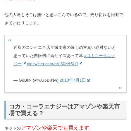
他の人達もそこは無いと思いこんでいるので、売り切れを回避で
きていたりします。
近所のコンビニ全店全滅で家の近くの古臭い絶対ないと
思っていた自販機に両サイズあって草
#コカコーラエナ
ジー
pic.twitter.com/aVI60zHSUJ
— GoBliN (@wGoBliNw)
2019年7月1日
コカ・コーラエナジーはアマゾンや楽天市
場で買える？
アマゾンや楽天でも買えます。
ネットの