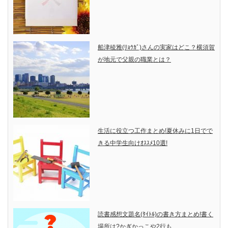
船津稜雅(ﾘｮｳｶﾞ)さんの実家はどこ？横須賀
が地元で父親の職業とは？
生活に役立つ工作まとめ!夏休みに1日でで
きる中学生向けｵｽｽﾒ10選!
読書感想文題名(ﾀｲﾄﾙ)の書き方まとめ!書く
場所は?かぎかっこや2行も