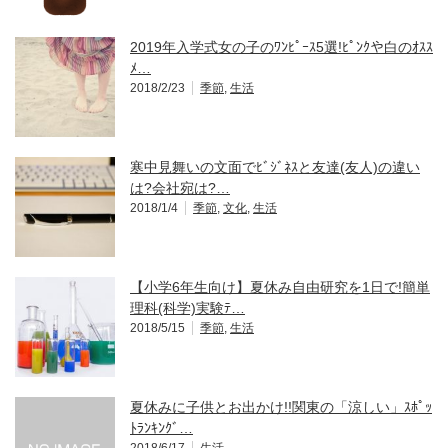
2019年入学式女の子のﾜﾝﾋﾟｰｽ5選!ﾋﾟﾝｸや白のｵｽｽ
ﾒ…
2018/2/23
季節
,
生活
寒中見舞いの文面でﾋﾞｼﾞﾈｽと友達(友人)の違い
は?会社宛は?…
2018/1/4
季節
,
文化
,
生活
【小学6年生向け】夏休み自由研究を1日で!簡単
理科(科学)実験ﾃ…
2018/5/15
季節
,
生活
夏休みに子供とお出かけ!!関東の「涼しい」ｽﾎﾟｯ
ﾄﾗﾝｷﾝｸﾞ…
2018/6/17
生活