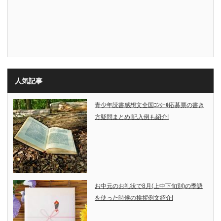
人気記事
青少年読書感想文全国ｺﾝｸｰﾙ応募票の書き
方疑問まとめ!記入例も紹介!
お中元のお礼状で8月(上中下旬別)の季語
を使った時候の挨拶例文紹介!