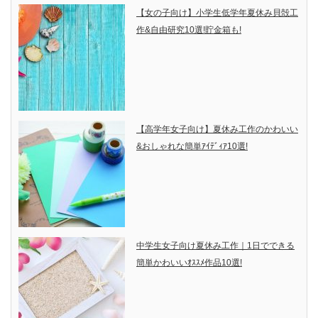
【女の子向け】小学生低学年夏休み貝殻工
作&自由研究10選!貯金箱も!
【高学年女子向け】夏休み工作のかわいい
&おしゃれな簡単ｱｲﾃﾞｨｱ10選!
中学生女子向け夏休み工作｜1日でできる
簡単かわいいｵｽｽﾒ作品10選!