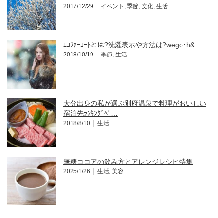
2017/12/29
イベント
,
季節
,
文化
,
生活
ｴｺﾌｧｰｺｰﾄとは?洗濯表示や方法は?wego･h&…
2018/10/19
季節
,
生活
大分出身の私が選ぶ別府温泉で料理がおいしい
宿泊先ﾗﾝｷﾝｸﾞﾍﾞ…
2018/8/10
生活
無糖ココアの飲み方とアレンジレシピ特集
2025/1/26
生活
,
美容