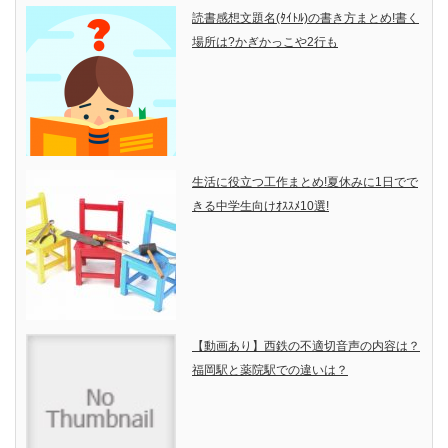
読書感想文題名(ﾀｲﾄﾙ)の書き方まとめ!書く
場所は?かぎかっこや2行も
生活に役立つ工作まとめ!夏休みに1日でで
きる中学生向けｵｽｽﾒ10選!
【動画あり】西鉄の不適切音声の内容は？
福岡駅と薬院駅での違いは？