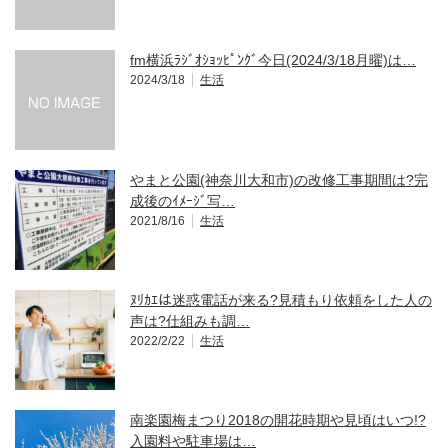
fm横浜ﾗｼﾞｵｼｮｯﾋﾟﾝｸﾞ今日(2024/3/18月曜)は…
2024/3/18
生活
やまと公園(神奈川大和市)の改修工事期間は?完
成後のｲﾒｰｼﾞ写…
2021/8/16
生活
ﾇﾘｶｴは迷惑電話が来る?見積もり依頼をした人の
声は?仕組みも調…
2022/2/22
生活
南楽園梅まつり2018の開花時期や見頃はいつ!?
入園料や駐車場は…