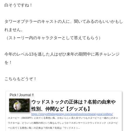
白そうですね！
タワーオブテラーのキャストの人に、聞いてみるのもいいかもし
れません。
（ストーリー内のキャラクターとして答えてもらう）
今年のレベル13を逃した人はぜひ来年の期間中に再チャレンジ
を！
こちらもどうぞ！
Pick ! Journal !!
ウッドストックの正体は？名前の由来や
性別、仲間など【グッズも】
https://storyofthebeginning.com/woodstocknoshoutai-yurai-seibetu/
スヌーピー（SNOOPY）に出てくる黄色い鳥。かわいらしい見た目でいつもスヌーピーと一緒のこのキャ
ラクターは、どういった種類の何という鳥なんでしょうか？スポンサーリンクウッドストック（スヌーピ
ーに出てくる黄色い鳥）の正体は？何の鳥？名前は『ウッドストッ...