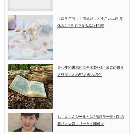
【高学年向け】簡単だけどすごい工作!夏
休みに1日でできるｵｽｽﾒ10選!
青少年読書感想文全国ｺﾝｸｰﾙ応募票の書き
方疑問まとめ!記入例も紹介!
おちんちんシールとは?船越英一郎別宅の
真相と大宮エリーとの関係は