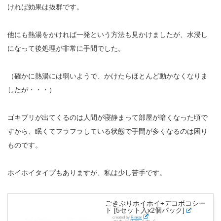
ければ効果は抜群です。
他にも熱湯をかければ一発という方法も見かけましたが、水浸し
になって後処理が非常に手間でした。
（確かに熱湯には弱いようで、かけたらほとんど動かなくなりま
したが・・・）
ゴキブリが出てくるのは人間が寝静まって部屋が暗くなった頃で
すから、眠くてフラフラしている状態で手間が多くなるのは困り
ものです。
ホイホイタイプもありますが、私は少し苦手です。
ごきぶりホイホイ+デコボコシー
ト [5セット入x2個パック]
created by
Rinker