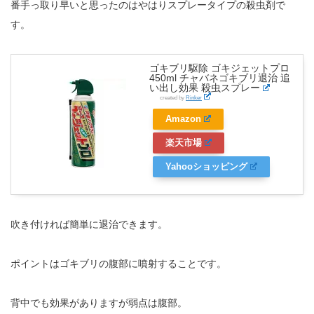
番手っ取り早いと思ったのはやはりスプレータイプの殺虫剤で
す。
ゴキブリ駆除 ゴキジェットプロ
450ml チャバネゴキブリ退治 追
い出し効果 殺虫スプレー
created by
Rinker
Amazon
楽天市場
Yahooショッピング
吹き付ければ簡単に退治できます。
ポイントはゴキブリの腹部に噴射することです。
背中でも効果がありますが弱点は腹部。