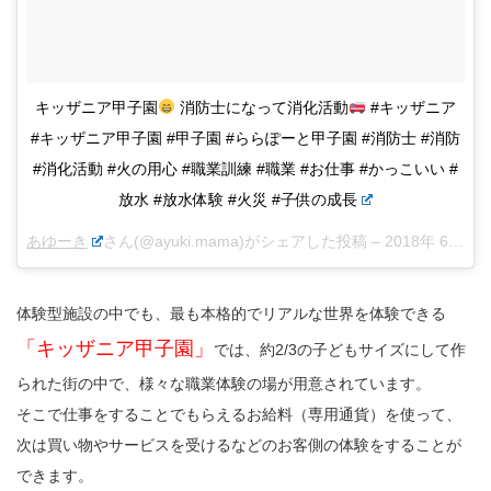
キッザニア甲子園
消防士になって消化活動
#キッザニア
#キッザニア甲子園 #甲子園 #ららぽーと甲子園 #消防士 #消防
#消化活動 #火の用心 #職業訓練 #職業 #お仕事 #かっこいい #
放水 #放水体験 #火災 #子供の成長
あゆーき
さん(@ayuki.mama)がシェアした投稿 –
2018年 6月月16日午前4時07分PDT
体験型施設の中でも、最も本格的でリアルな世界を体験できる
「キッザニア甲子園」
では、約2/3の子どもサイズにして作
られた街の中で、様々な職業体験の場が用意されています。
そこで仕事をすることでもらえるお給料（専用通貨）を使って、
次は買い物やサービスを受けるなどのお客側の体験をすることが
できます。