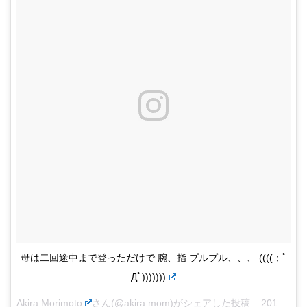
母は二回途中まで登っただけで 腕、指 プルプル、、、 ((((；ﾟ
Дﾟ)))))))
Akira Morimoto
さん(@akira.mom)がシェアした投稿 –
2017年10月月15日午後7時29分PDT