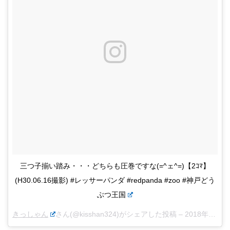
三つ子揃い踏み・・・どちらも圧巻ですな(=^ェ^=)【2ｺﾏ】
(H30.06.16撮影) #レッサーパンダ #redpanda #zoo #神戸どう
ぶつ王国
きっしゃん
さん(@kisshan324)がシェアした投稿 –
2018年 6月月15日午後8時47分PDT