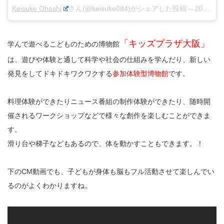
Keisuke Ohashi
さん(@keisuke084)がシェアした投稿 –
2018年 2月月23日午後9時55分PST
「キッズプラザ大阪」
学んで遊べるこどものための博物館
は、遊びや体験と通して科学や社会の仕組みを学んだり、新しい
発見をしてドキドキワクワクする
参加体験型博物館
です。
料理体験ができたりニュース番組の制作体験ができたり、随時開
催されるワークショップなどで様々な創作を楽しむことができま
す。
滑り台や梯子などもあるので、体を動かすこともできます。！
下のCM動画でも、子どもが身体も脳もフル活動させて楽しんでい
るのがよくわかりますね。