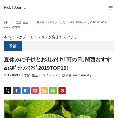
Pick ! Journal !!
ホーム
季節
,
生活
夏休みに子供とお出かけ!｢雨の日｣関西おすすめｽﾎﾟｯﾄﾗﾝｷﾝｸﾞ
2019TOP10!
本ページはプロモーションが含まれています
季節
夏休みに子供とお出かけ!｢雨の日｣関西おすす
めｽﾎﾟｯﾄﾗﾝｷﾝｸﾞ2019TOP10!
2019/06/11
季節
,
生活
コメント:
0
投稿者:
mamamakky