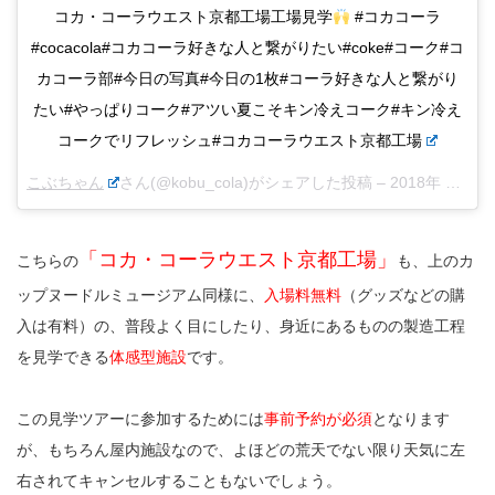
コカ・コーラウエスト京都工場工場見学
#コカコーラ
#cocacola#コカコーラ好きな人と繋がりたい#coke#コーク#コ
カコーラ部#今日の写真#今日の1枚#コーラ好きな人と繋がり
たい#やっぱりコーク#アツい夏こそキン冷えコーク#キン冷え
コークでリフレッシュ#コカコーラウエスト京都工場
こぶちゃん
さん(@kobu_cola)がシェアした投稿 –
2018年 1月月18日午前4時12分PST
「コカ・コーラウエスト京都工場」
こちらの
も、上のカ
ップヌードルミュージアム同様に、
入場料無料
（グッズなどの購
入は有料）の、普段よく目にしたり、身近にあるものの製造工程
を見学できる
体感型施設
です。
この見学ツアーに参加するためには
事前予約が必須
となります
が、もちろん屋内施設なので、よほどの荒天でない限り天気に左
右されてキャンセルすることもないでしょう。