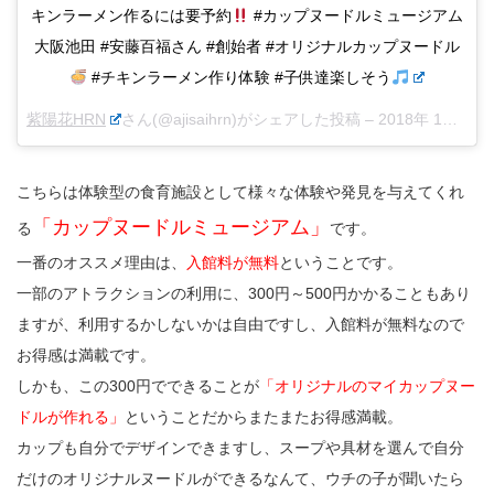
キンラーメン作るには要予約
#カップヌードルミュージアム
大阪池田 #安藤百福さん #創始者 #オリジナルカップヌードル
#チキンラーメン作り体験 #子供達楽しそう
紫陽花HRN
さん(@ajisaihrn)がシェアした投稿 –
2018年 1月月25日午前8時47分PST
こちらは体験型の食育施設として様々な体験や発見を与えてくれ
「カップヌードルミュージアム」
る
です。
一番のオススメ理由は、
入館料が無料
ということです。
一部のアトラクションの利用に、300円～500円かかることもあり
ますが、利用するかしないかは自由ですし、入館料が無料なので
お得感は満載です。
しかも、この300円でできることが
「オリジナルのマイカップヌー
ドルが作れる」
ということだからまたまたお得感満載。
カップも自分でデザインできますし、スープや具材を選んで自分
だけのオリジナルヌードルができるなんて、ウチの子が聞いたら