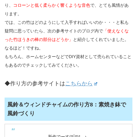
り、
コローンと低く柔らかく響くような音色
で、とても風情があ
ります。
では、この竹はどのようにして入手すればいいのか・・・と私も
疑問に思っていたら、次の参考サイトのブログ内で
「使えなくな
った竹ほうきの棒の部分はどうか」
と紹介してくれていました。
なるほど！ですね。
もちろん、ホームセンターなどでDIY資材として売られていること
もあるのでチェックしてみてください。
◆作り方の参考サイトは
こちらから
風鈴＆ウィンドチャイムの作り方8：素焼き鉢で
風鈴づくり
新作でーす(*Ü*)*.¸¸♪ .