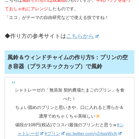
ておしゃれにアレンジ
したものです。
「エコ」がテーマの自由研究などで使える技ですね！
◆作り方の参考サイトは
こちらから
風鈴＆ウィンドチャイムの作り方5：プリンの空
き容器（プラスチックカップ）で風鈴
シャトレーゼの「無添加 契約農場たまごのプリン」を食
べた！
ちょい固めのプリンと思いきや、口に入れると滑らか＆
濃厚でめちゃくちゃ美味しい
値段が108円(税込)でコスパ最強のプリンだと思うｗ
#シ
ャトレーゼ
#プリン
pic.twitter.com/y2rtqqWxXi