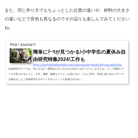
また、同じ作り方でもちょっとした位置の違いや、材料の大きさ
の違いなどで音色も異なるのでその辺りも楽しんでみてください
ね。
Pick ! Journal !!
簡単にﾃｰﾏが見つかる!小中学生の夏休み自
由研究特集2024!工作も
https://storyofthebeginning.com/natuyasumi-jiyuukennkyuu-tokushuu/
自由研究のテーマは、何にするか一度悩みだすとなかなか決まらなかったりしますよね。そこで簡単にテ
ーマが見つかるように、工作、実験、観察などジャンル別に分け、さらに学年、性別に絞り込んでテーマ
を集めました！自由研究をサポートするイベントも各地で行われ...