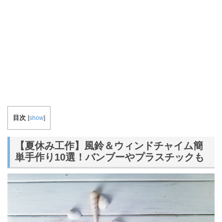
目次
[
show
]
【夏休み工作】風鈴＆ウィンドチャイム簡
単手作り10選！バンブーやプラスチックも