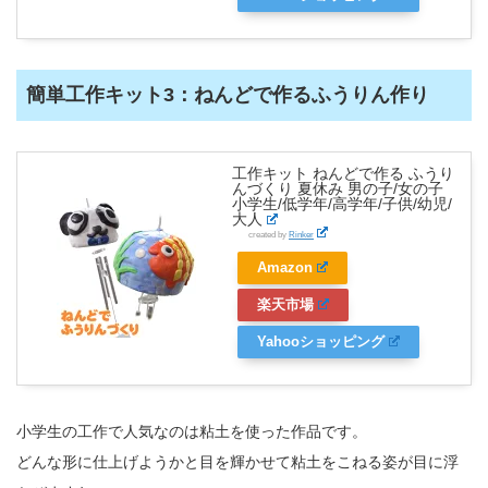
簡単工作キット3：ねんどで作るふうりん作り
工作キット ねんどで作る ふうり
んづくり 夏休み 男の子/女の子
小学生/低学年/高学年/子供/幼児/
大人
created by
Rinker
Amazon
楽天市場
Yahooショッピング
小学生の工作で人気なのは粘土を使った作品です。
どんな形に仕上げようかと目を輝かせて粘土をこねる姿が目に浮