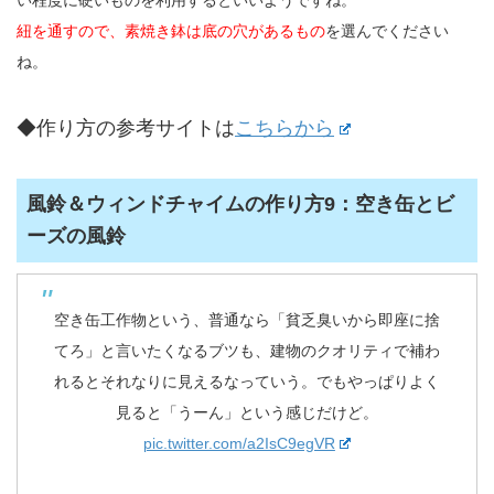
紐を通すので、素焼き鉢は底の穴があるもの
を選んでください
ね。
◆作り方の参考サイトは
こちらから
風鈴＆ウィンドチャイムの作り方9：空き缶とビ
ーズの風鈴
空き缶工作物という、普通なら「貧乏臭いから即座に捨
てろ」と言いたくなるブツも、建物のクオリティで補わ
れるとそれなりに見えるなっていう。でもやっぱりよく
見ると「うーん」という感じだけど。
pic.twitter.com/a2IsC9egVR