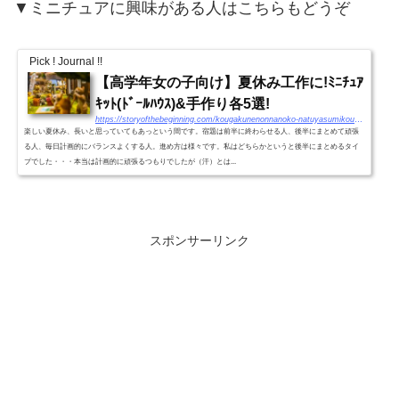
▼ミニチュアに興味がある人はこちらもどうぞ
Pick ! Journal !!
【高学年女の子向け】夏休み工作に!ﾐﾆﾁｭｱ
ｷｯﾄ(ﾄﾞｰﾙﾊｳｽ)&手作り各5選!
https://storyofthebeginning.com/kougakunenonnanoko-natuyasumikousaku-minicyua-best5/
楽しい夏休み、長いと思っていてもあっという間です。宿題は前半に終わらせる人、後半にまとめて頑張
る人、毎日計画的にバランスよくする人。進め方は様々です。私はどちらかというと後半にまとめるタイ
プでした・・・本当は計画的に頑張るつもりでしたが（汗）とは...
スポンサーリンク