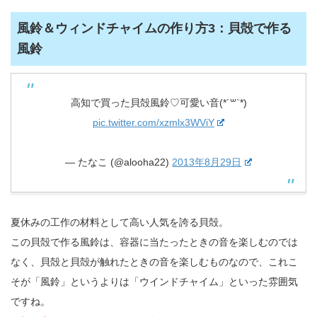
風鈴＆ウィンドチャイムの作り方3：貝殻で作る
風鈴
高知で買った貝殻風鈴♡可愛い音(*´꒳`*)
pic.twitter.com/xzmlx3WViY
— たなこ (@alooha22)
2013年8月29日
夏休みの工作の材料として高い人気を誇る貝殻。
この貝殻で作る風鈴は、容器に当たったときの音を楽しむのでは
なく、貝殻と貝殻が触れたときの音を楽しむものなので、これこ
そが「風鈴」というよりは「ウインドチャイム」といった雰囲気
ですね。