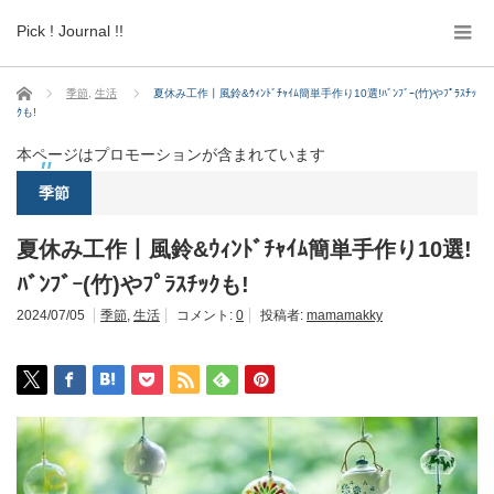
Pick ! Journal !!
ホーム
季節
,
生活
夏休み工作丨風鈴&ｳｨﾝﾄﾞﾁｬｲﾑ簡単手作り10選!ﾊﾞﾝﾌﾞｰ(竹)やﾌﾟﾗｽﾁｯ
ｸも!
本ページはプロモーションが含まれています
季節
夏休み工作丨風鈴&ｳｨﾝﾄﾞﾁｬｲﾑ簡単手作り10選!
ﾊﾞﾝﾌﾞｰ(竹)やﾌﾟﾗｽﾁｯｸも!
2024/07/05
季節
,
生活
コメント:
0
投稿者:
mamamakky