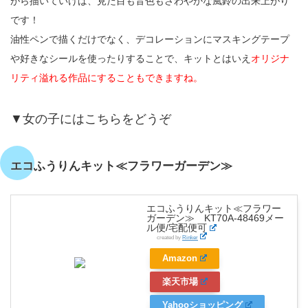
がら描いていけば、見た目も音色もさわやかな風鈴の出来上がり
です！
油性ペンで描くだけでなく、デコレーションにマスキングテープ
や好きなシールを使ったりすることで、キットとはいえ
オリジナ
リティ溢れる作品にすることもできますね。
▼女の子にはこちらをどうぞ
エコふうりんキット≪フラワーガーデン≫
エコふうりんキット≪フラワー
ガーデン≫ KT70A-48469メー
ル便/宅配便可
created by
Rinker
Amazon
楽天市場
Yahooショッピング