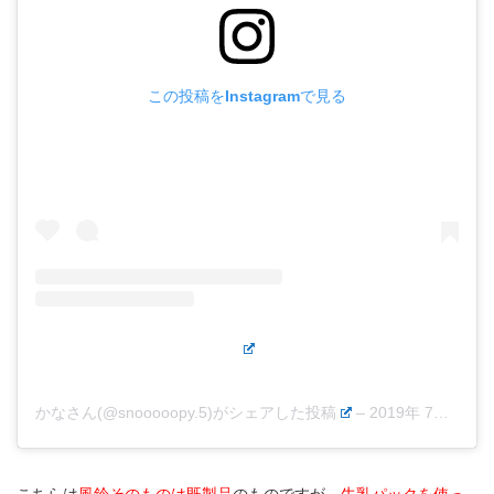
この投稿をInstagramで見る
かなさん(@snooooopy.5)がシェアした投稿
–
2019年 7月月1日午前1時57分PDT
こちらは
風鈴そのものは既製品
のものですが、
牛乳パックを使っ