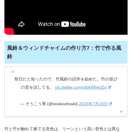
風鈴＆ウィンドチャイムの作り方7：竹で作る風
鈴
祭日だと知ったので、竹風鈴の試作を始めた。竹の並び
の音を試してる。
pic.twitter.com/vIbKR6eUZg
— そうこう箒 (@soukouhouki)
2016年7月18日
竹と竹が触れて奏でる音色は、リーンという高い音色とは異な