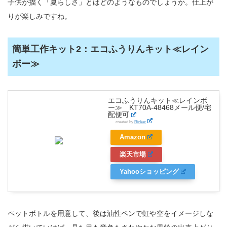
子供が描く「夏らしさ」とはどのようなものでしょうか。仕上が
りが楽しみですね。
簡単工作キット2：エコふうりんキット≪レイン
ボー≫
エコふうりんキット≪レインボ
ー≫ KT70A-48468メール便/宅
配便可
created by
Rinker
Amazon
楽天市場
Yahooショッピング
ペットボトルを用意して、後は油性ペンで虹や空をイメージしな