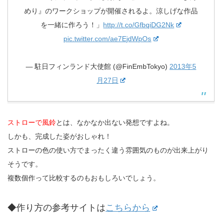
めり』のワークショップが開催されるよ。涼しげな作品
を一緒に作ろう！」
http://t.co/GfbqiDG2Nk
pic.twitter.com/ae7EjdWpOs
— 駐日フィンランド大使館 (@FinEmbTokyo)
2013年5
月27日
ストローで風鈴
とは、なかなか出ない発想ですよね。
しかも、完成した姿がおしゃれ！
ストローの色の使い方でまったく違う雰囲気のものが出来上がり
そうです。
複数個作って比較するのもおもしろいでしょう。
◆作り方の参考サイトは
こちらから