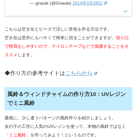
— griaule (@Griaule)
2014年9月28日
こちらは空き缶とビーズで涼しい音色を作る方法です。
空き缶は意外にもハサミで簡単に切ることができますが、
切り口
で怪我をしやすいので、ナイロンテープなどで保護することをオ
ススメ
します。
◆作り方の参考サイトは
こちらから
風鈴＆ウィンドチャイムの作り方10：UVレジン
でミニ風鈴
最後に、少し違うパターンの風鈴作りを紹介しましょう。
女の子の工作に人気のUVレジンを使って、本物の風鈴ではなく
「ミニ風鈴」
を作ってみよう！というものです。