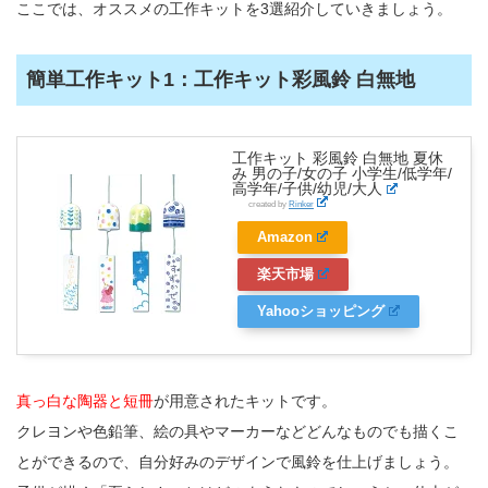
ここでは、オススメの工作キットを3選紹介していきましょう。
簡単工作キット1：工作キット彩風鈴 白無地
工作キット 彩風鈴 白無地 夏休
み 男の子/女の子 小学生/低学年/
高学年/子供/幼児/大人
created by
Rinker
Amazon
楽天市場
Yahooショッピング
真っ白な陶器と短冊
が用意されたキットです。
クレヨンや色鉛筆、絵の具やマーカーなどどんなものでも描くこ
とができるので、自分好みのデザインで風鈴を仕上げましょう。