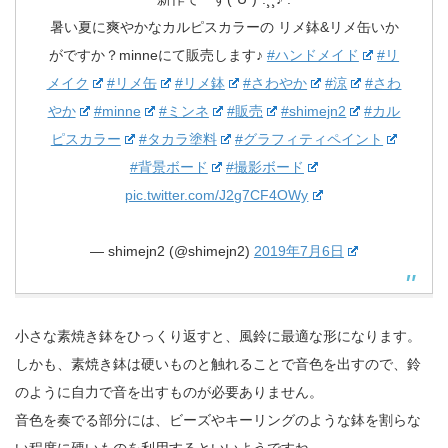
暑い夏に爽やかなカルピスカラーの リメ鉢&リメ缶いか
がですか？minneにて販売します♪
#ハンドメイド
#リ
メイク
#リメ缶
#リメ鉢
#さわやか
#涼
#さわ
やか
#minne
#ミンネ
#販売
#shimejn2
#カル
ピスカラー
#タカラ塗料
#グラフィティペイント
#背景ボード
#撮影ボード
pic.twitter.com/J2g7CF4OWy
— shimejn2 (@shimejn2)
2019年7月6日
小さな素焼き鉢をひっくり返すと、風鈴に最適な形になります。
しかも、素焼き鉢は硬いものと触れることで音色を出すので、鈴
のように自力で音を出すものが必要ありません。
音色を奏でる部分には、ビーズやキーリングのような鉢を割らな
い程度に硬いものを利用するといいようですね。