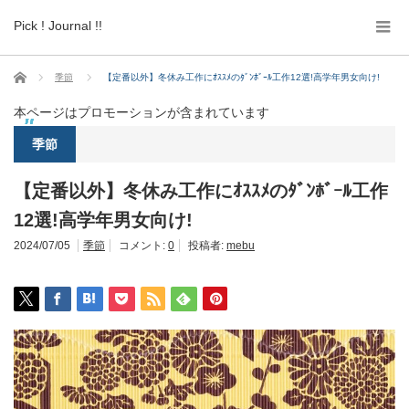
Pick ! Journal !!
ホーム
季節
【定番以外】冬休み工作にｵｽｽﾒのﾀﾞﾝﾎﾞｰﾙ工作12選!高学年男女向け!
本ページはプロモーションが含まれています
季節
【定番以外】冬休み工作にｵｽｽﾒのﾀﾞﾝﾎﾞｰﾙ工作
12選!高学年男女向け!
2024/07/05
季節
コメント:
0
投稿者:
mebu