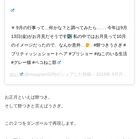
✳︎ 9月の行事って…何かな？と調べてみたら… . . 今年は9月
13日(金)がお月見だそうです
私の中ではお月見って10月
のイメージだったので、なんか意外…
. #餅つきうさぎ #
ブリティッシュショートヘア #ブリショー #ねこのいる生活
#グレー猫 #ペコねこ部
めい
(@maygram529)がシェアした投稿 –
2019年 8月月31日午後3時11分PDT
お正月といえば餅つき。
そして餅つきと言えばうさぎ。
この２つをダンボールで再現します。