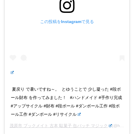
この投稿をInstagramで見る
夏戻り で暑いですね～。 とゆうことで 少し凝った #段ボ
ール財布 を作ってみました！ #ハンドメイド #手作り完成
#アップサイクル #財布 #段ボール #ダンボール工作 #段ボ
ール工作 #ダンボール #リサイクル
茂原市 ブックメイト 古本 駄菓子 缶バッチ マジック
(@hideotti_magic)がシェアした投稿 –