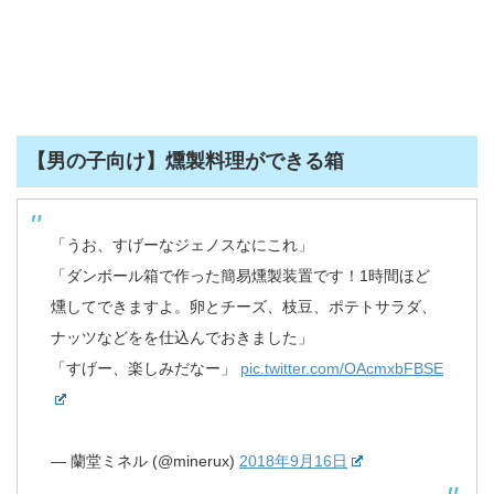
【男の子向け】燻製料理ができる箱
「うお、すげーなジェノスなにこれ」
「ダンボール箱で作った簡易燻製装置です！1時間ほど
燻してできますよ。卵とチーズ、枝豆、ポテトサラダ、
ナッツなどをを仕込んでおきました」
「すげー、楽しみだなー」
pic.twitter.com/OAcmxbFBSE
— 蘭堂ミネル (@minerux)
2018年9月16日