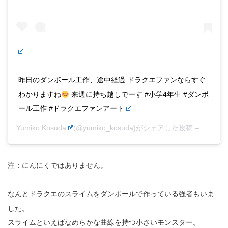
昨日のダンボール工作、途中経過 ドラクエファンならすぐ
わかりますね
来週に持ち越しでーす #小学4年生 #ダンボ
ール工作 #ドラクエファンアート
Yumiko Kosuda
(@yumiko_kosuda)がシェアした投稿 –
2019年
注：にんにくではありません。
なんとドラクエのスライムをダンボールで作っている強者もいま
した。
スライムといえばなめらかな曲線を持つ小さいモンスター。