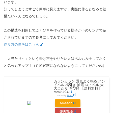
います。
知ってしまうとすごく簡単に見えますが、実際に作るとなると結
構たいへんになるでしょう。
この構造を利用してふくびきを作っている様子が下のリンクで紹
介されていますので参考にしてみてください。
作り方の参考はこちら
「大当たり～」という掛け声をやりたい人はベルも入手しておく
と気分もアップ！（近所迷惑にならないようにしてくださいね）
カランカラン 景気よく鳴る ハン
ドベル 福引き 抽選 ロトベル 大
大当たり 呼び鈴 【送料無料】
mmk-k24
created by
Rinker
Amazon
楽天市場