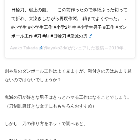
日輪刀、献上の図。 ． この前作ったので厚紙ぶった切って
て折れ、大泣きしながら再度作製。 鞘までよくやった。 ．
#小学生 #小学生工作 #小学2年生 #小学生男子 #工作 #ダン
ボール工作 #刀 #剣 #日輪刀 #鬼滅の刃
Ayako Takada
(@ayako2da)がシェアした投稿 –
2019年10月月6日午前4時50分PDT
剣や盾のダンボール工作はよく見ますが、鞘付きの刀はあまり見
ないのではないでしょうか？
鬼滅の刃が好きな男子はきっとハマる工作になることでしょう。
（刀剣乱舞好きな女子にももちろんおすすめ）
しかし、刀の作り方をネットで調べると、